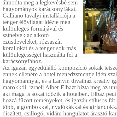
álmodta meg a legkevésbé sem
hagyományos karácsonyfákat.
Galliano tavalyi installációja a
tenger élővilágát idézte meg
különleges formájával és
színeivel: az alkotó
ezüstleveleket, rózsaszín
korallokat és a tenger sok más
különlegességét használta fel a
karácsonyfához.
Az igazán egyedülálló kompozíció sokak tetszés
ennek ellenére a hotel menedzsmentje idén szak
hagyománnyal, és a Lanvin divatház kreatív iga
marokkói–izraeli Alber Elbazt bízta meg az ü
aki maga is sokat időzik a hotelben. Elbaz pedi
hozzá fűzött reményeket, és igazán stílusos fát 
több, a gömbökkel, nyalókákkal és girlandokk
díszített, csillogó, vidám hangulatot árasztó k