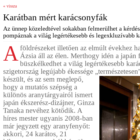
« vissza
Karátban mért karácsonyfák
Az ünnep közeledtével sokakban felmerülhet a kérdés
pompáznak a világ legértékesebb és legexkluzívabb k
A
földrészeket illetően az elmúlt évekhez h
Ázsia áll az élen. Merthogy idén a japán 
büszkélkedhet a világ legértékesebb kará
szigetország legújabb ékessége „természetesen
készült, és az sem meglepő,
hogy a mutatós szépség a
különös aranytárgyairól ismert
japán ékszerész-dizájner, Ginza
Tanaka nevéhez kötődik. A
híres mester ugyanis 2008-ban
már jegyzett egy aranyfenyőt:
akkori, 24 karátos, 21