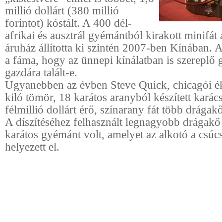
millió dollárt (380 millió
forintot) kóstált. A 400 dél-
afrikai és ausztrál gyémántból kirakott minifá
áruház állította ki szintén 2007-ben Kínában. 
a fáma, hogy az ünnepi kínálatban is szereplő
gazdára talált-e.
Ugyanebben az évben Steve Quick, chicagói ék
kiló tömör, 18 karátos aranyból készített karác
félmillió dollárt érő, színarany fát több drágakő 
A díszítéséhez felhasznált legnagyobb drágakő
karátos gyémánt volt, amelyet az alkotó a csúc
helyezett el.