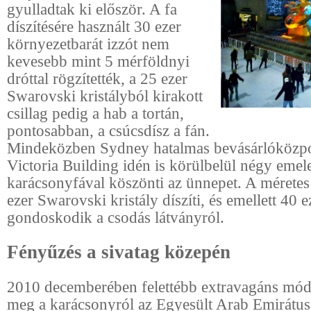
gyulladtak ki először. A fa
díszítésére használt 30 ezer
környezetbarát izzót nem
kevesebb mint 5 mérföldnyi
dróttal rögzítették, a 25 ezer
Swarovski kristályból kirakott
csillag pedig a hab a tortán,
pontosabban, a csúcsdísz a fán.
Mindeközben Sydney hatalmas bevásárlóközpo
Victoria Building idén is körülbelül négy emel
karácsonyfával köszönti az ünnepet. A méretes
ezer Swarovski kristály díszíti, és emellett 40 e
gondoskodik a csodás látványról.
Fényűzés a sivatag közepén
2010 decemberében felettébb extravagáns mó
meg a karácsonyról az Egyesült Arab Emirátu