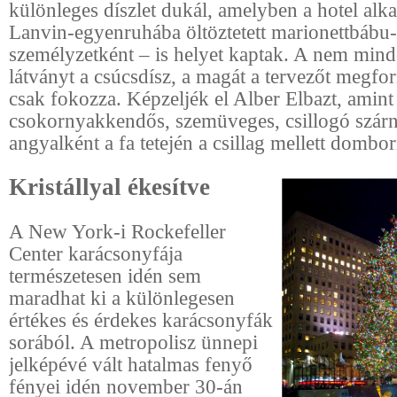
különleges díszlet dukál, amelyben a hotel alka
Lanvin-egyenruhába öltöztetett marionettbábu-
személyzetként – is helyet kaptak. A nem min
látványt a csúcsdísz, a magát a tervezőt megf
csak fokozza. Képzeljék el Alber Elbazt, amint
csokornyakkendős, szemüveges, csillogó szárn
angyalként a fa tetején a csillag mellett domborí
Kristállyal ékesítve
A New York-i Rockefeller
Center karácsonyfája
természetesen idén sem
maradhat ki a különlegesen
értékes és érdekes karácsonyfák
sorából. A metropolisz ünnepi
jelképévé vált hatalmas fenyő
fényei idén november 30-án