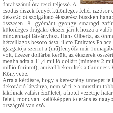
darabszámú óra teszi teljessé. A
csodás díszek fényét különleges fehér izzósor 
dekorációt szolgáltató ékszerész büszkén hango
összesen 181 gyémánt, gyöngy, smaragd, zafír
különleges drágakő ékszer járult hozzá a való
mindennapi látványhoz. Hans Olbertz, az önm
hétcsillagos besorolással illető Emirates Palace
igazgatója szerint a (mű)fenyőfa már önmagáb
volt, tízezer dollárba került, az ékszerek összé
meghaladta a 11,4 millió dollárt (mintegy 2 mi
millió forintot), amivel bekerültek a Guinnes
Könyvébe.
Arra a kérdésre, hogy a keresztény ünnepet je
dekoráció látványa, nem sérti-e a muszlim töb
lakóinak vallási érzületét, a hotel vezetője hat
felelt, mondván, kellőképpen toleráns és nagyon
országról van szó.