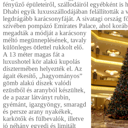
fényűző épületeiről, szállodáiról egyébként is 
Dhabi egyik luxusszállodájában felállították a 
legdrágább karácsonyfáját. A sivatagi ország 
szívében pompázó Emirates Palace, ahol koráb
megadták a módját a
karácsony
méltó megünneplésének, tavaly
különleges ötlettel rukkolt elő.
A 13 méter magas fát a
luxushotel kör alakú kupolás
dísztermében helyezték el. Az
ágait ékesítő, „hagyományos”
gömb alakú díszek valódi
ezüstből és aranyból készültek,
de a pazar látványt rubin,
gyémánt, igazgyöngy, smaragd
és persze arany nyakékek,
karkötők és fülbevalók, illetve
jó néhány egyedi és limitált