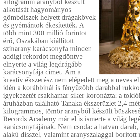
kilogramm aranyból készült
alkotását hagyományos
gömbdíszek helyett drágakövek
és gyémántok ékesítették. A
több mint 300 millió forintot
érő, Oszakában kiállított
színarany karácsonyfa minden
addigi rekordot megdöntve
elnyerte a világ legdrágább
karácsonyfája címet. Ám a
kreatív ékszerész nem elégedett meg a neves el
idén a korábbinál is fényűzőbb darabbal rukkolt
igyekezetét csakhamar siker koronázta: a tokió
áruházban található Tanaka ékszerüzlet 2,4 mé
kilogrammos, tömör aranyból készült büszkes
Records Academy már el is ismerte a világ leg
karácsonyfájának. Nem csoda: a hatvan darab, 
alakú dísszel, valamint aranyszalaggal borítot