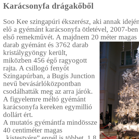
Karácsonyfa drágakőből
Soo Kee szingapúri ékszerész, aki annak idején 
elő a gyémánt karácsonyfa ötletével, 2007-ben
első remekművét. A majdnem 20 méter magas 
darab
gyémánt és 3762 darab
kristálygyöngy került,
miközben 456 égő ragyogott
rajta. A csillogó fenyőt
Szingapúrban, a Bugis Junction
nevű bevásárlóközpontban
csodálhatták meg az arra járók.
A figyelemre méltó gyémánt
karácsonyfa kereken egymillió
dollárt ért.
A mutatós gyémántfa mindössze
40 centiméter magas
„kistestvére” ennél is többet, 1,8