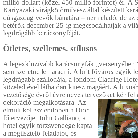
millió dollárt (közel 450 millió forintot) ér. A
Kariyazaki virágkötőművész által készített kar
dúsgazdag vevők bánatára – nem eladó, de az 
betérők december 25-ig megcsodálhatják a vilá
legdrágább karácsonyfáját.
Ötletes, szellemes, stílusos
A legexkluzívabb karácsonyfák „versenyében”
sem szeretne lemaradni. A brit főváros egyik l
legdrágább szállodája, a londoni Cladrige Hot
közeledtével láthatóan kitesz magáért. A luxush
vezetősége évről évre neves tervezőket kér fel
dekoráció megalkotására. Az
elmúlt két esztendőben a Dior
főtervezője, John Galliano, a
hotel egyik törzsvendége kapta
a megtisztelő feladatot, és