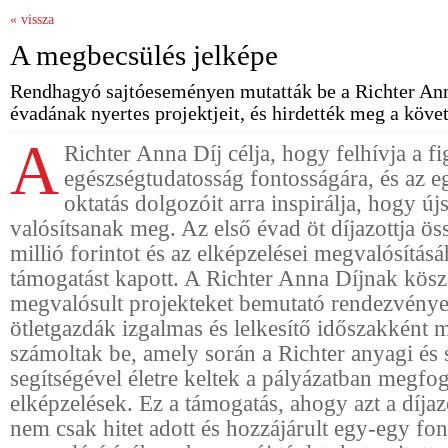
« vissza
A megbecsülés jelképe
Rendhagyó sajtóeseményen mutatták be a Richter Ann
évadának nyertes projektjeit, és hirdették meg a köve
A
Richter Anna Díj célja, hogy felhívja a f
egészségtudatosság fontosságára, és az 
oktatás dolgozóit arra inspirálja, hogy újs
valósítsanak meg. A
z első évad öt díjazottja ö
millió forintot és az elképzelései megvalósítás
támogatást kapott. A Richter Anna Díjnak kös
megvalósult projekteket bemutató rendezvénye
ötletgazdák izgalmas és lelkesítő időszakként m
számoltak be, amely során a Richter anyagi és
segítségével életre keltek a pályázatban megfo
elképzelések. Ez a támogatás, ahogy azt a díja
nem csak hitet adott és hozzájárult egy-egy fo