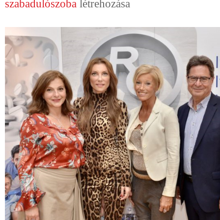
szabadulószoba
létrehozása