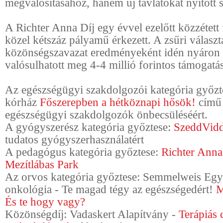
megvalósításához, hanem új távlatokat nyitott
A Richter Anna Díj egy évvel ezelőtt közzétett 
közel kétszáz pályamű érkezett. A zsűri választ
közönségszavazat eredményeként idén nyáron 
valósulhatott meg 4-4 millió forintos tám
ogatás
Az egészségügyi szakdolgozói kategória győzt
kórház
Főszerepben a hétköznapi hősök!
című 
egészségügyi szakdolgozók önbecsüléséért.
A gyógyszerész kategória győztese:
SzeddVid
tudatos gyógyszerhasználatért
A pedagógus kategória győ
ztese:
Richter Anna
Mezítlábas Park
Az orvos kategória győztese:
Semmelweis Egy
onkológia -
Te magad tégy az egészségedért!
M
És te hogy vagy?
Közönségdíj: Vadaskert Alapítvány -
Terápiás 