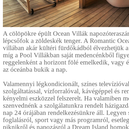
A cölöpökre épült Ocean Villák napozóteraszár
lépcsőfok a zöldeskék tenger. A Romantic Oce
villában akár kültéri fürdőkádból élvezhetjük 
míg a Pool Villákban saját medencénkből figye
reggelenként a horizont fölé emelkedik, vagy 
az óceánba bukik a nap.
Valamennyi légkondicionált, színes televízióval
szolgáltatással, vízforralóval, kávégéppel és re
kényelmi eszközzel felszerelt. Ha valamiben m
szenvednénk a szolgálatunkra rendelt házigazd
nap 24 órájában rendelkezésünkre áll. Legyen 
foglalásról, sport vagy más programról, esetleg
piknikről és napozásról a Dream Island homo