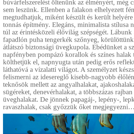
búvárfelszerelést öltenünk az élményért, még c
sem leszünk. Ellenben a falakon elhelyezett f
megtudhatjuk, miként készült és került helyére
tonnás építmény. Elegáns, minimalista stílusa 
túl az érintésközeli élővilág szépségét. Lábunk a
fapadlón puha tengerkék szőnyeg, körülöttünk 
átlátszó biztonsági üvegkupola. Ebédünket a s
napfényben pompázó korallok és színes halak 
költhetjük el, napnyugta után pedig erős reflek
láthatóvá a vízalatti világot. A személyzet kész
felismerni az idesereglő kisebb-nagyobb élőlén
teknősök mellett az angyalhalakat, ajakoshalaka
sügéreket, denevérhalakat, a többszázas rajban
üveghalakat. De jönnek papagáj-, lepény-, lepk
ravaszhalak, csak győzzük őket megjegyezni