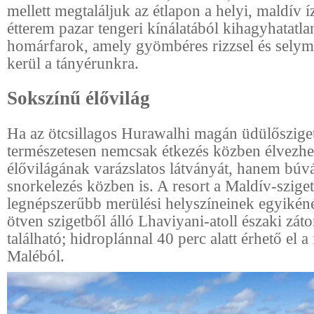
mellett megtaláljuk az étlapon a helyi, maldív í
étterem pazar tengeri kínálatából kihagyhatatlan
homárfarok, amely gyömbéres rizzsel és selym
kerül a tányérunkra.
Sokszínű élővilág
Ha az ötcsillagos Hurawalhi magán üdülőszige
természetesen nemcsak étkezés közben élvezhet
élővilágának varázslatos látványát, hanem bú
snorkelezés közben is. A resort a Maldív-szige
legnépszerűbb merülési helyszíneinek egyikéné
ötven szigetből álló Lhaviyani-atoll északi zát
található; hidroplánnal 40 perc alatt érhető el a
Maléból.