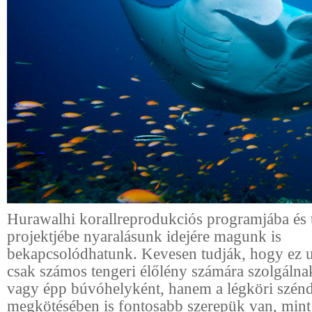
Hurawalhi korallreprodukciós programjába és
projektjébe nyaralásunk idejére magunk is
bekapcsolódhatunk. Kevesen tudják, hogy ez 
csak számos tengeri élőlény számára szolgálnak
vagy épp búvóhelyként, hanem a légköri szén
megkötésében is fontosabb szerepük van, mint 