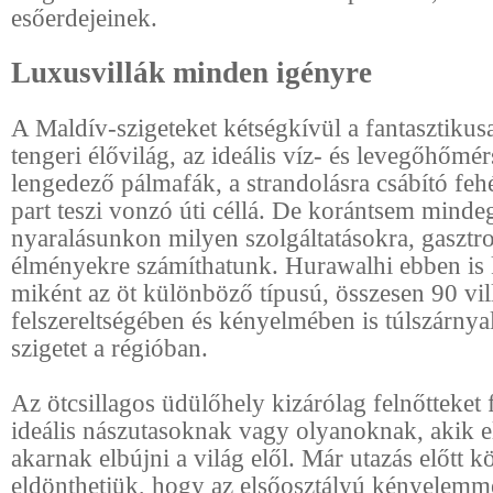
esőerdejeinek.
Luxusvillák minden igényre
A Maldív-szigeteket kétségkívül a fantasztiku
tengeri élővilág, az ideális víz- és levegőhőmér
lengedező pálmafák, a strandolásra csábító f
part teszi vonzó úti céllá. De korántsem minde
nyaralásunkon milyen szolgáltatásokra, gasztr
élményekre számíthatunk. Hurawalhi ebben is
miként az öt különböző típusú, összesen 90 vil
felszereltségében és kényelmében is túlszárnyal
szigetet a régióban.
Az ötcsillagos üdülőhely kizárólag felnőtteket 
ideális nászutasoknak vagy olyanoknak, akik 
akarnak elbújni a világ elől. Már utazás előtt 
eldönthetjük, hogy az elsőosztályú kényelemm