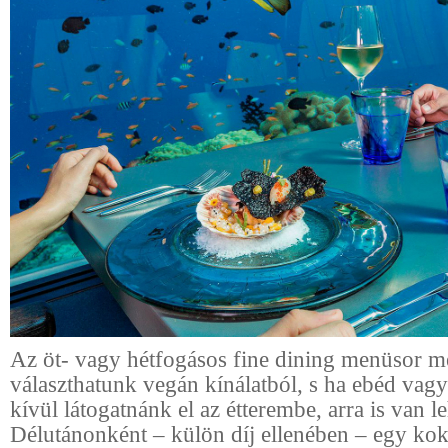
Az öt- vagy hétfogásos fine dining menüsor me
választhatunk vegán kínálatból, s ha ebéd vag
kívül látogatnánk el az étterembe, arra is van l
Délutánonként – külön díj ellenében – egy kok