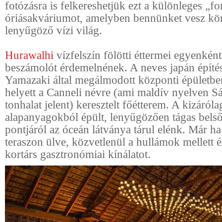
fotózásra is felkereshetjük ezt a különleges „for
óriásakváriumot, amelyben bennünket vesz kö
lenyűgöző vízi világ.
Hurawalhi
vízfelszín fölötti éttermei egyenkén
beszámolót érdemelnének. A neves japán építés
Yamazaki által megálmodott központi épületbe
helyett a Canneli névre (ami maldív
nyelven
Sá
tonhalat jelent)
keresztelt főétterem. A kizáróla
alapanyagokból épült, lenyűgözően tágas bels
pontjáról az óceán látványa tárul elénk. Már ha
teraszon ülve, közvetlenül a hullámok mellett 
kortárs gasztronómiai kínálatot.