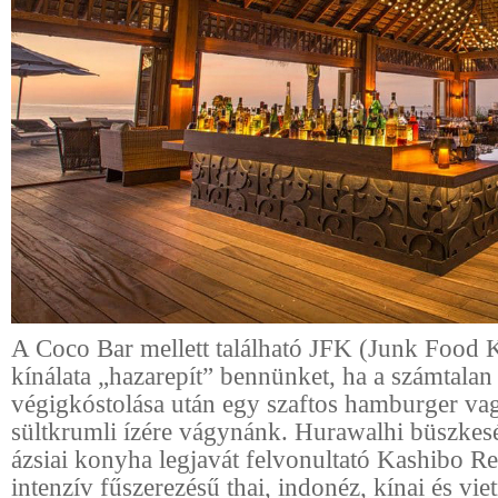
A Coco Bar mellett található JFK (Junk Food 
kínálata „hazarepít” bennünket, ha a számtalan
végigkóstolása után egy szaftos hamburger va
sültkrumli ízére vágynánk. Hurawalhi büszkesé
ázsiai konyha legjavát felvonultató Kashibo Re
intenzív fűszerezésű thai, indonéz, kínai és vi