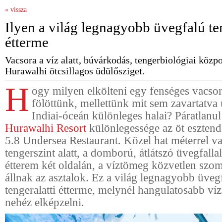
« vissza
Ilyen a világ legnagyobb üvegfalú ten
étterme
Vacsora a víz alatt, búvárkodás, tengerbiológiai közpo
Hurawalhi ötcsillagos üdülősziget.
H
ogy milyen elkölteni egy fenséges vacso
fölöttünk, mellettünk mit sem zavartatva
Indiai-óceán különleges halai? Páratlanu
Hurawalhi Resort
különlegessége az öt esztend
5.8 Undersea Restaurant. Közel hat méterrel v
tengerszint alatt, a domború, átlátszó üvegfallal
étterem két oldalán, a víztömeg közvetlen sz
állnak az asztalok. Ez a világ legnagyobb üveg
tengeralatti étterme, melynél hangulatosabb ví
nehéz elképzelni.