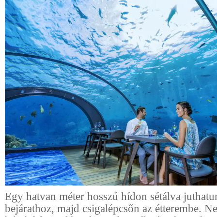
Egy hatvan méter hosszú hídon sétálva juthatun
bejárathoz, majd csigalépcsőn az étterembe. Ne