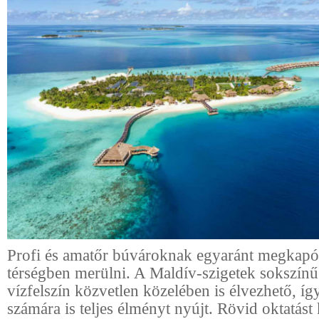
Profi és amatőr búvároknak egyaránt megkapó
térségben merülni. A Maldív-szigetek sokszínű
vízfelszín közvetlen közelében is élvezhető, í
számára is teljes élményt nyújt. Rövid oktatást