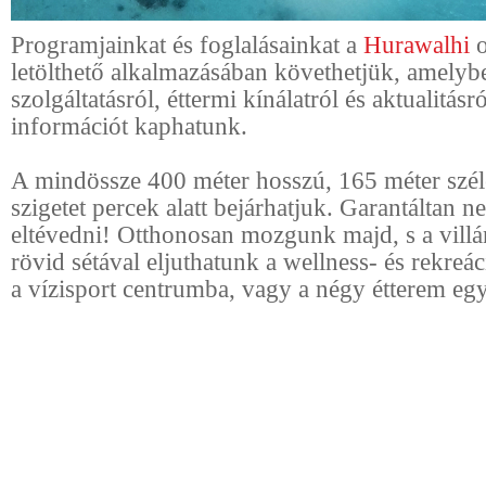
Programjainkat és foglalásainkat a
Hurawalhi
o
letölthető alkalmazásában követhetjük, amely
szolgáltatásról, éttermi kínálatról és aktualitásró
információt kaphatunk.
A mindössze 400 méter hosszú, 165 méter szél
szigetet percek alatt bejárhatjuk. Garantáltan 
eltévedni! Otthonosan mozgunk majd, s a vill
rövid sétával eljuthatunk a wellness- és rekreá
a vízisport centrumba, vagy a négy étterem eg