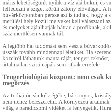
máris lehetőségünk nyílik a víz alá bukni, és s
felfedezni a sziget körüli zátony élővilágát. A h
búvárközpontban persze azt is tudják, hogy a 
merülési hely közül melyeket kell választani a
és melyeket ajánlhatják bátran a profiknak, ak
száz merülésen vannak túl.
A legtöbb hal tudomást sem vesz a búvárkodókr
ússzák tovább mindennapi életüket. Ha szeren
közelről láthatunk manta ráját, tengeri teknőst, 
ártalmatlan szirti cápák sem ritkák errefelé.
Tengerbiológiai központ: nem csak ku
megőrzés
Az Indiai-óceán kékségébe, bársonyos, kristály
nem nehéz beleszeretni. A környezeti ártalmak
világ e paradicsomi vidékét is fenyegetik. Hu