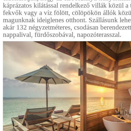
káprázatos kilátással rendelkező villák közül a
fekvők vagy a víz fölött, cölöpökön állók köz
magunknak ideiglenes otthont. Szállásunk leh
akár 132 négyzetméteres, csodásan berendezett
nappalival, fürdőszobával, napozóterasszal.