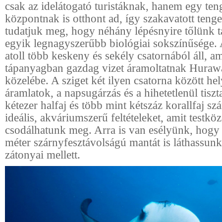
csak az idelátogató turistáknak, hanem egy ten
központnak is otthont ad, így szakavatott teng
tudatjuk meg, hogy néhány lépésnyire tőlünk ta
egyik legnagyszerűbb biológiai sokszínűsége.
atoll több keskeny és sekély csatornából áll, a
tápanyagban gazdag vizet áramoltatnak Hurawa
közelébe. A sziget két ilyen csatorna között hel
áramlatok, a napsugárzás és a hihetetlenül tiszt
kétezer halfaj és több mint kétszáz korallfaj sz
ideális, akváriumszerű feltételeket, amit testkö
csodálhatunk meg. Arra is van esélyünk, hogy
méter szárnyfesztávolságú mantát is láthassunk 
zátonyai mellett.