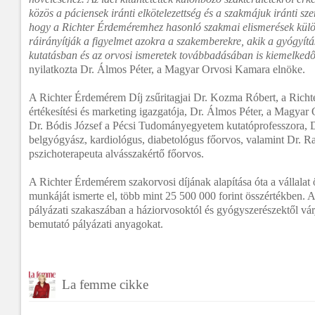
közös a páciensek iránti elkötelezettség és a szakmájuk iránti s
hogy a Richter Érdeméremhez hasonló szakmai elismerések külö
ráirányítják a figyelmet azokra a szakemberekre, akik a gyógyít
kutatásban és az orvosi ismeretek továbbadásában is kiemelkedő
nyilatkozta Dr. Álmos Péter, a Magyar Orvosi Kamara elnöke.
A Richter Érdemérem Díj zsűritagjai Dr. Kozma Róbert, a Richt
értékesítési és marketing igazgatója, Dr. Álmos Péter, a Magyar
Dr. Bódis József a Pécsi Tudományegyetem kutatóprofesszora, 
belgyógyász, kardiológus, diabetológus főorvos, valamint Dr. Rad
pszichoterapeuta alvásszakértő főorvos.
A Richter Érdemérem szakorvosi díjának alapítása óta a vállalat
munkáját ismerte el, több mint 25 500 000 forint összértékben. 
pályázati szakaszában a háziorvosoktól és gyógyszerészektől vár
bemutató pályázati anyagokat.
La femme cikke