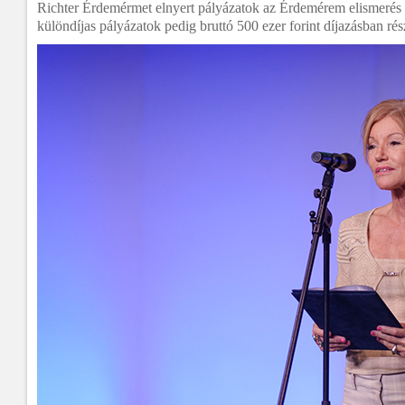
Richter Érdemérmet elnyert pályázatok az Érdemérem elismerés me
különdíjas pályázatok pedig bruttó 500 ezer forint díjazásban ré