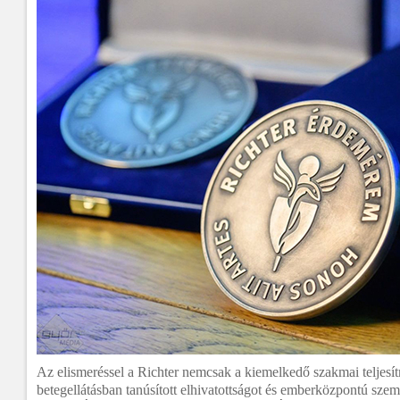
Az elismeréssel a Richter nemcsak a kiemelkedő szakmai teljesí
betegellátásban tanúsított elhivatottságot és emberközpontú szeml