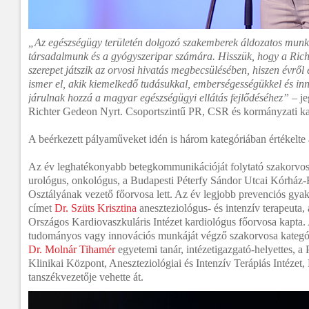
„Az egészségügy területén dolgozó szakemberek áldozatos munká
társadalmunk és a gyógyszeripar számára. Hisszük, hogy a Ric
szerepet játszik az orvosi hivatás megbecsülésében, hiszen évről
ismer el, akik kiemelkedő tudásukkal, emberségességükkel és inn
járulnak hozzá a magyar egészségügyi ellátás fejlődéséhez”
– je
Richter Gedeon Nyrt. Csoportszintű PR, CSR és kormányzati kap
A beérkezett pályaműveket idén is három kategóriában értékelte a 
Az év leghatékonyabb betegkommunikációját folytató szakorvo
urológus, onkológus, a Budapesti Péterfy Sándor Utcai Kórház-
Osztályának vezető főorvosa lett. Az év legjobb prevenciós gyak
címet
Dr. Szüts Krisztina
aneszteziológus- és intenzív terapeuta
Országos Kardiovaszkuláris Intézet kardiológus főorvosa kapta
tudományos vagy innovációs munkáját végző szakorvosa kategór
Dr. Molnár Tihamér
egyetemi tanár, intézetigazgató-helyettes,
Klinikai Központ, Aneszteziológiai és Intenzív Terápiás Intézet
tanszékvezetője vehette át.