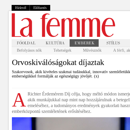
Hírlevél
Előfizetés
Befolyásos nők
Tehetségek
Művésznők
A férfi, a
Orvoskiválóságokat díjaztak
Szakorvosok, akik kivételes szakmai tudásukkal, innovatív szemléletükk
emberségükkel formálják az egészségügy jövőjét. (x)
A
Richter Érdemérem Díj célja, hogy méltó módon ismerje
akik munkájukkal nap mint nap hozzájárulnak a betegel
emeléséhez, a tudományos eredmények gyakorlati haszno
emberközpontú szemléletének erősítéséhez.