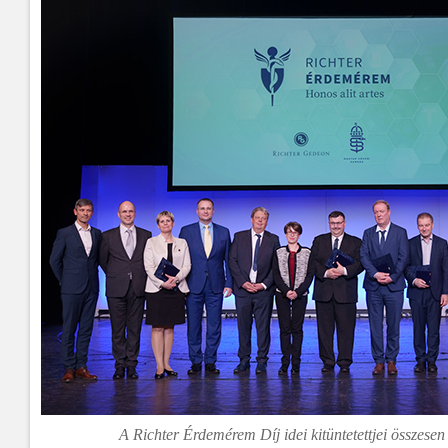
A Richter Érdemérem Díj idei kitüntetettjei összesen