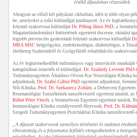
értékű díjazásban részesültek.
Ahogyan az előző két pályázati ciklusban, idén is több olyan pé
be, amelyeket a zsűri különdíjjal jutalmazott. Az év leghatéko
folytató szakorvosa különdíjat
Dr. Pilling János PhD
, a Semmel
Magatartástudományi Intézetének egyetemi docense, oktatási iga
legjobb prevenciós gyakorlatát folytató szakorvosa különdíját
Dr
MBA MSC
belgyógyász, endokrinológus, diabetológus, a Tiszaf
Járóbeteg Szakrendelő és Gyógyfürdő rehabilitációs szakorvosának
Az év legkiemelkedőbb tudományos vagy innovációs munkáját 
kategóriában ismerték el különdíjjal.
Dr. Szalárdy Levente PhD
-
Tudományegyetem Általános Orvosi Kar Neurológiai Klinika hab
adjunktusát,
Dr. Szabó Gábor PhD
egyetemi adjunktust, Semmel
Női Klinika,
Prof. Dr. Szekanecz Zoltánt
, a Debreceni Egyetem 
Reumatológiai Tanszékének tanszékvezető egyetemi tanárát, az
Bálint Péter Vincét
, a Semmelweis Egyetem egyetemi tanárát, R
Immunológiai Klinika osztályvezető főorvosát,
Prof. Dr. Kálmá
Szegedi Tudományegyetem Pszichiátriai Klinika tanszékvezető e
„A díjazott szakorvosok személyes történetei és szakmai eredmén
elhivatottság és a folyamatos fejlődés elengedhetetlen a betegel
növeléséhez. Az idei kitüntetettek különböző szakterületekről ér