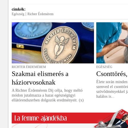
címkék:
|
Egészség
Richter Érdemérem
RICHTER ÉRDEMÉREM
EGÉSZSÉG
Szakmai elismerés a
Csonttörés,
háziorvosoknak
Élete során minden 
szenved el csonttör
A Richter Érdemérem Díj célja, hogy méltó
szövődményekkel jár
módon jutalmazza a hazai egészségügyi
halálos is...
ellátórendszerben dolgozók eredményeit. (x)