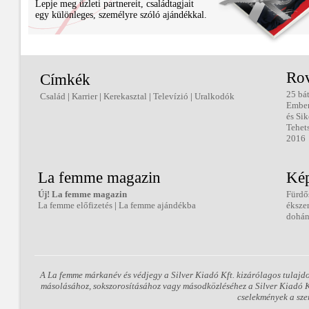
Lepje meg üzleti partnereit, családtagjait
egy különleges, személyre szóló ajándékkal.
Ro
Címkék
25 bá
Család
|
Karrier
|
Kerekasztal
|
Televízió
|
Uralkodók
Embe
és Sik
Tehet
2016
La femme magazin
Kép
Új! La femme magazin
Fürdő
La femme előfizetés
|
La femme ajándékba
éksze
dohán
A La femme márkanév és védjegy a Silver Kiadó Kft. kizárólagos tulajd
másolásához, sokszorosításához vagy másodközléséhez a Silver Kiadó Kft
cselekmények a sze