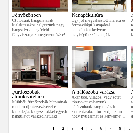
Fényözönben
Kanapékultúra
Otthonunk hangulatának
Egy jól megválasztott méretű és
A
kialakításakor helyezzünk nagy
formavilágú kanapéval
t
hangsúlyt a megfelelő
nappalinkat kedvenc
m
fényviszonyok megteremtésére!
helyiségünkké tehetjük.
k
Fürdőszobák
A hálószoba varázsa
álomkivitelben
Akár üde, világos, vagy sötét
A
Múltbéli fürdőszobák bútorainak
tónusokat választunk
f
modern újratervezésével és
hálószobánk hangulatának
n
különleges kiegészítőkkel egyedi
kialakításakor, törekedjünk arra,
v
hangulatot varázsolhatunk!
hogy nyugalmat és kényelmet...
d
1
|
2
|
3
|
4
|
5
|
6
|
7
|
8
|
9