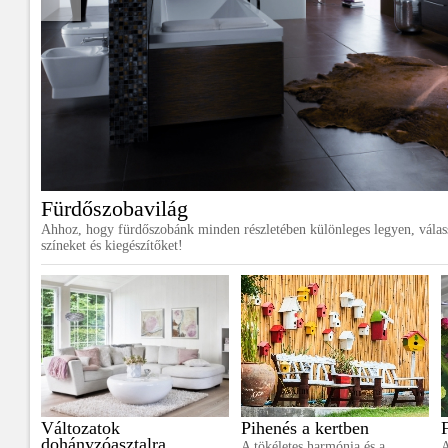
Fürdőszobavilág
Ahhoz, hogy fürdőszobánk minden részletében különleges legyen, vála
színeket és kiegészítőket!
Változatok
Pihenés a kertben
dohányzóasztalra
A tökéletes harmónia és a
A