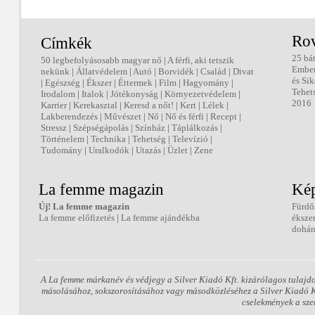
Ro
Címkék
25 bá
50 legbefolyásosabb magyar nő
|
A férfi, aki tetszik
Embe
nekünk
|
Állatvédelem
|
Autó
|
Borvidék
|
Család
|
Divat
és Sik
|
Egészség
|
Ékszer
|
Éttermek
|
Film
|
Hagyomány
|
Tehet
Irodalom
|
Italok
|
Jótékonyság
|
Környezetvédelem
|
2016
Karrier
|
Kerekasztal
|
Keresd a nőt!
|
Kert
|
Lélek
|
Lakberendezés
|
Művészet
|
Nő
|
Nő és férfi
|
Recept
|
Stressz
|
Szépségápolás
|
Színház
|
Táplálkozás
|
Történelem
|
Technika
|
Tehetség
|
Televízió
|
Tudomány
|
Uralkodók
|
Utazás
|
Üzlet
|
Zene
La femme magazin
Kép
Új! La femme magazin
Fürdő
La femme előfizetés
|
La femme ajándékba
éksze
dohán
A La femme márkanév és védjegy a Silver Kiadó Kft. kizárólagos tulajd
másolásához, sokszorosításához vagy másodközléséhez a Silver Kiadó Kft
cselekmények a sze