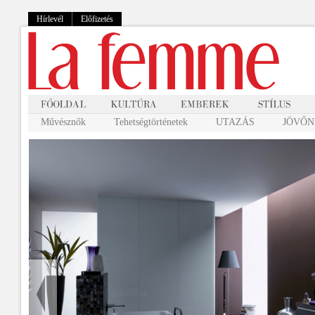
Hírlevél
Előfizetés
Művésznők
Tehetségtörténetek
UTAZÁS
JÖVŐNK