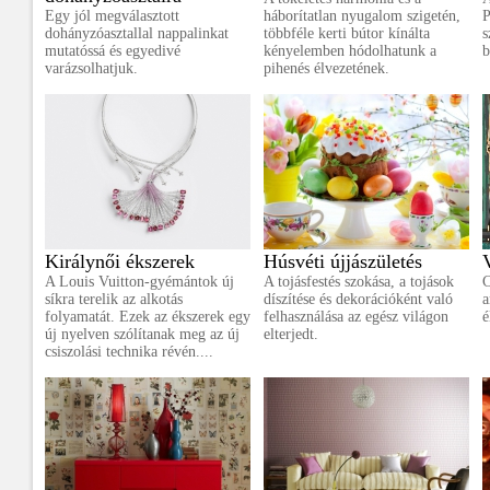
Egy jól megválasztott
háborítatlan nyugalom szigetén,
P
dohányzóasztallal nappalinkat
többféle kerti bútor kínálta
s
mutatóssá és egyedivé
kényelemben hódolhatunk a
b
varázsolhatjuk.
pihenés élvezetének.
Királynői ékszerek
Húsvéti újjászületés
A Louis Vuitton-gyémántok új
A tojásfestés szokása, a tojások
C
síkra terelik az alkotás
díszítése és dekorációként való
a
folyamatát. Ezek az ékszerek egy
felhasználása az egész világon
é
új nyelven szólítanak meg az új
elterjedt.
csiszolási technika révén....