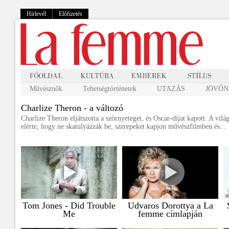
Hírlevél
Előfizetés
Művésznők
Tehetségtörténetek
UTAZÁS
JÖVŐNK
Charlize Theron - a változó
Charlize Theron eljátszotta a szörnyeteget, és Oscar-díjat kapott. A vi
elérte, hogy ne skatulyázzák be, szerepeket kapjon művészfilmben és...
Tom Jones - Did Trouble
Udvaros Dorottya a La
Me
femme címlapján