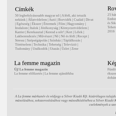
Ro
Címkék
25 bá
50 legbefolyásosabb magyar nő
|
A férfi, aki tetszik
Embe
nekünk
|
Állatvédelem
|
Autó
|
Borvidék
|
Család
|
Divat
és Sik
|
Egészség
|
Ékszer
|
Éttermek
|
Film
|
Hagyomány
|
Tehet
Irodalom
|
Italok
|
Jótékonyság
|
Környezetvédelem
|
2016
Karrier
|
Kerekasztal
|
Keresd a nőt!
|
Kert
|
Lélek
|
Lakberendezés
|
Művészet
|
Nő
|
Nő és férfi
|
Recept
|
Stressz
|
Szépségápolás
|
Színház
|
Táplálkozás
|
Történelem
|
Technika
|
Tehetség
|
Televízió
|
Tudomány
|
Uralkodók
|
Utazás
|
Üzlet
|
Zene
La femme magazin
Kép
Új! La femme magazin
Fürdő
La femme előfizetés
|
La femme ajándékba
éksze
dohán
A La femme márkanév és védjegy a Silver Kiadó Kft. kizárólagos tulajd
másolásához, sokszorosításához vagy másodközléséhez a Silver Kiadó Kft
cselekmények a sze