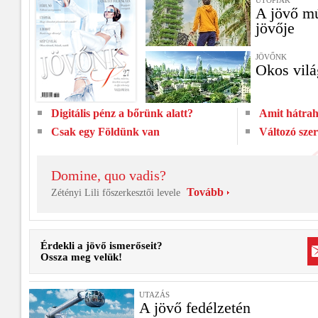
UTÓPIÁK
A jövő mú
jövője
JÖVŐNK
Okos vilá
Digitális pénz a bőrünk alatt?
Amit hátra
Csak egy Földünk van
Változó sze
Domine, quo vadis?
Tovább
Zétényi Lili főszerkesztői levele
Érdekli a jövő ismerőseit?
Ossza meg velük!
UTAZÁS
A jövő fedélzetén