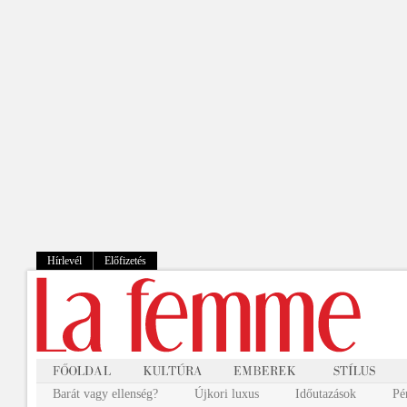
Hírlevél
Előfizetés
Barát vagy ellenség?
Újkori luxus
Időutazások
Pé