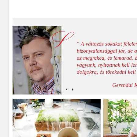
" A változás sokakat félele
bizonytalansággal jár, de a
az megreked, és lemarad. E
vágyunk, nyitottnak kell le
dolgokra, és törekedni kell
Gerendai K