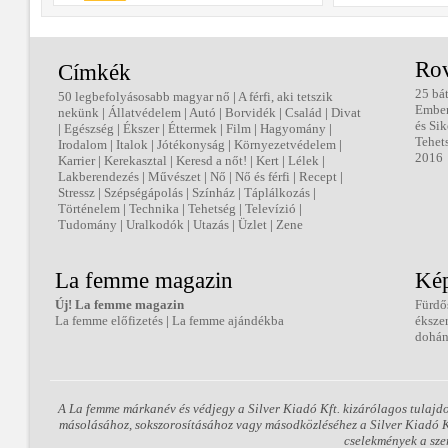
Ro
Címkék
25 bá
50 legbefolyásosabb magyar nő
|
A férfi, aki tetszik
Embe
nekünk
|
Állatvédelem
|
Autó
|
Borvidék
|
Család
|
Divat
és Sik
|
Egészség
|
Ékszer
|
Éttermek
|
Film
|
Hagyomány
|
Tehet
Irodalom
|
Italok
|
Jótékonyság
|
Környezetvédelem
|
2016
Karrier
|
Kerekasztal
|
Keresd a nőt!
|
Kert
|
Lélek
|
Lakberendezés
|
Művészet
|
Nő
|
Nő és férfi
|
Recept
|
Stressz
|
Szépségápolás
|
Színház
|
Táplálkozás
|
Történelem
|
Technika
|
Tehetség
|
Televízió
|
Tudomány
|
Uralkodók
|
Utazás
|
Üzlet
|
Zene
La femme magazin
Kép
Új! La femme magazin
Fürdő
La femme előfizetés
|
La femme ajándékba
éksze
dohán
A La femme márkanév és védjegy a Silver Kiadó Kft. kizárólagos tulajd
másolásához, sokszorosításához vagy másodközléséhez a Silver Kiadó Kft
cselekmények a sze