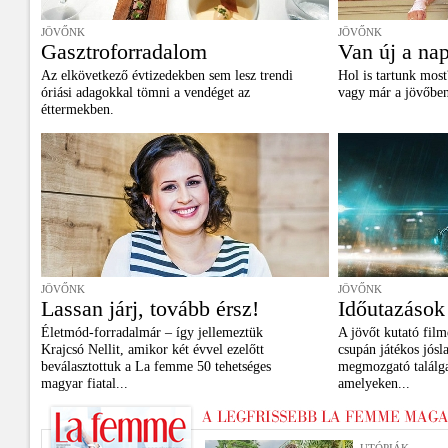
JÖVŐNK
JÖVŐNK
Gasztroforradalom
Van új a nap
Az elkövetkező évtizedekben sem lesz trendi
Hol is tartunk mos
óriási adagokkal tömni a vendéget az
vagy már a jövőbe
éttermekben.
JÖVŐNK
JÖVŐNK
Lassan járj, tovább érsz!
Időutazások
Életmód-forradalmár – így jellemeztük
A jövőt kutató fil
Krajcsó Nellit, amikor két évvel ezelőtt
csupán játékos jósl
beválasztottuk a La femme 50 tehetséges
megmozgató találga
magyar fiatal...
amelyeken...