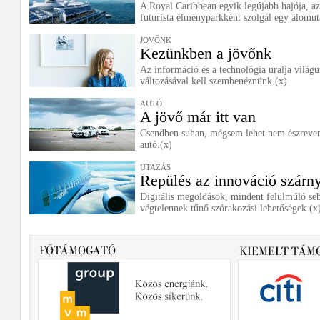
A Royal Caribbean egyik legújabb hajója, az
futurista élményparkként szolgál egy álomut
JÖVŐNK
Kezünkben a jövőnk
Az információ és a technológia uralja világ
változásával kell szembenéznünk.(x)
AUTÓ
A jövő már itt van
Csendben suhan, mégsem lehet nem észreven
autó.(x)
UTAZÁS
Repülés az innováció szárn
Digitális megoldások, mindent felülmúló se
végtelennek tűnő szórakozási lehetőségek.(x