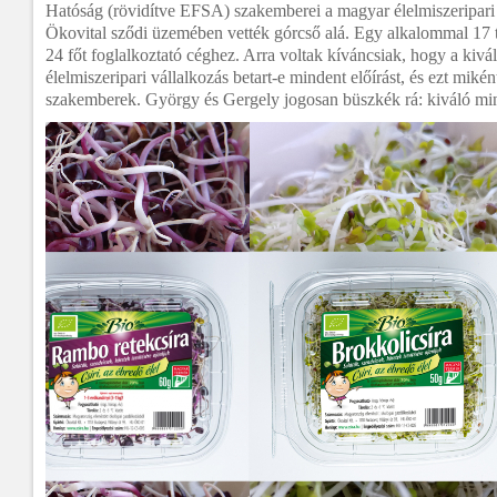
Hatóság (rövidítve EFSA) szakemberei a magyar élelmiszeripari e
Ökovital sződi üzemében vették górcső alá. Egy alkalommal 17 t
24 főt foglalkoztató céghez. Arra voltak kíváncsiak, hogy a kivá
élelmiszeripari vállalkozás betart-e mindent előírást, és ezt miké
szakemberek. György és Gergely jogosan büszkék rá: kiváló min