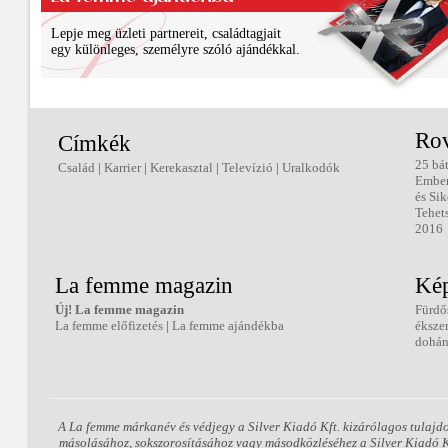
Lepje meg üzleti partnereit, családtagjait
egy különleges, személyre szóló ajándékkal.
Ro
Címkék
25 bá
Család
|
Karrier
|
Kerekasztal
|
Televízió
|
Uralkodók
Embe
és Sik
Tehet
2016
La femme magazin
Kép
Új! La femme magazin
Fürdő
La femme előfizetés
|
La femme ajándékba
éksze
dohán
A La femme márkanév és védjegy a Silver Kiadó Kft. kizárólagos tulajd
másolásához, sokszorosításához vagy másodközléséhez a Silver Kiadó Kft