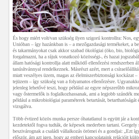
És hogy miért volt/van szükség ilyen szigorú kontrollra: Nos, eg
Unióban – így hazánkban is – a mezőgazdasági termékeket, a bel
és takarmányokat csak akkor szabad ökológiai (öko, bio, biológia
forgalmazni, ha a rájuk vonatkozó közösségi-, és hazai jogszabál
állam hatósági kontrollja alatt működő ellenőrzési rendszerben áll
tanúsítvánnyal rendelkeznek. Másrészt azért, mert a csíraelőállítá
miatt veszélyes üzem, magas az élelmiszerbiztonsági kockázat 
tejüzem – így szükség van a folyamatos ellenőrzésre. Ugyanakk
jelenleg lehetővé teszi, hogy például az egyre népszerűbb mik
vagy őstermelők is foglalkozhassanak, ami a legjobb szándék mell
például a mikrobiológiai paraméterek betartását, betarthatóságá
vizsgálva.
Több évtized közös munka persze óhatatlanul is együtt jár a konf
kezdetektől fogva tudták, de képesek mederben tartani. Gergely 
beszivárognak a családi vállalkozás örömei és a gondjai: „Ezt 
először, ám azt igen, hogy az emberi kapcsolataink relációit kül