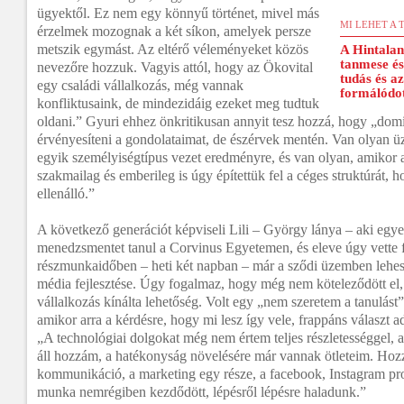
ügyektől. Ez nem egy könnyű történet, mivel más
MI LEHET A 
érzelmek mozognak a két síkon, amelyek persze
metszik egymást. Az eltérő véleményeket közös
A Hintalan
tanmese és 
nevezőre hozzuk. Vagyis attól, hogy az Ökovital
tudás és a
egy családi vállalkozás, még vannak
formálódot
konfliktusaink, de mindezidáig ezeket meg tudtuk
oldani.” Gyuri ehhez önkritikusan annyit tesz hozzá, hogy „do
érvényesíteni a gondolataimat, de észérvek mentén. Van olyan üz
egyik személyiségtípus vezet eredményre, és van olyan, amikor
szakmailag és emberileg is úgy építettük fel a céges struktúrát,
ellenálló.”
A következő generációt képviseli Lili – György lánya – aki egy
menedzsmentet tanul a Corvinus Egyetemen, és eleve úgy vette fe
részmunkaidőben – heti két napban – már a sződi üzemben lehess
média fejlesztése. Úgy fogalmaz, hogy még nem köteleződött el,
vállalkozás kínálta lehetőség. Volt egy „nem szeretem a tanulás
amikor arra a kérdésre, hogy mi lesz így vele, frappáns választ a
„A technológiai dolgokat még nem értem teljes részletességgel, a
áll hozzám, a hatékonyság növelésére már vannak ötleteim. Hozz
kommunikáció, a marketing egy része, a facebook, Instagram pr
munka nemrégiben kezdődött, lépésről lépésre haladunk.”