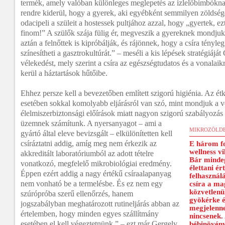
termék, amely valóban különleges meglepetés az ízlelőbimbókna
rendre kiderül, hogy a gyerek, aki egyébként semmilyen zöldsé
odacipeli a szüleit a hostessek pultjához azzal, hogy „gyertek, ez
finom!” A szülők szája fülig ér, megveszik a gyereknek mondjuk
aztán a felnőttek is kipróbálják, és rájönnek, hogy a csíra tényle
színesítheti a gasztrokultúrát.” – meséli a kis lépések stratégiáját
vélekedést, mely szerint a csíra az egészségtudatos és a vonalai
kerül a háztartások hűtőibe.
Ehhez persze kell a bevezetőben említett szigorú higiénia. Az étkez
esetében sokkal komolyabb eljárásról van szó, mint mondjuk a 
élelmiszerbiztonsági előírások miatt nagyon szigorú szabályozás
üzemnek számítunk. A nyersanyagot – ami a
MIKROZÖLDE
gyártó által eleve bevizsgált – elkülönítetten kell
csíráztatni addig, amíg meg nem érkezik az
E három fo
wellness v
akkreditált laboratóriumból az adott tételre
Bár mindeg
vonatkozó, megfelelő mikrobiológiai eredmény.
élettani ér
Éppen ezért addig a nagy értékű csíraalapanyag
felhasználá
nem vonható be a termelésbe. És ez nem egy
csíra a mag
közvetlenül
szúrópróba szerű ellenőrzés, hanem
gyökérke é
jogszabályban meghatározott rutineljárás abban az
megjelenne
értelemben, hogy minden egyes szállítmány
nincsenek.
esetében el kell végeztetnünk.” – ezt már Gergely
bébinövény