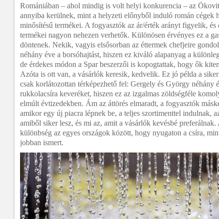
Romániában – ahol mindig is volt helyi konkurencia – az Ökovit
annyiba kerülnek, mint a helyzeti előnyből induló román cégek 
minősítésű termékei. A fogyasztók az ár/érték arányt figyelik, és
termékei nagyon nehezen verhetők. Különösen érvényes ez a gasz
döntenek. Nekik, vagyis elsősorban az éttermek chefjeire gondo
néhány éve a borsóhajtást, hiszen ez kiváló alapanyag a különle
de érdekes módon a Spar beszerzői is kopogtattak, hogy ők kiten
Azóta is ott van, a vásárlók keresik, kedvelik. Ez jó példa a siker
csak korlátozottan térképezhető fel: Gergely és György néhány 
rukkolacsíra keveréket, hiszen ez az izgalmas zöldségféle komoly 
elmúlt évtizedekben. Ám az áttörés elmaradt, a fogyasztók másk
amikor egy új piacra lépnek be, a teljes szortimenttel indulnak, a
amiből siker lesz, és mi az, amit a vásárlók kevésbé preferálnak.
különbség az egyes országok között, hogy nyugaton a csíra, mint
jobban ismert.