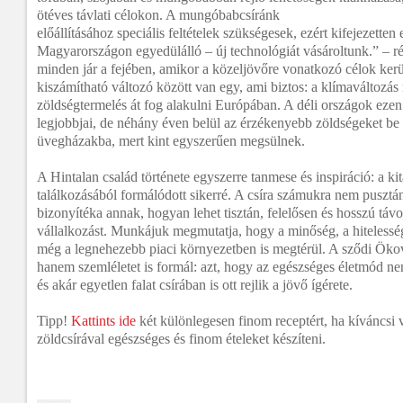
ötéves távlati célokon. A mungóbabcsíránk
előállításához speciális feltételek szükségesek, ezért kifejezetten 
Magyarországon egyedülálló – új technológiát vásároltunk.” – r
minden jár a fejében, amikor a közeljövőre vonatkozó célok ker
kiszámítható változó között van egy, ami biztos: a klímaváltozás 
zöldségtermelés át fog alakulni Európában. A déli országok ezen
legjobbjai, de néhány éven belül az érzékenyebb zöldségeket be k
üvegházakba, mert kint egyszerűen megsülnek.
A Hintalan család története egyszerre tanmese és inspiráció: a kit
találkozásából formálódott sikerré. A csíra számukra nem puszt
bizonyítéka annak, hogyan lehet tisztán, felelősen és hosszú tá
vállalkozást. Munkájuk megmutatja, hogy a minőség, a hitelesség 
még a legnehezebb piaci környezetben is megtérül. A sződi Ökovi
hanem szemléletet is formál: azt, hogy az egészséges életmód 
és akár egyetlen falat csírában is ott rejlik a jövő ígérete.
Tipp!
Kattints ide
két különlegesen finom receptért, ha kíváncsi 
zöldcsírával egészséges és finom ételeket készíteni.