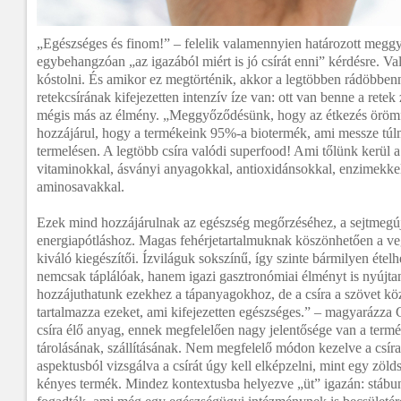
„Egészséges és finom!” – felelik valamennyien határozott megg
egybehangzóan „az igazából miért is jó csírát enni” kérdésre. Val
kóstolni. És amikor ez megtörténik, akkor a legtöbben rádöbben
retekcsírának kifejezetten intenzív íze van: ott van benne a rete
mégis más az élmény. „Meggyőződésünk, hogy az étkezés örömfo
hozzájárul, hogy a termékeink 95%-a biotermék, ami messze túl
termelésen. A legtöbb csíra valódi superfood! Ami tőlünk kerül a
vitaminokkal, ásványi anyagokkal, antioxidánsokkal, enzimekkel
aminosavakkal.
Ezek mind hozzájárulnak az egészség megőrzéséhez, a sejtmegúj
energiapótláshoz. Magas fehérjetartalmuknak köszönhetően a ve
kiváló kiegészítői. Ízviláguk sokszínű, így szinte bármilyen étel
nemcsak táplálóak, hanem igazi gasztronómiai élményt is nyújtan
hozzájuthatunk ezekhez a tápanyagokhoz, de a csíra a szövet köz
tartalmazza ezeket, ami kifejezetten egészséges.” – magyarázza
csíra élő anyag, ennek megfelelően nagy jelentősége van a ter
tárolásának, szállításának. Nem megfelelő módon kezelve a csíra
aspektusból vizsgálva a csírát úgy kell elképzelni, mint egy zöld
kényes termék. Mindez kontextusba helyezve „üt” igazán: stábu