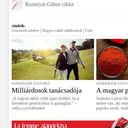
Rozsnyai Gábor cikke
címkék:
|
|
Generációk üzletben
Magyar családi vállalkozások
Üzlet
GENERÁCIÓK ÜZLETBEN
GENERÁCIÓK ÜZLE
Milliárdosok tanácsadója
A magyar p
„A vagyon akkor válik igazi értékké, ha a
Számára a piros fűsz
következő generációkat is gazdagítja.” –
ember van, aki anny
vallja a privátbankár
paprika sorsát, min