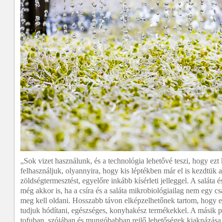
„Sok vizet használunk, és a technológia lehetővé teszi, hogy ezt k
felhasználjuk, olyannyira, hogy kis léptékben már el is kezdtük a
zöldségtermesztést, egyelőre inkább kísérleti jelleggel. A saláta 
még akkor is, ha a csíra és a saláta mikrobiológiailag nem egy cs
meg kell oldani. Hosszabb távon elképzelhetőnek tartom, hogy e
tudjuk hódítani, egészséges, konyhakész termékekkel. A másik pot
tofuban, szójában és mungóbabban rejlő lehetőségek kiaknázása,