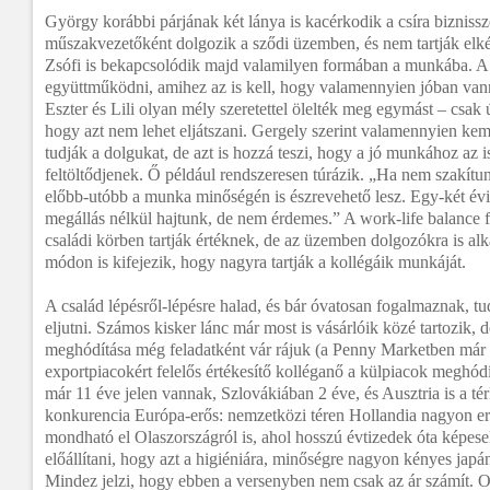
György korábbi párjának két lánya is kacérkodik a csíra bizniss
műszakvezetőként dolgozik a sződi üzemben, és nem tartják elk
Zsófi is bekapcsolódik majd valamilyen formában a munkába. A c
együttműködni, amihez az is kell, hogy valamennyien jóban va
Eszter és Lili olyan mély szeretettel ölelték meg egymást – csak
hogy azt nem lehet eljátszani. Gergely szerint valamennyien ke
tudják a dolgukat, de azt is hozzá teszi, hogy a jó munkához az is
feltöltődjenek. Ő például rendszeresen túrázik. „Ha nem szakítun
előbb-utóbb a munka minőségén is észrevehető lesz. Egy-két évi
megállás nélkül hajtunk, de nem érdemes.” A work-life balance 
családi körben tartják értéknek, de az üzemben dolgozókra is al
módon is kifejezik, hogy nagyra tartják a kollégáik munkáját.
A család lépésről-lépésre halad, és bár óvatosan fogalmaznak, t
eljutni. Számos kisker lánc már most is vásárlóik közé tartozik, 
meghódítása még feladatként vár rájuk (a Penny Marketben már 
exportpiacokért felelős értékesítő kolléganő a külpiacok meghó
már 11 éve jelen vannak, Szlovákiában 2 éve, és Ausztria is a té
konkurencia Európa-erős: nemzetközi téren Hollandia nagyon er
mondható el Olaszországról is, ahol hosszú évtizedek óta képese
előállítani, hogy azt a higiéniára, minőségre nagyon kényes japán
Mindez jelzi, hogy ebben a versenyben nem csak az ár számít. 