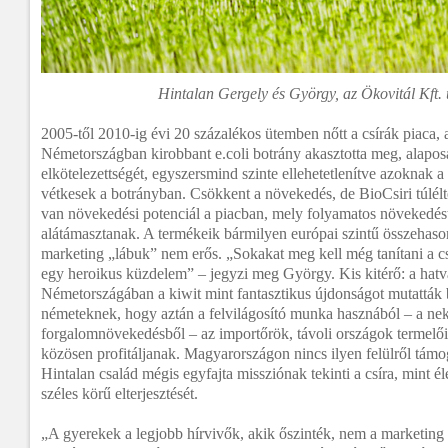
Hintalan Gergely és György, az Ökovitál Kft. 
2005-től 2010-ig évi 20 százalékos ütemben nőtt a csírák piaca, 
Németországban kirobbant e.coli botrány akasztotta meg, alapos
elkötelezettségét, egyszersmind szinte ellehetetlenítve azoknak 
vétkesek a botrányban. Csökkent a növekedés, de BioCsiri túlélt
van növekedési potenciál a piacban, mely folyamatos növekedést
alátámasztanak. A termékeik bármilyen európai szintű összehasonl
marketing „lábuk” nem erős. „Sokakat meg kell még tanítani a cs
egy heroikus küzdelem” – jegyzi meg György. Kis kitérő: a hat
Németországában a kiwit mint fantasztikus újdonságot mutatták
németeknek, hogy aztán a felvilágosító munka hasznából – a nek
forgalomnövekedésből – az importőrök, távoli országok termelői
közösen profitáljanak. Magyarországon nincs ilyen felülről tám
Hintalan család mégis egyfajta missziónak tekinti a csíra, mint é
széles körű elterjesztését.
„A gyerekek a legjobb hírvivők, akik őszinték, nem a marketing