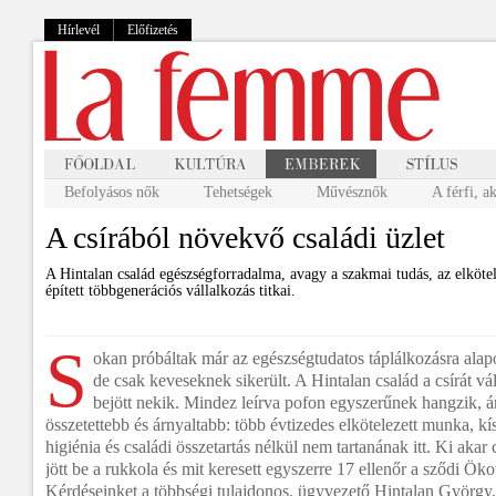
Hírlevél
Előfizetés
Befolyásos nők
Tehetségek
Művésznők
A férfi, a
A csírából növekvő családi üzlet
A Hintalan család egészségforradalma, avagy a szakmai tudás, az elkötele
épített többgenerációs vállalkozás titkai.
S
okan próbáltak már az egészségtudatos táplálkozásra alapoz
de csak keveseknek sikerült. A Hintalan család a csírát vá
bejött nekik. Mindez leírva pofon egyszerűnek hangzik, 
összetettebb és árnyaltabb: több évtizedes elkötelezett munka, kí
higiénia és családi összetartás nélkül nem tartanának itt. Ki akar 
jött be a rukkola és mit keresett egyszerre 17 ellenőr a sződi Ök
Kérdéseinket a többségi tulajdonos, ügyvezető Hintalan György