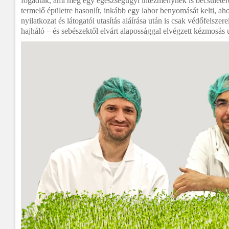
fogadták, ami még egy egészségügyi intézménynek is becsületére
termelő épületre hasonlít, inkább egy labor benyomását kelti, ah
nyilatkozat és látogatói utasítás aláírása után is csak védőfelsze
hajháló – és sebészektől elvárt alapossággal elvégzett kézmosás 