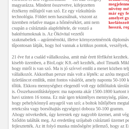
megjelenne
magyarázza. Mindent összevetve, kifejezetten
növény még
érzékeny műfajról van szó. Ez egy vízkultúrás
már egy fe
technológia. Földet nem használnak, viszont az
amelyet gy
üzemben relatíve magas a hőmérséklet, ami nem
korlátozot
hosszú, ro
csupán a csíráztatás alapfeltétele, de vonzó a
baktériumoknak is. Az Ökövital vezetői
szakmabeliek – agrármérnöki, illetve környezetmérnök diplomáv
tűpontosan látják, hogy hol vannak a kritikus pontok, veszélyek,
21 éve fut a család vállalkozása, amit már érett férfiként kezdt
kisebb üzemben, a BioLogic Kft.-nél kezdték, ahol Timatik Mi
hogy miről is van szó. Ma is jó szívvel említi a menet közben telj
vállalkozót. Akkoriban persze más volt a lépték: az azóta megsz
üzletláncot említik, mint fontos vásárlót, amely naponta 50-100 
tőlük. Ekkora mennységhez elegendő volt egy üdítőitalok tárolá
is. Összehasonlításképpen: ma naponta akár 1500-1800 kartont i
havi szinten 16 tonna. Ez már igen tekintélyes mennyiség, pláne
hogy pehelykönnyű anyagról van szó; a boltok hűtőjében megta
retekcsíra vagy borsóhajtás egységnyi doboza 50-100 gramm.
Ahogy növekedtek, úgy kerestek egy nagyobb üzemet, amit végül
Sződön találták meg. Az eredetileg szójabab csíráztató üzemet pe
fejlesztették. Az itt folyó munka minőségére jellemző, hogy az 