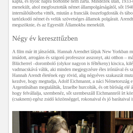
kapta, és nyolc napra börtönbe nem zárta. Mindezek után, 1933
menekült, ahol megfosztották német állampolgárságától, sőt 194
internálótáborba vitték, miután a franciák összefogdosták és táb
tartózkodó német és velük szövetséges államok polgárait. Arend
megszöknie, és az Egyesült Államokba menekült.
Négy év kereszttűzben
A film már itt játszódik. Hannah Arendtet látjuk New Yorkban mint
imádott, arrogáns és szigorú professzor asszonyt, aki otthon – má
Blücherrel –doromboló (olykor nagyon is féltékeny) kiscica, kilé
vadmacskává válik, aki minden megjegyzésre éles iróniával és s
Hannah Arendt életének egy rövid, alig négyéves szakaszát mutatja
kezdve, hogy megtudja, Adolf Eichmannt, a náci Németország eg
Argentínában megtalálták, Izraelbe hurcolták, és ott bíróság elé áll
hogy felvállalja, szembenéz, sőt szembeszáll Eichmannról írt kön
(csaknem) egész zsidó közönséggel, rokonaival és jó barátaival i