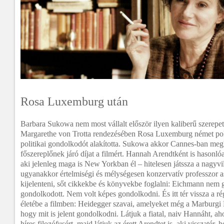
Rosa Luxemburg után
Barbara Sukowa nem most vállalt először ilyen kaliberű szerepet
Margarethe von Trotta rendezésében Rosa Luxemburg német poli
politikai gondolkodót alakította. Sukowa akkor Cannes-ban meg
főszereplőnek járó díjat a filmért. Hannah Arendtként is hasonl
aki jelenleg maga is New Yorkban él – hitelesen játssza a nagyvi
ugyanakkor értelmiségi és mélységesen konzervatív professzor a
kijelenteni, sőt cikkekbe és könyvekbe foglalni: Eichmann nem 
gondolkodott. Nem volt képes gondolkodni. És itt tér vissza a ré
életébe a filmben: Heidegger szavai, amelyeket még a Marburgi
hogy mit is jelent gondolkodni. Látjuk a fiatal, naiv Hannáht, ah
híres filozófusért, majd látjuk az érett Arendtet is, aki visszatér,