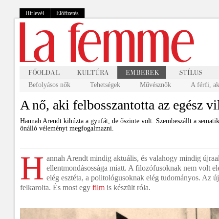
Hírlevél
Előfizetés
Befolyásos nők
Tehetségek
Művésznők
A férfi, a
A nő, aki felbosszantotta az egész vi
Hannah Arendt kihúzta a gyufát, de őszinte volt. Szembeszállt a semati
önálló véleményt megfogalmazni.
H
annah Arendt mindig aktuális, és valahogy mindig újraa
ellentmondásossága miatt. A filozófusoknak nem volt elé
elég esztéta, a politológusoknak elég tudományos. Az ú
felkarolta. És most egy
film
is készült róla.