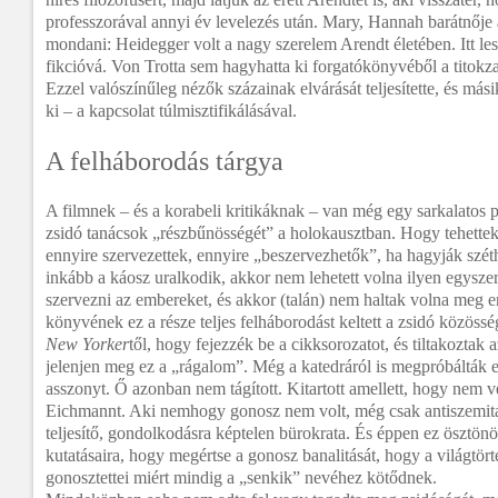
professzorával annyi év levelezés után. Mary, Hannah barátnője a
mondani: Heidegger volt a nagy szerelem Arendt életében. Itt le
fikcióvá. Von Trotta sem hagyhatta ki forgatókönyvéből a titok
Ezzel valószínűleg nézők százainak elvárását teljesítette, és mási
ki – a kapcsolat túlmisztifikálásával.
A felháborodás tárgya
A filmnek – és a korabeli kritikáknak – van még egy sarkalatos 
zsidó tanácsok „részbűnösségét” a holokausztban. Hogy tehett
ennyire szervezettek, ennyire „beszervezhetők”, ha hagyják szét
inkább a káosz uralkodik, akkor nem lehetett volna ilyen egysze
szervezni az embereket, és akkor (talán) nem haltak volna meg 
könyvének ez a része teljes felháborodást keltett a zsidó közös
New Yorker
től, hogy fejezzék be a cikksorozatot, és tiltakoztak
jelenjen meg ez a „rágalom”. Még a katedráról is megpróbálták el
asszonyt. Ő azonban nem tágított. Kitartott amellett, hogy nem v
Eichmannt. Aki nemhogy gonosz nem volt, még csak antiszemita
teljesítő, gondolkodásra képtelen bürokrata. És éppen ez ösztönö
kutatásaira, hogy megértse a gonosz banalitását, hogy a világtö
gonosztettei miért mindig a „senkik” nevéhez kötődnek.