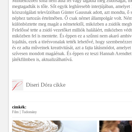
Mindeközben soha nem adta fel vagy tagadta meg zsidóságát, m
megtagadták is tőle. Sőt egyik leghíresebb interjújában, amelye
közszolgálati televízióban Günter Gausnak adott, azt mondta, ő
néphez tartozás értelmében. Ő csak német állampolgár volt. Ném
különböztette meg magát a németektől, miközben a zsidók megbé
Felelőssé tette a zsidó vezetőket milliók haláláért, miközben védt
miközben fel is mentette. És éppen ez a szűnni nem akaró ambiva
lojalitás, ezek a törésvonalak tették lehetővé, hogy szembenézz
és ez adta műveinek kreativitását, azt a fajta látásmódot, amelye
szívesen mondott magáénak. És éppen ez teszi Hannah Arendtet m
játékfilmben is, aktualizálhatóvá.
Diseri Dóra cikke
címkék:
|
Film
Tudomány