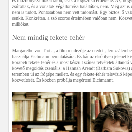
és mozdonyszámokat látott, csak a logisztika érdekelte. Az, hog
zsúfoltak, és a vonatok végállomása haláltábor, nem. Még azt is 
nem is tudott. Pontosabban nem vett tudomást. Egy biztos: ő va
senkit. Konkrétan, a szó szoros értelmében valóban nem. Közvetv
milliókat.
Nem mindig fekete-fehér
Margarethe von Trotta, a film rendezője az eredeti, Jeruzsálemben
használja Eichmann bemutatására. És bár az első ilyen jelenet kis
korabeli fekete-fehér és a most készült színes felvételek állandó v
követő megoldás zseniális: a Hannah Arendt (Barbara Sukowa) az
teremben ül az írógépe mellett, és egy fekete-fehér televízió kép
közvetítését. És közben próbálja megérteni Eichmannt.