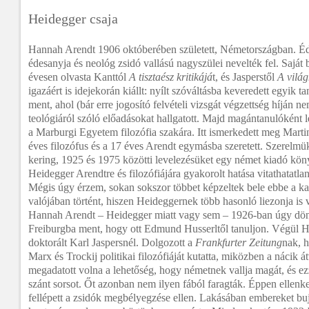
Heidegger csaja
Hannah Arendt 1906 októberében született, Németországban. Éd
édesanyja és neológ zsidó vallású nagyszülei nevelték fel. Saját 
évesen olvasta Kanttól
A tisztaész kritikájá
t, és Jasperstől
A világ
igazáért is idejekorán kiállt: nyílt szóváltásba keveredett egyik t
ment, ahol (bár erre jogosító felvételi vizsgát végzettség híján ne
teológiáról szóló előadásokat hallgatott. Majd magántanulóként leé
a Marburgi Egyetem filozófia szakára. Itt ismerkedett meg Mart
éves filozófus és a 17 éves Arendt egymásba szeretett. Szerelmük
kering, 1925 és 1975 közötti levelezésüket egy német kiadó köny
Heidegger Arendtre és filozófiájára gyakorolt hatása vitathatatlan
Mégis úgy érzem, sokan sokszor többet képzeltek bele ebbe a ka
valójában történt, hiszen Heideggernek több hasonló liezonja is v
Hannah Arendt – Heidegger miatt vagy sem – 1926-ban úgy dönt
Freiburgba ment, hogy ott Edmund Husserltől tanuljon. Végül H
doktorált Karl Jaspersnél. Dolgozott a
Frankfurter Zeitung
nak, h
Marx és Trockij politikai filozófiáját kutatta, miközben a nácik 
megadatott volna a lehetőség, hogy németnek vallja magát, és e
szánt sorsot. Őt azonban nem ilyen fából faragták. Éppen ellenke
fellépett a zsidók megbélyegzése ellen. Lakásában embereket buj