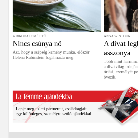
A BIRODALOMÉPÍTŐ
ANNA WINTOUR
Nincs csúnya nő
A divat le
asszonya
Azt, hogy a szépség kemény munka, először
Helena Rubinstein fogalmazta meg.
Több mint harminc
a divatvilág trónjá
óriási, személyét 
övezik.
Lepje meg üzleti partnereit, családtagjait
egy különleges, személyre szóló ajándékkal.