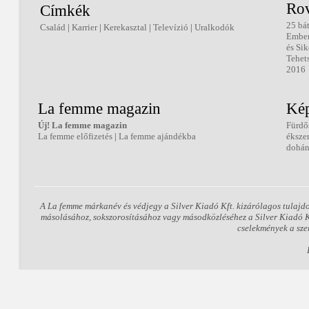
Ro
Címkék
25 bá
Család
|
Karrier
|
Kerekasztal
|
Televízió
|
Uralkodók
Embe
és Sik
Tehet
2016
La femme magazin
Kép
Új! La femme magazin
Fürdő
La femme előfizetés
|
La femme ajándékba
éksze
dohán
A La femme márkanév és védjegy a Silver Kiadó Kft. kizárólagos tulajd
másolásához, sokszorosításához vagy másodközléséhez a Silver Kiadó Kft
cselekmények a sze