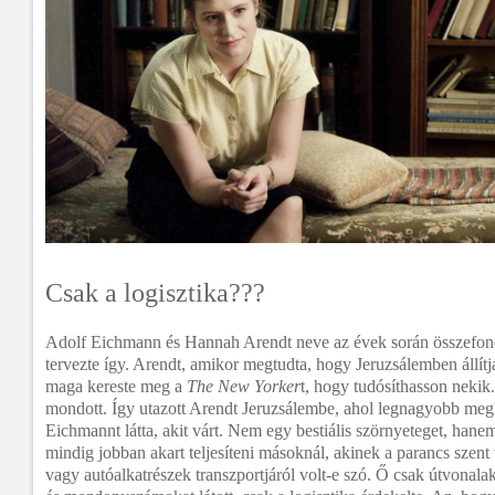
Csak a logisztika???
Adolf Eichmann és Hannah Arendt neve az évek során összefonó
tervezte így. Arendt, amikor megtudta, hogy Jeruzsálemben állítj
maga kereste meg a
The New Yorker
t, hogy tudósíthasson nekik
mondott. Így utazott Arendt Jeruzsálembe, ahol legnagyobb meg
Eichmannt látta, akit várt. Nem egy bestiális szörnyeteget, hanem
mindig jobban akart teljesíteni másoknál, akinek a parancs szen
vagy autóalkatrészek transzportjáról volt-e szó. Ő csak útvonala