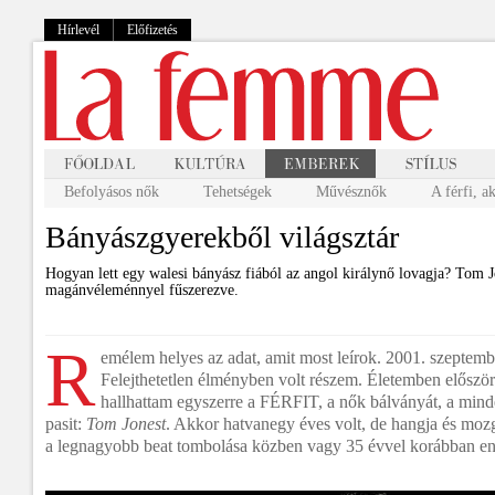
Hírlevél
Előfizetés
Befolyásos nők
Tehetségek
Művésznők
A férfi, a
Bányászgyerekből világsztár
Hogyan lett egy walesi bányász fiából az angol királynő lovagja? Tom Jo
magánvéleménnyel fűszerezve.
R
emélem helyes az adat, amit most leírok. 2001. szeptemb
Felejthetetlen élményben volt részem. Életemben először
hallhattam egyszerre a FÉRFIT, a nők bálványát, a minde
pasit:
Tom Jonest
. Akkor hatvanegy éves volt, de hangja és moz
a legnagyobb beat tombolása közben vagy 35 évvel korábban en