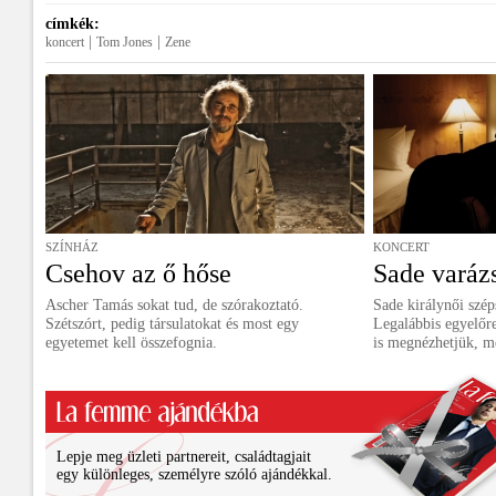
címkék:
|
|
koncert
Tom Jones
Zene
SZÍNHÁZ
KONCERT
Csehov az ő hőse
Sade varázs
Ascher Tamás sokat tud, de szórakoztató.
Sade királynői szép
Szétszórt, pedig társulatokat és most egy
Legalábbis egyelőr
egyetemet kell összefognia.
is megnézhetjük, m
Lepje meg üzleti partnereit, családtagjait
egy különleges, személyre szóló ajándékkal.