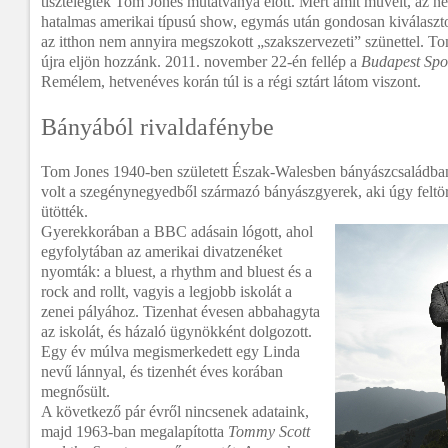
tisztelegtek Tom Jones mutatványa előtt. Mert amit művelt, az n
hatalmas amerikai típusú show, egymás után gondosan kiválaszto
az itthon nem annyira megszokott „szakszervezeti” szünettel. To
újra eljön hozzánk. 2011. november 22-én fellép a
Budapest Spo
Remélem, hetvenéves korán túl is a régi sztárt látom viszont.
Bányából rivaldafénybe
Tom Jones 1940-ben született Észak-Walesben bányászcsaládban.
volt a szegénynegyedből származó bányászgyerek, aki úgy feltö
ütötték.
Gyerekkorában a BBC adásain lógott, ahol
egyfolytában az amerikai divatzenéket
nyomták: a bluest, a rhythm and bluest és a
rock and rollt, vagyis a legjobb iskolát a
zenei pályához. Tizenhat évesen abbahagyta
az iskolát, és házaló ügynökként dolgozott.
Egy év múlva megismerkedett egy Linda
nevű lánnyal, és tizenhét éves korában
megnősült.
A következő pár évről nincsenek adataink,
majd 1963-ban megalapította
Tommy Scott