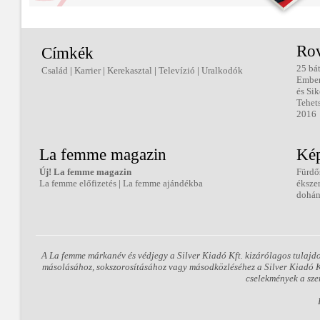
Ro
Címkék
25 bá
Család
|
Karrier
|
Kerekasztal
|
Televízió
|
Uralkodók
Embe
és Sik
Tehet
2016
La femme magazin
Kép
Új! La femme magazin
Fürdő
La femme előfizetés
|
La femme ajándékba
éksze
dohán
A La femme márkanév és védjegy a Silver Kiadó Kft. kizárólagos tulajd
másolásához, sokszorosításához vagy másodközléséhez a Silver Kiadó Kft
cselekmények a sze