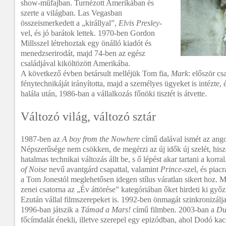
show-műfajban. Turnézott Amerikában és
szerte a világban. Las Vegasban
összeismerkedett a „királlyal”,
Elvis Presley
-
vel, és jó barátok lettek. 1970-ben Gordon
Millsszel létrehoztak egy önálló kiadót és
menedzserirodát, majd 74-ben az egész
családjával kiköltözött Amerikába.
A következő évben betársult melléjük Tom fia,
Mark
: először cs
fénytechnikáját irányította, majd a személyes ügyeket is intézte, 
halála után, 1986-ban a vállalkozás főnöki tisztét is átvette.
Változó világ, változó sztár
1987-ben az
A boy from the Nowhere
című dalával ismét az angol
Népszerűsége nem csökken, de megérzi az új idők új szelét, hi
hatalmas technikai változás állt be, s ő lépést akar tartani a kor
of Noise
nevű avantgárd csapattal, valamint
Prince
-szel, és piac
a Tom Jonestól meglehetősen idegen stílus váratlan sikert hoz
zenei csatorna az „Év áttörése” kategóriában őket hirdeti ki győz
Ezután vállal filmszerepeket is. 1992-ben önmagát szinkronizálj
1996-ban játszik a
Támad a Mars!
című filmben. 2003-ban a
Du
főcímdalát énekli, illetve szerepel egy epizódban, ahol Dodó kac