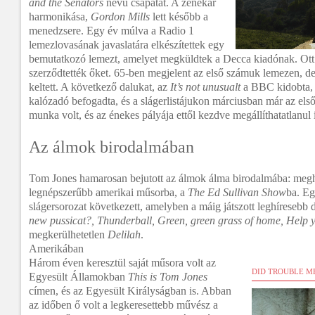
and the Senators
nevű csapatát. A zenekar
harmonikása,
Gordon Mills
lett később a
menedzsere. Egy év múlva a Radio 1
lemezlovasának javaslatára elkészítettek egy
bemutatkozó lemezt, amelyet megküldtek a Decca kiadónak. Ott f
szerződtették őket. 65-ben megjelent az első számuk lemezen, d
keltett. A következő dalukat, az
It’s not unusualt
a BBC kidobta, 
kalózadó befogadta, és a slágerlistájukon márciusban már az első
munka volt, és az énekes pályája ettől kezdve megállíthatatlanul ív
Az álmok birodalmában
Tom Jones hamarosan bejutott az álmok álma birodalmába: megh
legnépszerűbb amerikai műsorba, a
The Ed Sullivan Show
ba. Eg
slágersorozat következett, amelyben a máig játszott leghíresebb da
new pussicat?, Thunderball, Green, green grass of home, Help y
megkerülhetetlen
Delilah
.
Amerikában
Három éven keresztül saját műsora volt az
DID TROUBLE M
Egyesült Államokban
This is Tom Jones
címen, és az Egyesült Királyságban is. Abban
az időben ő volt a legkeresettebb művész a