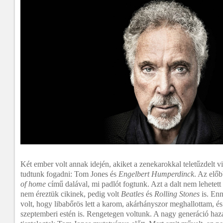
Két ember volt annak idején, akiket a zenekarokkal teletűzdelt v
tudtunk fogadni: Tom Jones és
Engelbert Humperdinck
. Az előb
of home
című dalával, mi padlót fogtunk. Azt a dalt nem lehetett
nem éreztük cikinek, pedig volt
Beatles
és
Rolling Stones
is. Enn
volt, hogy libabőrös lett a karom, akárhányszor meghallottam, és
szeptemberi estén is. Rengetegen voltunk. A nagy generáció haz