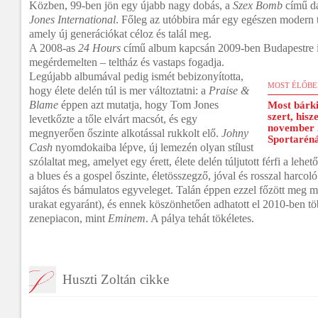
Közben, 99-ben jön egy újabb nagy dobás, a
Szex Bomb
című da
Jones International
. Főleg az utóbbira már egy egészen modern 
amely új generációkat céloz és talál meg.
A 2008-as
24 Hours
című album kapcsán 2009-ben Budapestre is 
megérdemelten – teltház és vastaps fogadja.
Legújabb albumával pedig ismét bebizonyította,
MOST ÉLŐBE
hogy élete delén túl is mer változtatni: a
Praise &
Blame
éppen azt mutatja, hogy Tom Jones
Most bárki
szert, his
levetkőzte a tőle elvárt macsót, és egy
november 
megnyerően őszinte alkotással rukkolt elő.
Johny
Sportaréná
Cash
nyomdokaiba lépve, új lemezén olyan stílust
szólaltat meg, amelyet egy érett, élete delén túljutott férfi a lehe
a blues és a gospel őszinte, életösszegző, jóval és rosszal harcol
sajátos és bámulatos egyveleget. Talán éppen ezzel főzött meg m
urakat egyaránt), és ennek köszönhetően adhatott el 2010-ben tö
zenepiacon, mint
Eminem
. A pálya tehát tökéletes.
Huszti Zoltán cikke