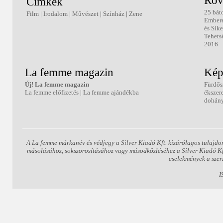
Rov
Címkék
25 bát
Film
|
Irodalom
|
Művészet
|
Színház
|
Zene
Ember
és Sike
Tehets
2016
La femme magazin
Kép
Új! La femme magazin
Fürdős
La femme előfizetés
|
La femme ajándékba
ékszer
dohány
A La femme márkanév és védjegy a Silver Kiadó Kft. kizárólagos tulajdo
másolásához, sokszorosításához vagy másodközléséhez a Silver Kiadó Kft.
cselekmények a szer
I