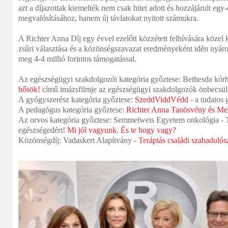
azt a díjazottak kiemelték nem csak hitet adott és hozzájárult egy
megvalósításához, hanem új távlatokat nyitott számukra.
A Richter Anna Díj egy évvel ezelőtt közzétett felhívásár
a közel 
zsűri választása és a közönségszavazat eredményeként idén nyáron
meg 4-4 millió forintos tám
ogatással.
Az egészségügyi szakdolgozói kategória győztese: Bethesda kór
hősök!
című imázsfilmje az egészségügyi szakdolgozók önbecsül
A gyógyszerész kategória győztese:
SzeddViddVédd
- a tudatos 
A pedagógus kategória győ
ztese:
Richter Anna Tanösvény és Mez
Az orvos kategória győztese:
Semmelweis Egyetem onkológia -
T
egészségedért!
Mi jól vagyunk. És te hogy vagy?
Közönségdíj: Vadaskert Alapítvány -
Terápiás családi szabaduló