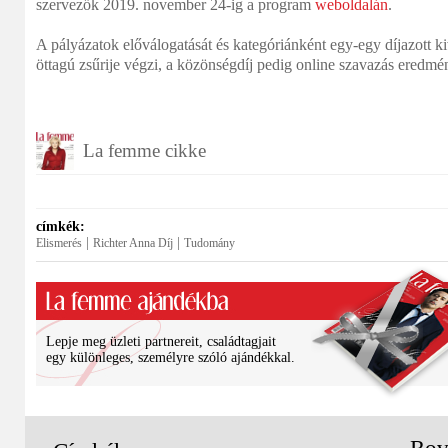
szervezők 2019. november 24-ig a program
weboldalán
.
A pályázatok előválogatását és kategóriánként egy-egy díjazott ki
öttagú zsűrije végzi, a közönségdíj pedig online szavazás eredmé
La femme cikke
címkék:
|
|
Elismerés
Richter Anna Díj
Tudomány
Lepje meg üzleti partnereit, családtagjait
egy különleges, személyre szóló ajándékkal.