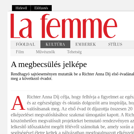
Hírlevél
Előfizetés
Film
Művésznők
Tehetség
A megbecsülés jelképe
Rendhagyó sajtóeseményen mutatták be a Richter Anna Díj első évadának n
meg a következő évadot.
A
Richter Anna Díj célja, hogy felhívja a figyelmet az egé
és az egészségügy és oktatás dolgozóit arra inspirálja, ho
valósítsanak meg. A
z első évad öt díjazottja összesen 20 
elképzelései megvalósításához szakmai támogatást kapott. A Ric
köszönhetően megvalósult projekteket bemutató rendezvényen az
lelkesítő időszakként megélt félévről számoltak be, amely során 
segítségével életre keltek a pályázatban megfogalmazott elképzel