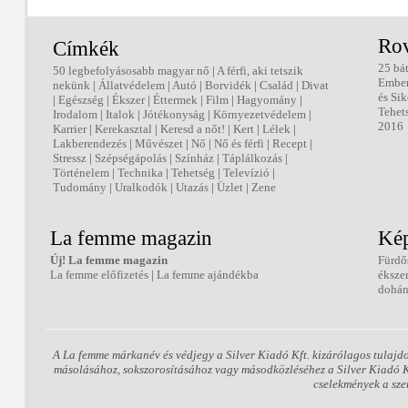
Ro
Címkék
25 bá
50 legbefolyásosabb magyar nő
|
A férfi, aki tetszik
Embe
nekünk
|
Állatvédelem
|
Autó
|
Borvidék
|
Család
|
Divat
és Sik
|
Egészség
|
Ékszer
|
Éttermek
|
Film
|
Hagyomány
|
Tehet
Irodalom
|
Italok
|
Jótékonyság
|
Környezetvédelem
|
2016
Karrier
|
Kerekasztal
|
Keresd a nőt!
|
Kert
|
Lélek
|
Lakberendezés
|
Művészet
|
Nő
|
Nő és férfi
|
Recept
|
Stressz
|
Szépségápolás
|
Színház
|
Táplálkozás
|
Történelem
|
Technika
|
Tehetség
|
Televízió
|
Tudomány
|
Uralkodók
|
Utazás
|
Üzlet
|
Zene
La femme magazin
Kép
Új! La femme magazin
Fürdő
La femme előfizetés
|
La femme ajándékba
éksze
dohán
A La femme márkanév és védjegy a Silver Kiadó Kft. kizárólagos tulajd
másolásához, sokszorosításához vagy másodközléséhez a Silver Kiadó Kft
cselekmények a sze