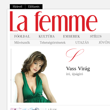
Hírlevél
Előfizetés
Művésznők
Tehetségtörténetek
UTAZÁS
JÖVŐNK
Vass Virág
író, újságíró
LÉLEK