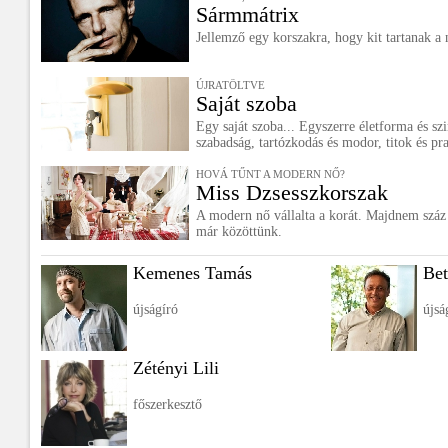
Sármmátrix
Jellemző egy korszakra, hogy kit tartanak a
ÚJRATÖLTVE
Saját szoba
Egy saját szoba... Egyszerre életforma és s
szabadság, tartózkodás és modor, titok és pr
HOVÁ TŰNT A MODERN NŐ?
Miss Dzsesszkorszak
A modern nő vállalta a korát. Majdnem száz é
már közöttünk.
Kemenes Tamás
Bet
újságíró
újsá
Zétényi Lili
főszerkesztő