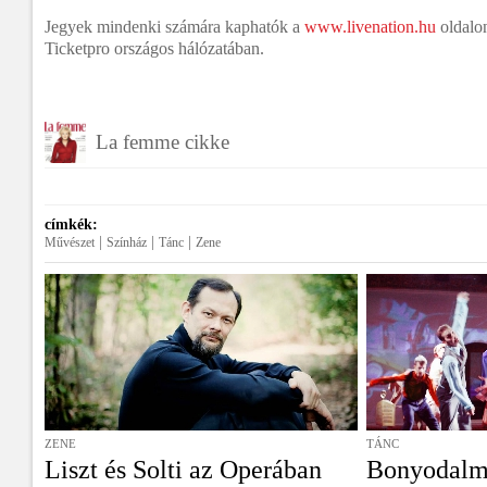
Jegyek mindenki számára kaphatók a
www.livenation.hu
oldalon
Ticketpro országos hálózatában.
La femme cikke
címkék:
|
|
|
Művészet
Színház
Tánc
Zene
ZENE
TÁNC
Liszt és Solti az Operában
Bonyodalm