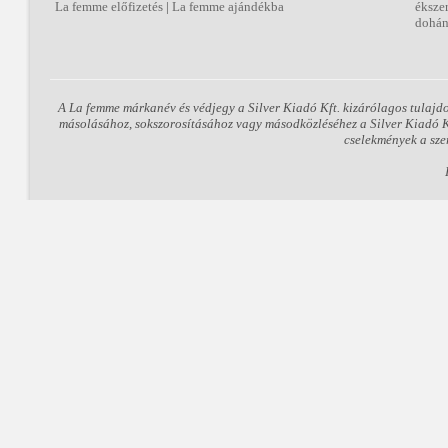
La femme előfizetés
|
La femme ajándékba
éksze
dohán
A La femme márkanév és védjegy a Silver Kiadó Kft. kizárólagos tulajd
másolásához, sokszorosításához vagy másodközléséhez a Silver Kiadó Kft
cselekmények a sze