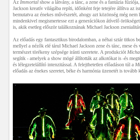
Az
Immortal
show a látvány, a tánc, a zene és a fantázia fúziój
Jackson kreatív világába repíti, időnként feje tetejére állítva az
bemutatva az énekes művészetét, ahogy azt közönség még nem lá
mindenkivel megismertesse ezt a generációkon átívelő örökséget
is, akik esetleg először találkoznának Michael Jackson zsenialitá
Az előadás egy fantasztikus birodalomban, a néhai sztár titkos be
mellyel a nézők elé tárul Michael Jackson zene és tánc, mese és 
természet törékeny szépsége iránti szeretete. A produkciót
Micha
segítik - amelyek a show mögé állították az alkotókat is -és megt
és lélegzetelállító intenzitással. A felejthetetlen előadáson túl a
Mi
előadás az énekes szeretet, béke és harmónia üzenetét is tovább k