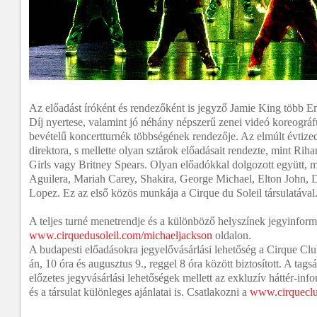
Az előadást íróként és rendezőként is jegyző Jamie King töb
Díj nyertese, valamint jó néhány népszerű zenei videó koreográ
bevételű koncertturnék többségének rendezője. Az elmúlt évtiz
direktora, s mellette olyan sztárok előadásait rendezte, mint Rih
Girls vagy Britney Spears. Olyan előadókkal dolgozott együtt, m
Aguilera, Mariah Carey, Shakira, George Michael, Elton John, 
Lopez. Ez az első közös munkája a Cirque du Soleil társulatával
A teljes turné menetrendje és a különböző helyszínek jegyinform
www.cirquedusoleil.com/michaeljackson
oldalon.
A budapesti előadásokra jegyelővásárlási lehetőség a Cirque Clu
án, 10 óra és augusztus 9., reggel 8 óra között biztosított. A tag
előzetes jegyvásárlási lehetőségek mellett az exkluzív háttér-in
és a társulat különleges ajánlatai is. Csatlakozni a
www.cirquecl