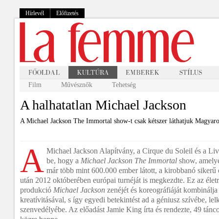
Hírlevél
Előfizetés
Film
Művésznők
Tehetség
A halhatatlan Michael Jackson
A Michael Jackson The Immortal show-t csak kétszer láthatjuk Magyaror
A
Michael Jackson Alapítvány, a Cirque du Soleil és a Liv
be, hogy a
Michael Jackson The Immortal
show, amelyet
már több mint 600.000 ember látott, a kirobbanó sikerű
után 2012 októberében európai turnéját is megkezdte. Ez az élet
produkció
Michael Jackson
zenéjét és koreográfiáját kombinálja
kreatívitásával, s így egyedi betekintést ad a géniusz szívébe, lel
szenvedélyébe. Az előadást Jamie King írta és rendezte, 49 tánco