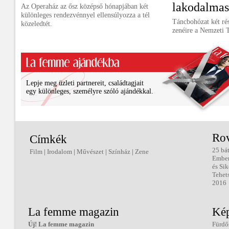
lakodalmas
Az Operaház az ősz középső hónapjában két
különleges rendezvénnyel ellensúlyozza a tél
Táncbohózat két ré
közeledtét.
zenéire a Nemzeti 
Lepje meg üzleti partnereit, családtagjait
egy különleges, személyre szóló ajándékkal.
Ro
Címkék
25 bá
Film
|
Irodalom
|
Művészet
|
Színház
|
Zene
Embe
és Sik
Tehet
2016
La femme magazin
Kép
Új! La femme magazin
Fürdő