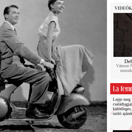
Deb
Vámosi-Na
muzsik
Lepje meg ü
családtagja
különleges,
szóló ajánd