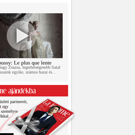
ussy: Le plus que lente
gy Zsuzsa, legtehetségesebb fiatal
usaink egyike, számos hazai és...
zleti partnereit,
it egy
 személyre
ékkal.