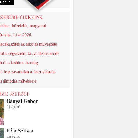
abban, közelebb, magyarul
ravitz: Live 2026
ádékészítés az alkotás művészete
eális cégvezető, ki az ideális utód?
ótól a fashion brandig
el lesz zavartalan a fesztiválozás
os álmodás művészete
Bányai Gábor
újságíró
Póta Szilvia
újságíró