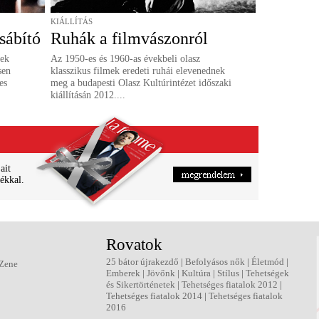
KIÁLLÍTÁS
sábító
Ruhák a filmvászonról
vek
Az 1950-es és 1960-as évekbeli olasz
sen
klasszikus filmek eredeti ruhái elevenednek
es
meg a budapesti Olasz Kultúrintézet időszaki
kiállításán 2012....
ait
ékkal.
Rovatok
25 bátor újrakezdő
|
Befolyásos nők
|
Életmód
|
Zene
Emberek
|
Jövőnk
|
Kultúra
|
Stílus
|
Tehetségek
és Sikertörténetek
|
Tehetséges fiatalok 2012
|
Tehetséges fiatalok 2014
|
Tehetséges fiatalok
2016