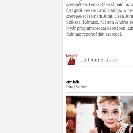
szerepében Tenki Réka látható, az 
újságírót Fekete Ernő alakítja. A to
szerepeket Hernádi Judit, Cseh Judi
Szikszai Rémusz, Márton András és 
Nyár programsorozat keretében látha
Színház repertoárján szerepel.
La femme cikke
címkék:
|
Film
Színház