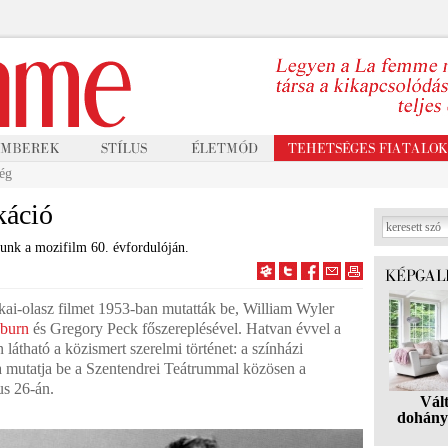
ég
káció
tunk a mozifilm 60. évfordulóján.
ai-olasz filmet 1953-ban mutatták be, William Wyler
burn
és Gregory Peck főszereplésével. Hatvan évvel a
 látható a közismert szerelmi történet: a színházi
da mutatja be a Szentendrei Teátrummal közösen a
us 26-án.
Vál
dohány