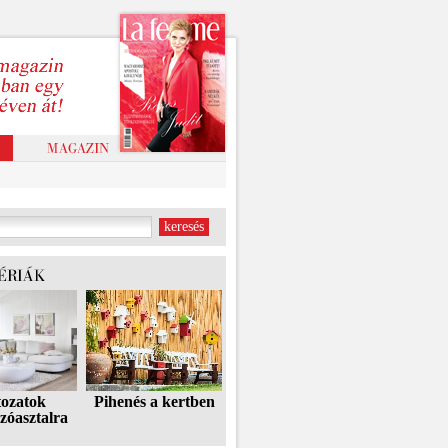
tozatok
Pihenés a kertben
zóasztalra