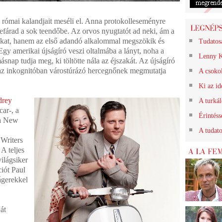
 római kalandjait meséli el. Anna protokolleseményre
lefárad a sok teendőbe. Az orvos nyugtatót ad neki, ám a
akat, hanem az első adandó alkalommal megszökik és
Tudatos
Egy amerikai újságíró veszi oltalmába a lányt, noha a
Lenny K
ásnap tudja meg, ki töltötte nála az éjszakát. Az újságíró
s az inkognitóban várostúrázó hercegnőnek megmutatja
A csokol
Ki az id
rey
A turkál
car-, a
Érintéss
 a New
A tudat
 Writers
A teljes
ilágsiker
ciót Paul
ágerekkel
át