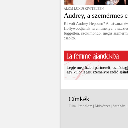
ÁLOM LUXUSKIVITELBEN
Audrey, a szemérmes c
Ki volt Audrey Hepburn? A hatvanas é
Hollywoodjának teremtménye: a szűzie
független, szókimondó, mégis szemérm
csábító.
Lepje meg üzleti partnereit, családtagj
egy különleges, személyre szóló ajánd
Címkék
Film
|
Irodalom
|
Művészet
|
Színház
|