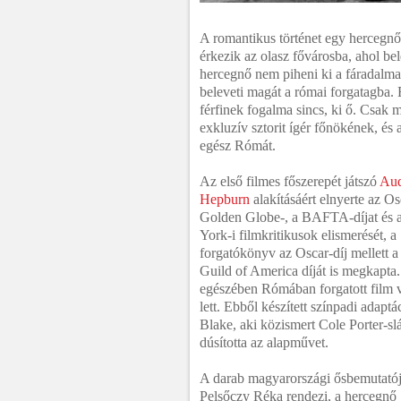
A romantikus történet egy hercegnő
érkezik az olasz fővárosba, ahol be
hercegnő nem piheni ki a fáradalm
beleveti magát a római forgatagba. 
férfinek fogalma sincs, ki ő. Csak m
exkluzív sztorit ígér főnökének, é
egész Rómát.
Az első filmes főszerepét játszó
Aud
Hepburn
alakításáért elnyerte az Os
Golden Globe-, a BAFTA-díjat és
York-i filmkritikusok elismerését, a
forgatókönyv az Oscar-díj mellett a
Guild of America díját is megkapta. 
egészében Rómában forgatott film v
lett. Ebből készített színpadi adaptá
Blake, aki közismert Cole Porter-sl
dúsította az alapművet.
A darab magyarországi ősbemutatój
Pelsőczy Réka rendezi, a hercegnő