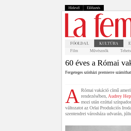
Hírlevél
Előfizetés
Film
Művésznők
Tehets
60 éves a Római va
Fergeteges színházi premierre számítha
A
Római vakáció című amerik
rendezésében,
Audrey Hep
mozi után ezúttal színpadon
változatot az Orlai Produkciós Iro
szentendrei városháza udvarán, júli