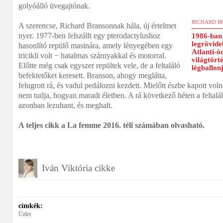
golyóálló üvegajtónak.
RICHARD B
A szerencse, Richard Bransonnak hála, új értelmet
nyer. 1977-ben felszállt egy pterodactylushoz
1986-ban 
legrövideb
hasonlító repülő masinára, amely lényegében egy
Atlanti-ó
tricikli volt − hatalmas szárnyakkal és motorral.
világtört
Előtte még csak egyszer repültek vele, de a feltaláló
légballon
befektetőket keresett. Branson, ahogy meglátta,
felugrott rá, és vadul pedálozni kezdett. Mielőtt észbe kapott vo
nem tudja, hogyan maradt életben. A rá következő héten a feltaláló,
azonban lezuhant, és meghalt.
A teljes cikk a La femme 2016. téli számában olvasható.
Iván Viktória cikke
címkék:
Üzlet