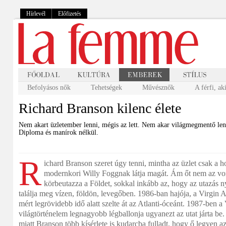
Hírlevél
Előfizetés
Befolyásos nők
Tehetségek
Művésznők
A férfi, ak
Richard Branson kilenc élete
Nem akart üzletember lenni, mégis az lett. Nem akar világmegmentő lenn
Diploma és manírok nélkül.
R
ichard Branson szeret úgy tenni, mintha az üzlet csak a h
modernkori Willy Foggnak látja magát. Ám őt nem az von
körbeutazza a Földet, sokkal inkább az, hogy az utazás 
találja meg vízen, földön, levegőben. 1986-ban hajója, a Virgin A
mért legrövidebb idő alatt szelte át az Atlanti-óceánt. 1987-ben a 
világtörténelem legnagyobb légballonja ugyanezt az utat járta be.
miatt Branson több kísérlete is kudarcba fulladt, hogy ő legyen az