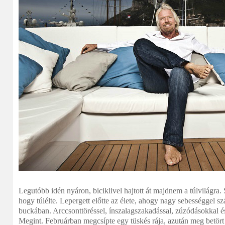
Legutóbb idén nyáron, biciklivel hajtott át majdnem a túlvilágra. 
hogy túlélte. Lepergett előtte az élete, ahogy nagy sebességgel s
buckában. Arccsonttöréssel, ínszalagszakadással, zúzódásokkal é
Megint. Februárban megcsípte egy tüskés rája, azután meg betört