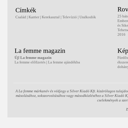
Rov
Címkék
25 bát
Család
|
Karrier
|
Kerekasztal
|
Televízió
|
Uralkodók
Ember
és Sik
Tehets
2016
La femme magazin
Kép
Új! La femme magazin
Fürdős
La femme előfizetés
|
La femme ajándékba
ékszer
dohány
A La femme márkanév és védjegy a Silver Kiadó Kft. kizárólagos tulajdo
másolásához, sokszorosításához vagy másodközléséhez a Silver Kiadó Kft.
cselekmények a szer
I