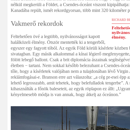
nélkül megkerüli a Földet, a Csendes-óceánt viszont kipipálhatja
Kanadába repült, ismét rekordgyorsan, több mint 320 kilométer p
RICHARD B
Vakmerő rekordok
Feltehető
nyilvános
Feltehetően övé a legtöbb, nyilvánosságot kapott
élmény.
halálközeli élmény. Ötször mentették ki a tengerből,
egyszer egy fagyott tóból. Az egyik Föld körüli kísérlete közben b
sivatagban. Egy másik alkalommal a kínai légierő megfenyegette,
fölött lebegő ballont. Csak a brit diplomácia ászainak segítségéve
életben − tartani. Nem sokkal később belezuhant a Csendes-óce
tőle, hogy a kísérletek valójában nem a tulajdonában lévő Virgin A
reklámfogásai-e. Branson erre azt válaszolta: „a cég pr-esei épp 
lehető legrosszabb, amit tehetek, hogy belefulladok tengerbe”. A
kihasználták a főnök baleseteit, az egyik röplapon ez állt: „Ugya
kényelmesebb módja is van annak, hogy átkelj az óceánon.”