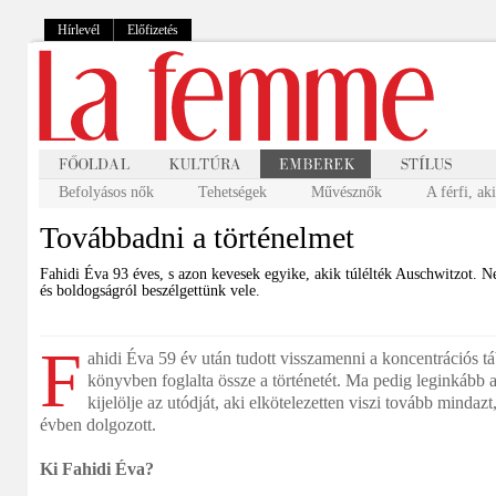
Hírlevél
Előfizetés
Befolyásos nők
Tehetségek
Művésznők
A férfi, ak
Továbbadni a történelmet
Fahidi Éva 93 éves, s azon kevesek egyike, akik túlélték Auschwitzot. 
és boldogságról beszélgettünk vele.
F
ahidi Éva
59 év után tudott visszamenni a koncentrációs tá
könyvben foglalta össze a történetét. Ma pedig leginkább 
kijelölje az utódját, aki elkötelezetten viszi tovább mindaz
évben dolgozott.
Ki Fahidi Éva?