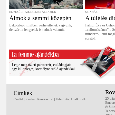
EGYESÜLT SZERELMES ÁLLAMOK
SZÍNHÁZ
Álmok a semmi közepén
A túlélés di
Lakótelepi nihilben verhetetlenek vagyunk,
Fahidi Éva és Cuho
de azért a lengyelek is tudnak valamit.
„vallomástánca” a S
mindarról, ami megkü
sorstól.
Lepje meg üzleti partnereit, családtagjait
egy különleges, személyre szóló ajándékkal.
Rov
Címkék
25 bát
Család
|
Karrier
|
Kerekasztal
|
Televízió
|
Uralkodók
Ember
és Sike
Tehets
2016