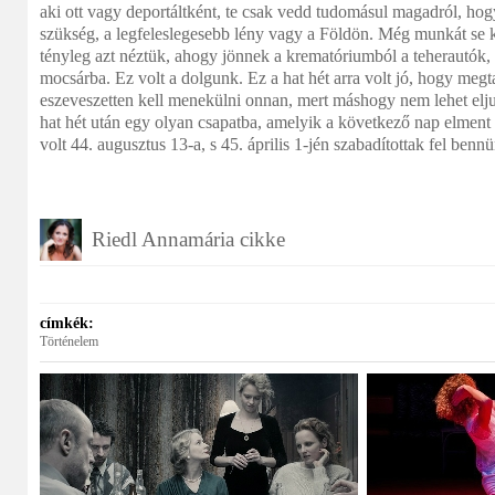
aki ott vagy deportáltként, te csak vedd tudomásul magadról, hog
szükség, a legfeleslegesebb lény vagy a Földön. Még munkát se k
tényleg azt néztük, ahogy jönnek a krematóriumból a teherautók, 
mocsárba. Ez volt a dolgunk. Ez a hat hét arra volt jó, hogy megt
eszeveszetten kell menekülni onnan, mert máshogy nem lehet eljut
hat hét után egy olyan csapatba, amelyik a következő nap elmen
volt 44. augusztus 13-a, s 45. április 1-jén szabadítottak fel bennü
Riedl Annamária cikke
címkék:
Történelem