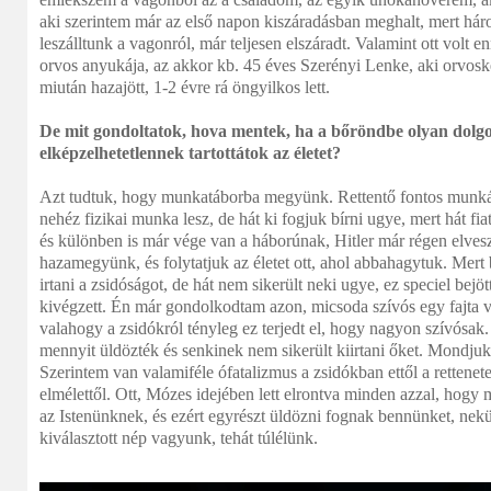
aki szerintem már az első napon kiszáradásban meghalt, mert há
leszálltunk a vagonról, már teljesen elszáradt. Valamint ott vol
orvos anyukája, az akkor kb. 45 éves Szerényi Lenke, aki orvoské
miután hazajött, 1-2 évre rá öngyilkos lett.
De mit gondoltatok, hova mentek, ha a bőröndbe olyan dolgo
elképzelhetetlennek tartottátok az életet?
Azt tudtuk, hogy munkatáborba megyünk. Rettentő fontos munká
nehéz fizikai munka lesz, de hát ki fogjuk bírni ugye, mert hát f
és különben is már vége van a háborúnak, Hitler már régen elvesz
hazamegyünk, és folytatjuk az életet ott, ahol abbahagytuk. Mert bá
irtani a zsidóságot, de hát nem sikerült neki ugye, ez speciel bejö
kivégzett. Én már gondolkodtam azon, micsoda szívós egy fajta 
valahogy a zsidókról tényleg ez terjedt el, hogy nagyon szívósak.
mennyit üldözték és senkinek nem sikerült kiirtani őket. Mondjuk
Szerintem van valamiféle ófatalizmus a zsidókban ettől a rettenet
elmélettől. Ott, Mózes idejében lett elrontva minden azzal, hogy 
az Istenünknek, és ezért egyrészt üldözni fognak bennünket, nekü
kiválasztott nép vagyunk, tehát túlélünk.