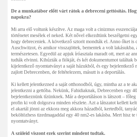
De a munkatábor előtt várt rátok a debreceni gettósítás. Hog
napokra?
Mi arra elő voltunk készítve. Az maga volt a cinizmus esszenciája.
történetet mesélek el neked. Két nővel elkezdtünk beszélgetni egy
hogy debreceniek. A következő sztorit mondták el. Anno őket is de
Auschwitzot, és amikor visszajöttek, bementek a volt lakásukba, a
természetesen. Egyedül az apjuk íróasztala maradt ott, mert az a
tudták elvinni. Kihúzták a fiókját, és két dokumentumot találtak 
kijelentkező nyomtatványt a saját házukból, és egy bejelentkező 
zajlott Debrecenben, de feltételezem, másutt is a deportálás.
Ki kellett jelentkezned a saját otthonodból, úgy, mintha az a te aka
jelentkezni a gettóba. Nekünk, Fahidiaknak, Debrecenben egy 40
bejelentkeznünk tízünknek. Már a deportáláson is látszott – főleg
profin ki volt dolgozva minden részlete. Azt a látszatot kellett ke
el akartál jönni az ekkora meg akkora házadból, kertedből, tanyá
beköltözhess tizedmagaddal egy 40 nm2-es lakásba. Mert hisz te t
nyomtatványt.
A szüleid viszont ezek szerint mindent tudtak.