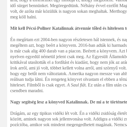
idő sürget bennünket. Megöregedtünk. Néhány évvel ezelőtt Ma
volt, de azóta már közülük is nagyon sokan meghaltak. Merthogy
meg köll halni.
Mit kell Pécsi-Pollner Katalinnak átvennie tőled és hitelesen
Én megírtam ezt 2004-ben nagyon részletesen hál istennek, és n
megéltem azt, hogy beért a könyvem. 2016-ban adták ki harmad
is már csak alig 400 darab van a piacon. Beérett a könyvem. Az
nyelven egyedül németül jelent csak meg. Az Egyesült Államokb
kritikával utasították el a fordítást és kiadást, hogy nem jók az a
írok arról, ami jó volt, többet kellett volna arról, ami szörnyű vo
hogy egy betűt nem változtatok. Amerika nagyon messze van ahho
reálisan tudja látni. Én rengeteg könyvet olvastam el ebben a tém
hiteleset. Filmből is csak egyet.
A Saul fiá
t. Ez után a film után cs
csendben maradni.
Nagy segítség lesz a könyved Katalinnak. De mi a te történet
Drágám, az egy tipikus vidéki lét volt. Én a vidéki zsidóság élet
között, aminek nagyon sok jellemvonása volt. Addigra a vidéki zs
pozícióba, amikor sok mindent megengedhetett magának. Nemcsa