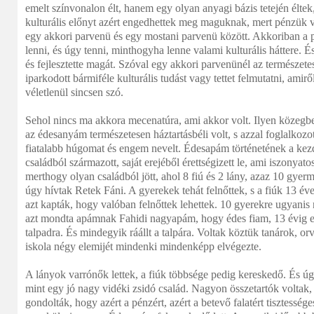
emelt színvonalon élt, hanem egy olyan anyagi bázis tetején élt
kulturális előnyt azért engedhettek meg maguknak, mert pénzük vo
egy akkori parvenü és egy mostani parvenü között. Akkoriban a 
lenni, és úgy tenni, minthogyha lenne valami kulturális háttere. É
és fejlesztette magát. Szóval egy akkori parvenünél az természet
iparkodott bármiféle kulturális tudást vagy tettet felmutatni, ami
véletlenül sincsen szó.
Sehol nincs ma akkora mecenatúra, ami akkor volt. Ilyen közegbe
az édesanyám természetesen háztartásbéli volt, s azzal foglalkozo
fiatalabb húgomat és engem nevelt. Édesapám történetének a kez
családból származott, saját erejéből érettségizett le, ami iszonyat
merthogy olyan családból jött, ahol 8 fiú és 2 lány, azaz 10 gyerm
úgy hívtak Retek Fáni. A gyerekek tehát felnőttek, s a fiúk 13 é
azt kapták, hogy valóban felnőttek lehettek. 10 gyerekre ugyanis 
azt mondta apámnak Fahidi nagyapám, hogy édes fiam, 13 évig ete
talpadra. És mindegyik ráállt a talpára. Voltak köztük tanárok, orv
iskola négy elemijét mindenki mindenképp elvégezte.
A lányok varrónők lettek, a fiúk többsége pedig kereskedő. És ú
mint egy jó nagy vidéki zsidó család. Nagyon összetartók voltak,
gondolták, hogy azért a pénzért, azért a betevő falatért tisztesség