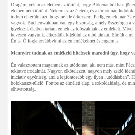
Drágám, velem az életben az történt, hogy Birkenauból hazajöt
életben nem történt. Nekem ez az életem, és akárhonnan indulo
tudom elkerülni azt, hogy ne ide érkezzem. Pedig ennek már 72 é
vagyok. Buchenwaldban van egy bizottság, amely összefogja a vil
igyekszik életben tartani ennek az időszaknak az emlékeit. Miv
kevesen vagyunk, elkezdtük kijelölni az utódjainkat. Elmúlt a mi
Én is. Ő fogja továbbvinni az én emlékeimet és engem is.
Mennyire tudnak az emlékeid hitelesek maradni úgy, hogy va
Én választottam magamnak az utódomat, aki nem más, mint Pécsi-
tekintve irodalmár. Nagyon elkötelezett, nagyon mély zsidó ident
iniciatív egyéniség, ami a legfontosabb egy ilyen „utódlásban”.
holokauszt-túlélő. Fontos az elméleti alap, a sokoldalúság, de min
elhivatottság.