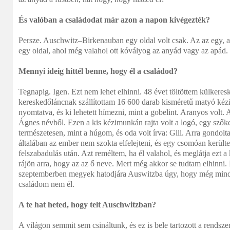
És valóban a családodat már azon a napon kivégezték?
Persze. Auschwitz–Birkenauban egy oldal volt csak. Az az egy, a
egy oldal, ahol még valahol ott kóvályog az anyád vagy az apád
Mennyi ideig hittél benne, hogy él a családod?
Tegnapig. Igen. Ezt nem lehet elhinni. 48 évet töltöttem külkere
kereskedőláncnak szállítottam 16 600 darab kisméretű matyó kéz
nyomtatva, és ki lehetett hímezni, mint a gobelint. Aranyos volt.
Ágnes névből. Ezen a kis kézimunkán rajta volt a logó, egy szőke 
természetesen, mint a húgom, és oda volt írva: Gili. Arra gondol
általában az ember nem szokta elfelejteni, és egy csomóan kerül
felszabadulás után. Azt reméltem, ha él valahol, és meglátja ezt a
rájön arra, hogy az az ő neve. Mert még akkor se tudtam elhinni.
szeptemberben megyek hatodjára Auswitzba úgy, hogy még mind
családom nem él.
A te hat heted, hogy telt Auschwitzban?
A világon semmit sem csináltunk, és ez is bele tartozott a rendsze