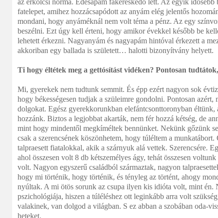
az erkölcsi norma. Édesapám fakereskedő lett. Az egyik idősebb b
fatelepet, amihez hozzácsapódott az anyám elég jelentős hozomá
mondani, hogy anyáméknál nem volt téma a pénz. Az egy színvona
beszélni. Ezt úgy kell érteni, hogy amikor évekkel később be kell
lehetett érkezni. Nagyanyám és nagyapám hintóval érkezett a mez
akkoriban egy ballada is született… halotti bizonyítvány helyett.
Ti hogy éltétek meg a gettósítást vidéken? Pontosan tudtátok,
Mi, gyerekek nem tudtunk semmit. És épp ezért nagyon sok évtiz
hogy békességesen tudjak a szüleimre gondolni. Pontosan azért, m
dolgokat. Egész gyerekkorunkban elefántcsonttoronyban éltünk, 
hozzánk. Biztos a legjobbat akarták, nem fér hozzá kétség, de an
mint hogy mindentől megkíméltek bennünket. Nekünk gőzünk se vo
csak a szerencsének köszönhetem, hogy túléltem a munkatábort. 
talpraesett fiatalokkal, akik a szárnyuk alá vettek. Szerencsére. 
ahol összesen volt 8 db kétszemélyes ágy, tehát összesen voltunk 
volt. Nagyon egyszerű családból származtak, nagyon talpraesettek
hogy mi történik, hogy történik, és tényleg az történt, ahogy mo
nyúltak. A mi ötös sorunk az csupa ilyen kis idióta volt, mint é
pszichológiája, hiszen a túléléshez ott leginkább arra volt szüksé
valakinek, van dolgod a világban. S ez abban a szobában oda-vissz
heteket.