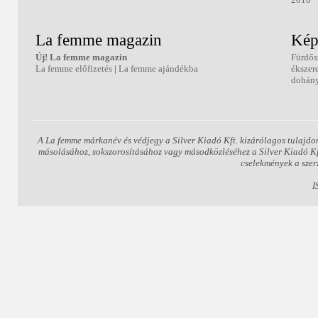
La femme magazin
Kép
Új! La femme magazin
Fürdős
La femme előfizetés
|
La femme ajándékba
ékszer
dohány
A La femme márkanév és védjegy a Silver Kiadó Kft. kizárólagos tulajdo
másolásához, sokszorosításához vagy másodközléséhez a Silver Kiadó Kft.
cselekmények a szer
I