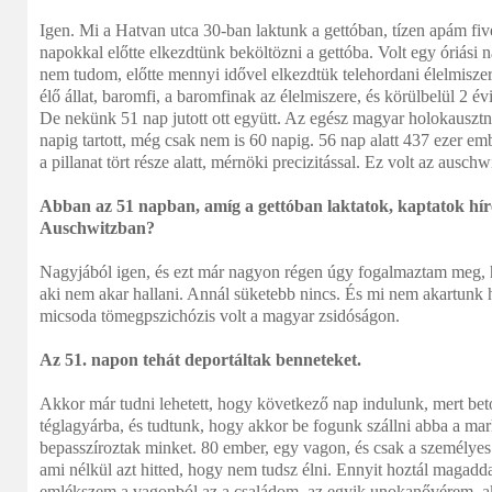
Igen. Mi a Hatvan utca 30-ban laktunk a gettóban, tízen apám fiv
napokkal előtte elkezdtünk beköltözni a gettóba. Volt egy óriási na
nem tudom, előtte mennyi idővel elkezdtük telehordani élelmiszer
élő állat, baromfi, a baromfinak az élelmiszere, és körülbelül 2
De nekünk 51 nap jutott ott együtt. Az egész magyar holokausztn
napig tartott, még csak nem is 60 napig. 56 nap alatt 437 ezer em
a pillanat tört része alatt, mérnöki precizitással. Ez volt az auschw
Abban az 51 napban, amíg a gettóban laktatok, kaptatok hír
Auschwitzban?
Nagyjából igen, és ezt már nagyon régen úgy fogalmaztam meg, 
aki nem akar hallani. Annál süketebb nincs. És mi nem akartunk h
micsoda tömegpszichózis volt a magyar zsidóságon.
Az 51. napon tehát deportáltak benneteket.
Akkor már tudni lehetett, hogy következő nap indulunk, mert be
téglagyárba, és tudtunk, hogy akkor be fogunk szállni abba a m
bepasszíroztak minket. 80 ember, egy vagon, és csak a személye
ami nélkül azt hitted, hogy nem tudsz élni. Ennyit hoztál magadda
emlékszem a vagonból az a családom, az egyik unokanővérem, akin