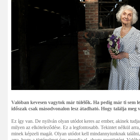
Valóban kevesen vagytok már túlélők. Ha pedig már ti sem les
időszak csak másodvonalon lesz átadható. Hogy találja meg v
Ez így van. De nyilván olyan utódot keres az ember, akinek tudja
milyen az elköteleződése. Ez a legfontosabb. Tekintet nélkül arra,
minek képzeli magát. Olyan utódot kell mindannyiunknak találni
arra, hogy a történelmet úgy mondja el, ahogy megtörtént. Valób