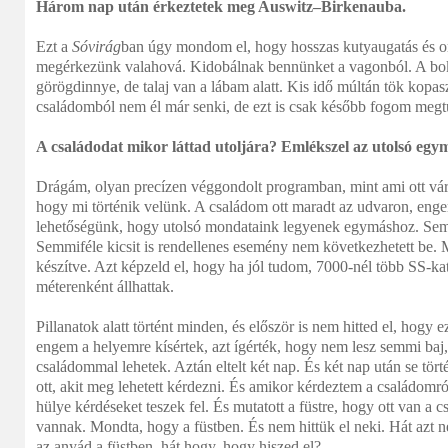
Három nap után érkeztetek meg Auswitz–Birkenauba.
Ezt a
Sóvirág
ban úgy mondom el, hogy hosszas kutyaugatás és or
megérkezünk valahová. Kidobálnak bennünket a vagonból. A bo
görögdinnye, de talaj van a lábam alatt. Kis idő múltán tök kopa
családomból nem él már senki, de ezt is csak később fogom megt
A családodat mikor láttad utoljára? Emlékszel az utolsó egy
Drágám, olyan precízen véggondolt programban, mint ami ott vár
hogy mi történik velünk. A családom ott maradt az udvaron, enge
lehetőségünk, hogy utolsó mondataink legyenek egymáshoz. Semm
Semmiféle kicsit is rendellenes esemény nem következhetett be. 
készítve. Azt képzeld el, hogy ha jól tudom, 7000-nél több SS-kat
méterenként állhattak.
Pillanatok alatt történt minden, és először is nem hitted el, hogy 
engem a helyemre kísértek, azt ígérték, hogy nem lesz semmi baj
családommal lehetek. Aztán eltelt két nap. És két nap után se tör
ott, akit meg lehetett kérdezni. És amikor kérdeztem a családomró
hülye kérdéseket teszek fel. És mutatott a füstre, hogy ott van a
vannak. Mondta, hogy a füstben. És nem hittük el neki. Hát azt n
az anyád a füstben, hát hogy, hogy hiszed el?