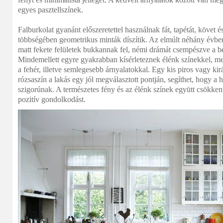
egyes pasztellszínek.
Falburkolat gyanánt előszeretettel használnak fát, tapétát, követ é
többségében geometrikus minták díszítik. Az elmúlt néhány évben 
matt fekete felületek bukkannak fel, némi drámát csempészve a b
Mindemellett egyre gyakrabban kísérleteznek élénk színekkel, 
a fehér, illetve semlegesebb árnyalatokkal. Egy kis piros vagy ki
rózsaszín a lakás egy jól megválasztott pontján, segíthet, hogy a
szigorúnak. A természetes fény és az élénk színek együtt csökkenti
pozitív gondolkodást.