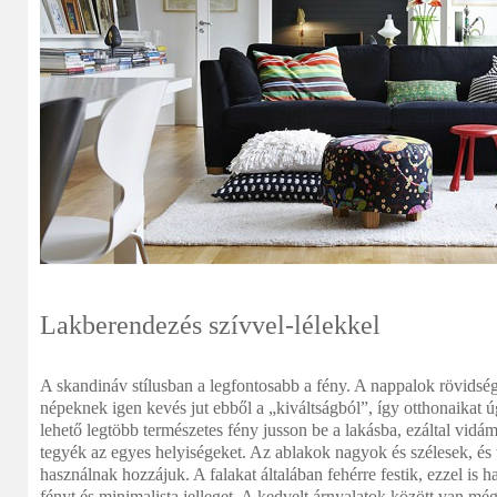
Lakberendezés szívvel-lélekkel
A skandináv stílusban a legfontosabb a fény. A nappalok rövidség
népeknek igen kevés jut ebből a „kiváltságból”, így otthonaikat 
lehető legtöbb természetes fény jusson be a lakásba, ezáltal vid
tegyék az egyes helyiségeket. Az ablakok nagyok és szélesek, és
használnak hozzájuk. A falakat általában fehérre festik, ezzel is 
fényt és minimalista jelleget. A kedvelt árnyalatok között van még