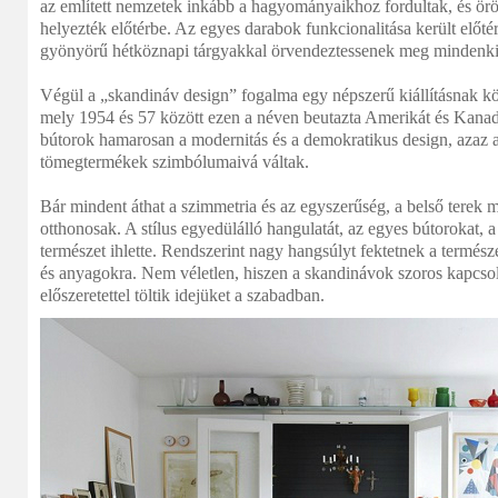
az említett nemzetek inkább a hagyományaikhoz fordultak, és ör
helyezték előtérbe. Az egyes darabok funkcionalitása került előté
gyönyörű hétköznapi tárgyakkal örvendeztessenek meg mindenkit
Végül a „skandináv design” fogalma egy népszerű kiállításnak kö
mely 1954 és 57 között ezen a néven beutazta Amerikát és Kanad
bútorok hamarosan a modernitás és a demokratikus design, azaz a
tömegtermékek szimbólumaivá váltak.
Bár mindent áthat a szimmetria és az egyszerűség, a belső terek
otthonosak. A stílus egyedülálló hangulatát, az egyes bútorokat, 
természet ihlette. Rendszerint nagy hangsúlyt fektetnek a természe
és anyagokra. Nem véletlen, hiszen a skandinávok szoros kapcsola
előszeretettel töltik idejüket a szabadban.