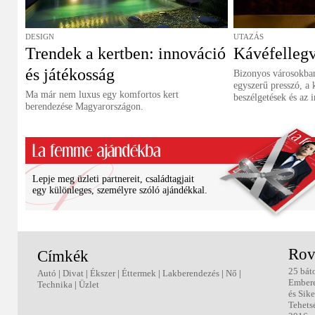
DESIGN
UTAZÁS
Trendek a kertben: innováció
Kávéfellegv
és játékosság
Bizonyos városokban
egyszerű presszó, a 
Ma már nem luxus egy komfortos kert
beszélgetések és az i
berendezése Magyarországon.
Lepje meg üzleti partnereit, családtagjait
egy különleges, személyre szóló ajándékkal.
Rov
Címkék
25 bát
Autó
|
Divat
|
Ékszer
|
Éttermek
|
Lakberendezés
|
Nő
|
Ember
Technika
|
Üzlet
és Sike
Tehets