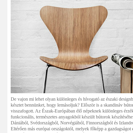
De vajon mi lehet olyan különleges és hívogató az északi design
késztet bennünket, hogy lemásoljuk? Először is a skandináv búto
visszafogott. Az Észak-Európában élő népeknek különleges érzék
funkcionális, természetes anyagokból készült bútorok készítéséh
Dániából, Svédországból, Norvégiából, Finnországból és Izlandról
Eltérően más európai országoktól, melyek főképp a gazdagságot é