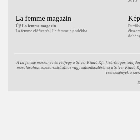
2016
La femme magazin
Kép
Új! La femme magazin
Fürdős
La femme előfizetés
|
La femme ajándékba
ékszer
dohány
A La femme márkanév és védjegy a Silver Kiadó Kft. kizárólagos tulajdo
másolásához, sokszorosításához vagy másodközléséhez a Silver Kiadó Kft.
cselekmények a szer
I