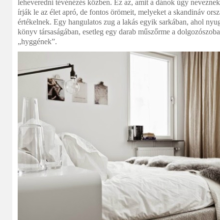
leheveredni tévénézés közben. Ez az, amit a dánok úgy neveznek
írják le az élet apró, de fontos örömeit, melyeket a skandináv or
értékelnek. Egy hangulatos zug a lakás egyik sarkában, ahol nyu
könyv társaságában, esetleg egy darab műszőrme a dolgozószob
„hyggének”.