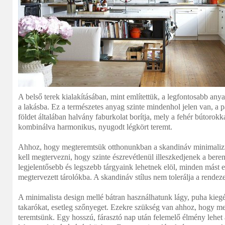
A belső terek kialakításában, mint említettük, a legfontosabb any
a lakásba. Ez a természetes anyag szinte mindenhol jelen van, a 
földet általában halvány faburkolat borítja, mely a fehér bútorokka
kombinálva harmonikus, nyugodt légkört teremt.
Ahhoz, hogy megteremtsük otthonunkban a skandináv minimalizm
kell megtervezni, hogy szinte észrevétlenül illeszkedjenek a bere
legjelentősebb és legszebb tárgyaink lehetnek elöl, minden mást el k
megtervezett tárolókba. A skandináv stílus nem tolerálja a rendez
A minimalista design mellé bátran használhatunk lágy, puha kiegés
takarókat, esetleg szőnyeget. Ezekre szükség van ahhoz, hogy me
teremtsünk. Egy hosszú, fárasztó nap után felemelő élmény lehet