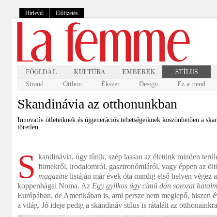
Hírlevél
Előfizetés
Strand
Otthon
Ékszer
Design
Ez a trend
Skandinávia az otthonunkban
Innovatív ötleteiknek és újgenerációs tehetségeiknek köszönhetően a skan
töretlen.
S
kandinávia, úgy tűnik, szép lassan az életünk minden terül
filmekről, irodalomról, gasztronómiáról, vagy éppen az öl
magazine
listáján már évek óta mindig első helyen végez a
koppenhágai Noma. Az
Egy gyilkos ügy
című dán sorozat hatalma
Európában, de Amerikában is, ami persze nem meglepő, hiszen é
a világ. Jó ideje pedig a skandináv stílus is rátalált az otthonainkra