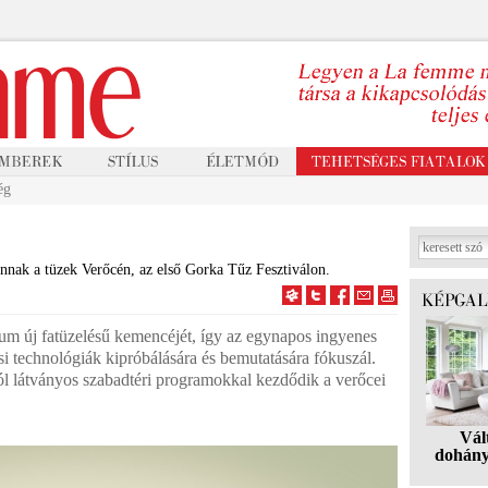
ég
annak a tüzek Verőcén, az első Gorka Tűz Fesztiválon.
um új fatüzelésű kemencéjét, így az egynapos ingyenes
ési technológiák kipróbálására és bemutatására fókuszál.
ól látványos szabadtéri programokkal kezdődik a verőcei
Vál
dohány