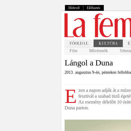
Hírlevél
Előfizetés
Film
Művésznők
Tehets
Lángol a Duna
2013. augusztus 9-én, pénteken fellobb
E
zen a napon adják át a múze
fesztivál a szabad tüzű éget
Az esemény délelőtt 10 órát
Duna parton.