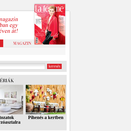
tozatok
Pihenés a kertben
zóasztalra