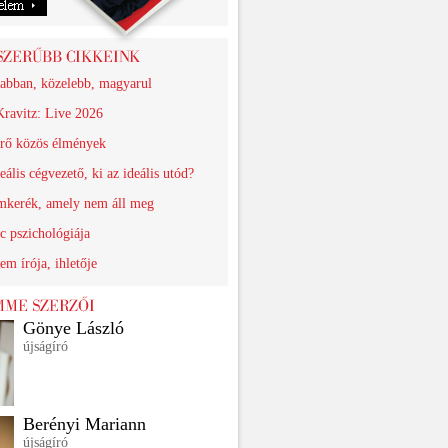
abban, közelebb, magyarul
ravitz: Live 2026
érő közös élmények
eális cégvezető, ki az ideális utód?
kerék, amely nem áll meg
c pszichológiája
em írója, ihletője
Gönye László
újságíró
Berényi Mariann
újságíró