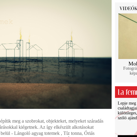
Moh
Fotográ
kép
Lepje meg ü
családtagja
különleges
szóló ajánd
pítik meg a szobrokat, objekteket, melyeket száradás
árásokkal kiégetnek. Az így elkészült alkotásokat
belül - Lángoló agyag totemek , Tíz tonna, Óriás