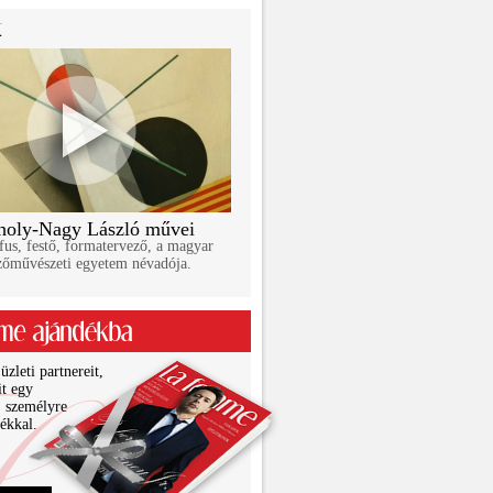
oly-Nagy László művei
fus, festő, formatervező, a magyar
zőművészeti egyetem névadója.
zleti partnereit,
it egy
, személyre
ékkal.