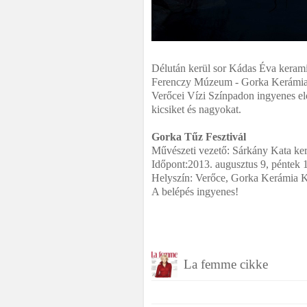
Délután kerül sor Kádas Éva kerami
Ferenczy Múzeum - Gorka Kerámia Ki
Verőcei Vízi Színpadon ingyenes elő
kicsiket és nagyokat.
Gorka Tűz Fesztivál
Művészeti vezető: Sárkány Kata k
Időpont:2013. augusztus 9, péntek 1
Helyszín: Verőce, Gorka Kerámia Ki
A belépés ingyenes!
La femme cikke