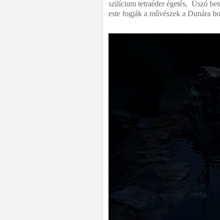
szilícium tetraéder égetés, Úszó b
este fogják a művészek a Dunára boc