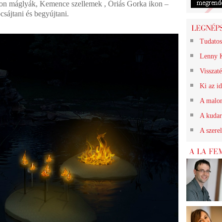
eton máglyák, Kemence szellemek , Óriás Gorka ikon –
sájtani és begyújtani.
Tudatos
Lenny K
Visszat
Ki az id
A malom
A kudar
A szerel