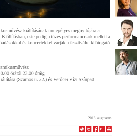
kusművész kiállításának ünnepélyes megnyitójára a
állításban, este pedig a tüzes performance-ok mellett a
adásokkal és koncertekkel várják a fesztiválra kilátogató
eramikusművész
0.00 órától 23.00 óráig
állítása (Szamos u. 22.) és Verőcei Vízi Színpad
2013. augusztus