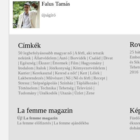
Falus Tamás
újságíró
Ro
Címkék
25 bá
50 legbefolyásosabb magyar nő
|
A férfi, aki tetszik
Embe
nekünk
|
Állatvédelem
|
Autó
|
Borvidék
|
Család
|
Divat
és Sik
|
Egészség
|
Ékszer
|
Éttermek
|
Film
|
Hagyomány
|
Tehet
Irodalom
|
Italok
|
Jótékonyság
|
Környezetvédelem
|
2016
Karrier
|
Kerekasztal
|
Keresd a nőt!
|
Kert
|
Lélek
|
Lakberendezés
|
Művészet
|
Nő
|
Nő és férfi
|
Recept
|
Stressz
|
Szépségápolás
|
Színház
|
Táplálkozás
|
Történelem
|
Technika
|
Tehetség
|
Televízió
|
Tudomány
|
Uralkodók
|
Utazás
|
Üzlet
|
Zene
La femme magazin
Kép
Új! La femme magazin
Fürdő
La femme előfizetés
|
La femme ajándékba
éksze
dohán