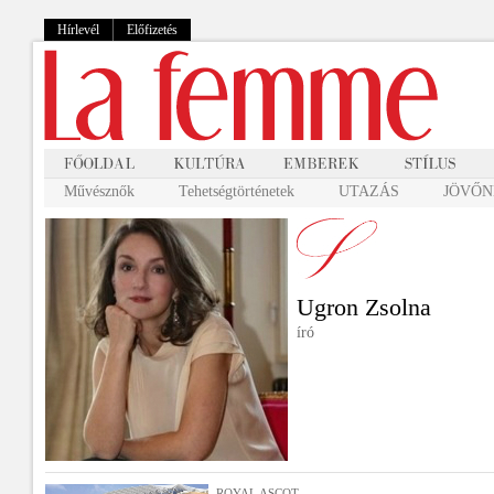
Hírlevél
Előfizetés
Művésznők
Tehetségtörténetek
UTAZÁS
JÖVŐNK
Ugron Zsolna
író
ROYAL ASCOT