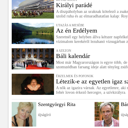
Királyi parádé
A díszpáholyban az uraknak kötelező a zsaket
szolid ruha és az elmaradhatatlan kalap: Roy
UTAZÁS A MESÉBE
Az én Erdélyem
Szeretnél egy helyben állva kétszer napfelke
vízimalom kerekéről lezuhanó vízsugárban 
A SZEZON
Báli kalendár
Most már Magyarországon is egyre több, de
szomszédban farsang ideje alatt tényleg zsúfo
ÉRZELMEK ÉS POFONOK
Létezik-e az egyetlen igaz 
A nők az igazira várnak. Az egyetlenre, aki 
fehér lovon érkező hercegre, a szívkirályra.
Szentgyörgyi Rita
Bá
újságíró
újsá