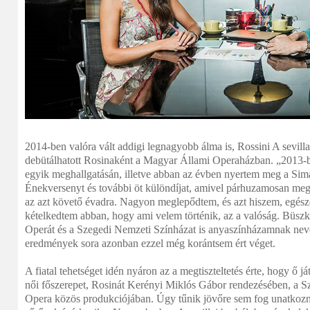
2014-ben valóra vált addigi legnagyobb álma is, Rossini A sevill
debütálhatott Rosinaként a Magyar Állami Operaházban. „2013-b
egyik meghallgatásán, illetve abban az évben nyertem meg a Si
Énekversenyt és további öt különdíjat, amivel párhuzamosan megj
az azt követő évadra. Nagyon meglepődtem, és azt hiszem, egész
kételkedtem abban, hogy ami velem történik, az a valóság. Büszke
Operát és a Szegedi Nemzeti Színházat is anyaszínházamnak nev
eredmények sora azonban ezzel még korántsem ért véget.
A fiatal tehetséget idén nyáron az a megtiszteltetés érte, hogy ő ját
női főszerepet, Rosinát Kerényi Miklós Gábor rendezésében, a S
Opera közös produkciójában. Úgy tűnik jövőre sem fog unatkozni