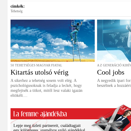
címkék:
Tehetség
50 TEHETSÉGES MAGYAR FIATAL
A Z GENERÁCIÓ KIHÍ
Kitartás utolsó vérig
Cool jobs
A sikerhez a tehetség sosem volt elég. A
A negyedik ipari fo
pszichológusoknak is feladja a leckét, hogy
beszélnek a hozzáért
megfejtsék a titkot, mitől lesz valaki igazán
eltökélt....
Lepje meg üzleti partnereit, családtagjait
egy különleges, személyre szóló ajándékkal.