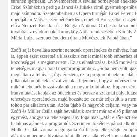
sűrűnek ígérkezik. „Novemberben A sevillai borbélyban énekelek
Erkel Színházban pedig a Jancsi és Juliska című gyermekoperába
majd színpadra. Szeptemberben az Opera turnéján Erkel Ferenc
operájában Mátyás szerepét éneklem, emellett Brüsszelben Liget
elő a Nemzeti Énekkar és a Belgian National Orchestra közreműk
továbbá az évadomnak Toronykőy Attila rendezésében Kodály Z
Mária Lujza szerepét éneklem újra a Művészetek Palotájában.”
Zsófi saját bevallása szerint nemcsak operaénekes és művész, 
is, éppen ezért szeretné a klasszikus zenét minél több emberhez elj
közönséggel is megismertetni. Ez az elhatározása, belső motiváció
tehetséges magyar fiatal mentorprogramhoz. „Soha nem volt igaz
megláttam a felhívást, úgy éreztem, ezt a programot nekem találtá
pillanatában ötletek százai voltak a fejemben, hogy a művészet
miként tehetnék hozzá valamit a magyar kultúrához. Éppen ezért
iránymutatást kapjak az ötleteimet és persze a szakmai pályafutás
tehetséges operaénekes, majd hozzátette: ez már teljesült is a me
töltött pár alkalom után. Azóta újabb és nagyobb céljaim, vagy 
Zsófi és Müller Csilla saját bevallásuk szerint már az első pillana
egymást, ahogyan a tehetséges lány fogalmaz: „Már elsőre azt ér
hatalmas ajándék a programtól. Szerintem tökéletes párost alkotu
Müller Csillát azonnal megragadta Zsófi szép lelke, végtelen op
alázat van benne a hivatása iránt, illetve a sikereivel kapcsolatban