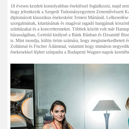
18 évesen kezdett komolyabban énekléssel foglalkozni, majd nem
hogy jelentkezik a Szegedi Tudományegyetem Zeneművészeti Ka
diplomázott klasszikus énekesként Temesi Máriánál. Lelkesedése a
szorgalmának, kitartásának és magával ragadó hangjának köszönh
színházakat és a koncerttermeket. Többek között volt már Hamu
házasságában, Gertrúd királyné a Bánk Bánban és Dzsamilé Bize
is. Mint mondja, külön öröm számára, hogy megismerkedhetett és
Zoltánnal és Fischer Ádámmal, valamint hogy immáron negyedik
énekesekkel léphet színpadra a Budapesti Wagner-napok keretéb