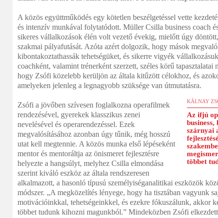
A közös együttműködés egy kötetlen beszélgetéssel vette kezdet
és intenzív munkával folytatódott. Müller Csilla business coach 
sikeres vállalkozások élén volt vezető évekig, mielőtt úgy döntött,
szakmai pályafutását. Azóta azért dolgozik, hogy mások megvalós
kibontakoztathassák tehetségüket, és sikerre vigyék vállalkozásuka
coachként, valamint trénerként szerzett, széles körű tapasztalata
hogy Zsófi közelebb kerüljön az általa kitűzött célokhoz, és azok
amelyeken jelenleg a legnagyobb szüksége van útmutatásra.
KÁLNAY ZS
Zsófi a jövőben szívesen foglalkozna operafilmek
rendezésével, gyerekek klasszikus zenei
Az ifjú o
business, 
nevelésével és operarendezéssel. Ezek
szárnyai 
megvalósításához azonban úgy tűnik, még hosszú
fejlesztés
utat kell megtennie. A közös munka első lépéseként
szakember
mentor és mentoráltja az önismeret fejlesztésre
megismerj
többet tu
helyezte a hangsúlyt, melyhez Csilla elmondása
szerint kiváló eszköz az általa rendszeresen
alkalmazott, a hasonló típusú személyiséganalitikai eszközök köz
módszer. „A megközelítés lényege, hogy ha tisztában vagyunk saj
motivációinkkal, tehetségeinkkel, és ezekre fókuszálunk, akkor k
többet tudunk kihozni magunkból.” Mindeközben Zsófi elkezdett a