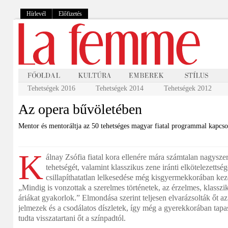
Hírlevél
Előfizetés
Tehetségek 2016
Tehetségek 2014
Tehetségek 2012
Az opera bűvöletében
Mentor és mentoráltja az 50 tehetséges magyar fiatal programmal kapcso
K
álnay Zsófia fiatal kora ellenére mára számtalan nagysze
tehetségét, valamint klasszikus zene iránti elkötelezettség
csillapíthatatlan lelkesedése még kisgyermekkorában ke
„Mindig is vonzottak a szerelmes történetek, az érzelmes, klassz
áriákat gyakorlok.” Elmondása szerint teljesen elvarázsolták őt a
jelmezek és a csodálatos díszletek, így még a gyerekkorában tapas
tudta visszatartani őt a színpadtól.