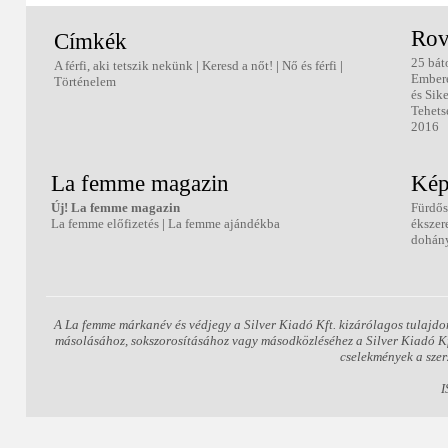
Rov
Címkék
25 bát
A férfi, aki tetszik nekünk
|
Keresd a nőt!
|
Nő és férfi
|
Ember
Történelem
és Sik
Tehets
2016
La femme magazin
Kép
Új! La femme magazin
Fürdős
La femme előfizetés
|
La femme ajándékba
ékszer
dohány
A La femme márkanév és védjegy a Silver Kiadó Kft. kizárólagos tulajdo
másolásához, sokszorosításához vagy másodközléséhez a Silver Kiadó Kft.
cselekmények a szer
I