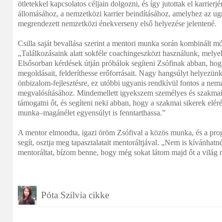
ötletekkel kapcsolatos céljain dolgozni, és így jutottak el karrier
állomásához, a nemzetközi karrier beindításához, amelyhez az ug
megrendezett nemzetközi énekverseny első helyezése jelentené.
Csilla saját bevallása szerint a mentori munka során kombinált m
„Találkozásaink alatt sokféle coachingeszközt használunk, melye
Elsősorban kérdések útján próbálok segíteni Zsófinak abban, hogy
megoldásait, felderíthesse erőforrásait. Nagy hangsúlyt helyezünk 
önbizalom-fejlesztésre, ez utóbbi ugyanis rendkívül fontos a nemz
megvalósításához. Mindemellett igyekszem személyes és szakmai
támogatni őt, és segíteni neki abban, hogy a szakmai sikerek eléré
munka–magánélet egyensúlyt is fenntarthassa.”
A mentor elmondta, igazi öröm Zsófival a közös munka, és a prog
segít, osztja meg tapasztalatait mentoráltjával. „Nem is kívánha
mentoráltat, bízom benne, hogy még sokat látom majd őt a világ 
Póta Szilvia cikke