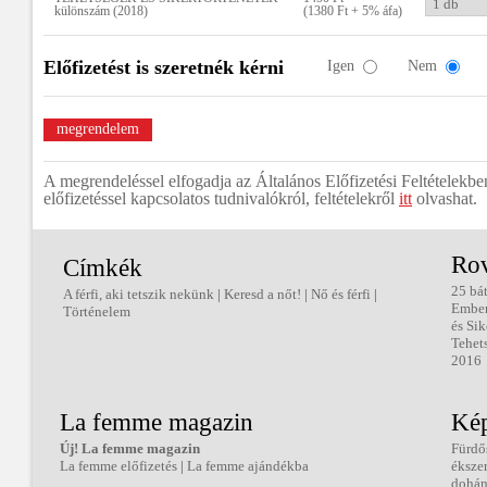
különszám (2018)
(1380 Ft + 5% áfa)
Előfizetést is szeretnék kérni
Igen
Nem
A megrendeléssel elfogadja az Általános Előfizetési Feltételekbe
előfizetéssel kapcsolatos tudnivalókról, feltételekről
itt
olvashat.
Ro
Címkék
25 bá
A férfi, aki tetszik nekünk
|
Keresd a nőt!
|
Nő és férfi
|
Embe
Történelem
és Sik
Tehet
2016
La femme magazin
Kép
Új! La femme magazin
Fürdő
La femme előfizetés
|
La femme ajándékba
éksze
dohán