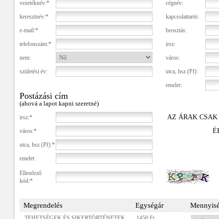
vezetéknév:*
cégnév:
keresztnév:*
kapcsolattartó:
e-mail:*
beosztás:
telefonszám:*
irsz:
nem:
város:
születési év:
utca, hsz (Pf):
emelet:
Postázási cím
(ahová a lapot kapni szeretné)
AZ ÁRAK CSAK
irsz:*
É
város:*
utca, hsz (Pf):*
emelet:
Ellenőrző
kód:*
Megrendelés
Egységár
Mennyis
TEHETSÉGEK ÉS SIKERTÖRTÉNETEK
1450 Ft