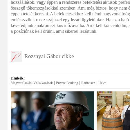
hozzáállások, vagy éppen a rendszeres befektetési aktusok prefer
összegű tőkemozgásokkal szemben. Ami még biztos, hogy nem ér
éppen tetejét keresni. A befektetésekhez kell némi nagyvonalúság 
emlékezzünk rossz szájízzel egy lezárt ügyletünkre. Ha az a hajó
keveredjünk anakronisztikus időzavarba. Arra kell koncentrálni,
a pozíciónak kell örülni, amit sikerrel lezártunk.
Rozsnyai Gábor cikke
címkék:
|
|
|
Magyar Családi Vállalkozások
Private Banking
Raiffeisen
Üzlet