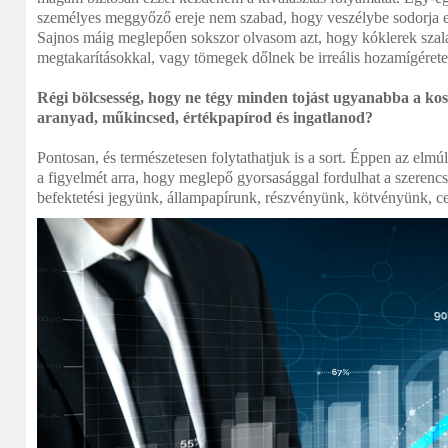
személyes meggyőző ereje nem szabad, hogy veszélybe sodorja e
Sajnos máig meglepően sokszor olvasom azt, hogy kóklerek szalad
megtakarításokkal, vagy tömegek dőlnek be irreális hozamígéret
Régi bölcsesség, hogy ne tégy minden tojást ugyanabba a ko
aranyad, műkincsed, értékpapírod és ingatlanod?
Pontosan, és természetesen folytathatjuk is a sort. Éppen az elmúl
a figyelmét arra, hogy meglepő gyorsasággal fordulhat a szerencse
befektetési jegyünk, állampapírunk, részvényünk, kötvényünk, ce