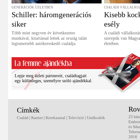
GENERÁCIÓK ÜZLETBEN
CSALÁDI VÁLLALKO
Schiller: háromgenerációs
Kisebb koc
siker
esély
Több mint negyven év következetes
A családi vállalkoz
munkával, kitartással lettek az ország talán
szerepük van Magya
legismertebb autókereskedő családja.
életében.
Lepje meg üzleti partnereit, családtagjait
egy különleges, személyre szóló ajándékkal.
Rov
Címkék
25 bát
Család
|
Karrier
|
Kerekasztal
|
Televízió
|
Uralkodók
Ember
és Sik
Tehets
2016