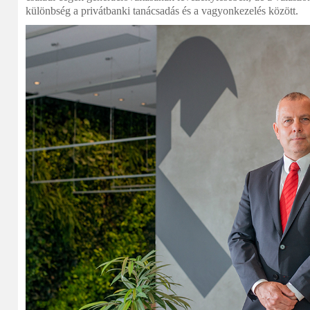
különbség a privátbanki tanácsadás és a vagyonkezelés között.