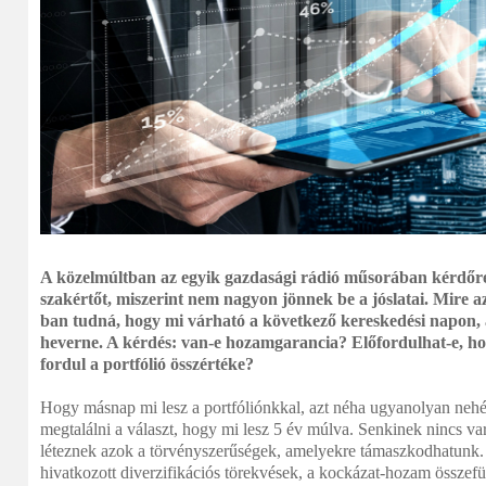
A közelmúltban az egyik gazdasági rádió műsorában kérdőre
szakértőt, miszerint nem nagyon jönnek be a jóslatai. Mire a
ban tudná, hogy mi várható a következő kereskedési napon,
heverne. A kérdés: van-e hozamgarancia? Előfordulhat-e, ho
fordul a portfólió összértéke?
Hogy másnap mi lesz a portfóliónkkal, azt néha ugyanolyan neh
megtalálni a választ, hogy mi lesz 5 év múlva. Senkinek nincs 
léteznek azok a törvényszerűségek, amelyekre támaszkodhatunk. 
hivatkozott diverzifikációs törekvések, a kockázat-hozam összef