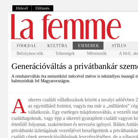
Hírlevél
Előfizetés
Befolyásos nők
Tehetségek
Művésznők
A férfi, ak
Generációváltás a privátbankár szem
A rendszerváltás óta nemzetközi mércével mérve is tekintélyes összegű m
halmozódtak fel Magyarországon.
A
sikeres családi vállalkozások között a tavalyi adóévben 
az egymilliárd forintot, vagyis ma már a „milliárdos” cég
vállalkozás. Egy esetleges tulajdonosváltás, a vezetői staf
családtagoknak, vagy épp a sikerrel gyarapított családi vagyon 
értetődő folyamat, szakértelmet és tervezést igényel. Bálint Attil
privátbanki üzletágának vezetőjével beszélgettünk a privátbankár
családi cégek generációváltásának levezénylésében, de a válaszokb