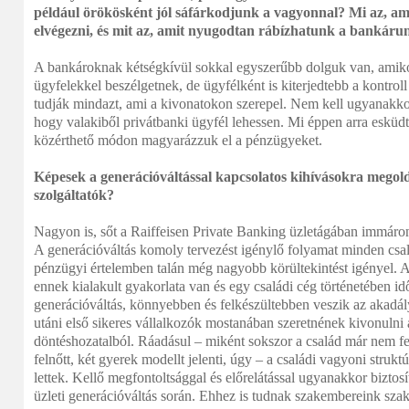
például örökösként jól sáfárkodjunk a vagyonnal? Mi az, amit
elvégezni, és mit az, amit nyugodtan rábízhatunk a bankáru
A bankároknak kétségkívül sokkal egyszerűbb dolguk van, amik
ügyfelekkel beszélgetnek, de ügyfélként is kiterjedtebb a kontroll
tudják mindazt, ami a kivonatokon szerepel. Nem kell ugyanakko
hogy valakiből privátbanki ügyfél lehessen. Mi éppen arra eskü
közérthető módon magyarázzuk el a pénzügyeket.
Képesek a generációváltással kapcsolatos kihívásokra megold
szolgáltatók?
Nagyon is, sőt a Raiffeisen Private Banking üzletágában immáron
A generációváltás komoly tervezést igénylő folyamat minden csal
pénzügyi értelemben talán még nagyobb körültekintést igényel. 
ennek kialakult gyakorlata van és egy családi cég történetében id
generációváltás, könnyebben és felkészültebben veszik az akadály
utáni első sikeres vállalkozók mostanában szeretnének kivonulni
döntéshozatalból. Ráadásul – miként sokszor a család már nem fel
felnőtt, két gyerek modellt jelenti, úgy – a családi vagyoni strukt
lettek. Kellő megfontoltsággal és előrelátással ugyanakkor biztosít
üzleti generációváltás során. Ehhez is tudnak szakembereink szak