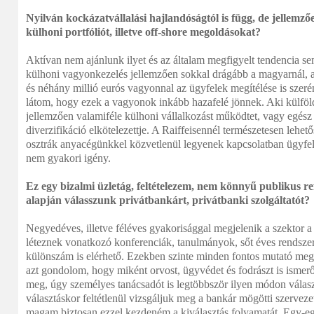
Nyilván kockázatvállalási hajlandóságtól is függ, de jellemző
külhoni portfóliót, illetve off-shore megoldásokat?
Aktívan nem ajánlunk ilyet és az általam megfigyelt tendencia s
külhoni vagyonkezelés jellemzően sokkal drágább a magyarnál, 
és néhány millió eurós vagyonnal az ügyfelek megítélése is szeré
látom, hogy ezek a vagyonok inkább hazafelé jönnek. Aki külföldö
jellemzően valamiféle külhoni vállalkozást működtet, vagy egész 
diverzifikáció elkötelezettje. A Raiffeisennél természetesen lehet
osztrák anyacégünkkel közvetlenül legyenek kapcsolatban ügyfele
nem gyakori igény.
Ez egy bizalmi üzletág, feltételezem, nem könnyű publikus re
alapján válasszunk privátbankárt, privátbanki szolgáltatót?
Negyedéves, illetve féléves gyakorisággal megjelenik a szektor a
léteznek vonatkozó konferenciák, tanulmányok, sőt éves rendsze
különszám is elérhető. Ezekben szinte minden fontos mutató meg
azt gondolom, hogy miként orvost, ügyvédet és fodrászt is ismer
meg, úgy személyes tanácsadót is legtöbbször ilyen módon válas
választáskor feltétlenül vizsgáljuk meg a bankár mögötti szervezetet
magam biztosan ezzel kezdeném a kiválasztás folyamatát. Egy-