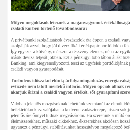
Milyen megoldások léteznek a magánvagyonok értékállóságán
családi körben történő továbbadására?
A privátbanki szolgáltatások évszázadok óta éppen a családi vag
szolgálják azzal, hogy jól diverzifikált értékpapír portfóliókba fe
Így egyszer a kötvény, másszor a részvény elemek, néha az egyik
másik deviza teljesít jobban. Ezt a pénzügyi több lábon állást bizt
Banking, ami kiegyensúlyozottá teszi az ügyfelek portfóliójának 
családi vagyon gyarapodását.
Turbulens időszakot élünk; árfolyamingadozás, energiaválság
évtizede nem látott mértékű infláció. Milyen opciók állnak 
akarjuk őrizni a családi vagyon értékét, sőt gyarapítani szer
Valóban jelentős mozgásoknak lehettünk szemtanúi az elmúlt idő
befektetőknek ez valójában a kedvenc vadászterepe, hiszen sok j
jelentős árelőnnyel tudnak megvásárolni. Ha szeretünk a múló ö
élelmiszerekhez, műszaki cikkekhez, ékszerekhez akciósan hozzá
ugyanezt a pénzügyi stabilitásunkat hosszútávon megalapozó bef