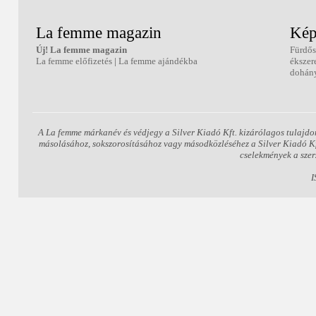
La femme magazin
Kép
Új! La femme magazin
Fürdős
La femme előfizetés
|
La femme ajándékba
ékszer
dohány
A La femme márkanév és védjegy a Silver Kiadó Kft. kizárólagos tulajdo
másolásához, sokszorosításához vagy másodközléséhez a Silver Kiadó Kft.
cselekmények a szer
I