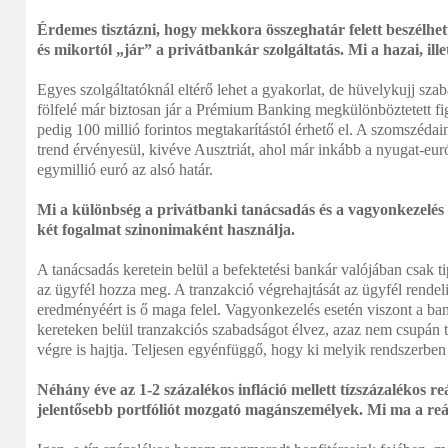
Érdemes tisztázni, hogy mekkora összeghatár felett beszélh
és mikortól „jár” a privátbankár szolgáltatás. Mi a hazai, il
Egyes szolgáltatóknál eltérő lehet a gyakorlat, de hüvelykujj szabá
fölfelé már biztosan jár a Prémium Banking megkülönböztetett fi
pedig 100 millió forintos megtakarítástól érhető el. A szomszéda
trend érvényesül, kivéve Ausztriát, ahol már inkább a nyugat-euró
egymillió euró az alsó határ.
Mi a különbség a privátbanki tanácsadás és a vagyonkezelés 
két fogalmat szinonimaként használja.
A tanácsadás keretein belül a befektetési bankár valójában csak t
az ügyfél hozza meg. A tranzakció végrehajtását az ügyfél rende
eredményéért is ő maga felel. Vagyonkezelés esetén viszont a ba
kereteken belül tranzakciós szabadságot élvez, azaz nem csupán 
végre is hajtja. Teljesen egyénfüggő, hogy ki melyik rendszerben
Néhány éve az 1-2 százalékos infláció mellett tízszázalékos r
jelentősebb portfóliót mozgató magánszemélyek. Mi ma a reá