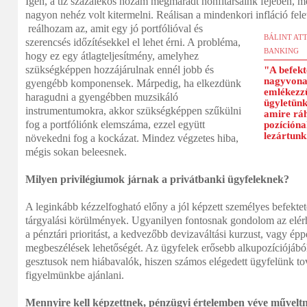
Igen, a tíz százalékos hozam megmaradt honfitársaink fejében, m
nagyon nehéz volt kitermelni. Reálisan a mindenkori infláció fele
reálhozam az, amit egy jó portfólióval és
BÁLINT ATT
szerencsés időzítésekkel el lehet érni. A probléma,
BANKING
hogy ez egy átlagteljesítmény, amelyhez
szükségképpen hozzájárulnak ennél jobb és
"A befekt
nagyvonal
gyengébb komponensek. Márpedig, ha elkezdünk
emlékezzü
haragudni a gyengébben muzsikáló
ügyletünk
instrumentumokra, akkor szükségképpen szűkülni
amire rá
fog a portfóliónk elemszáma, ezzel együtt
pozíciónak
lezártunk
növekedni fog a kockázat. Mindez végzetes hiba,
mégis sokan beleesnek.
Milyen privilégiumok járnak a privátbanki ügyfeleknek?
A leginkább kézzelfogható előny a jól képzett személyes befektet
tárgyalási körülmények. Ugyanilyen fontosnak gondolom az elérh
a pénztári prioritást, a kedvezőbb devizaváltási kurzust, vagy épp
megbeszélések lehetőségét. Az ügyfelek erősebb alkupozíciójábó
gesztusok nem hiábavalók, hiszen számos elégedett ügyfelünk tová
figyelmünkbe ajánlani.
Mennyire kell képzettnek, pénzügyi értelemben véve műveltn