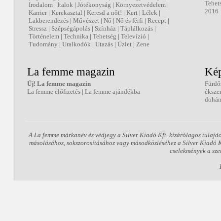
Tehet
Irodalom
|
Italok
|
Jótékonyság
|
Környezetvédelem
|
2016
Karrier
|
Kerekasztal
|
Keresd a nőt!
|
Kert
|
Lélek
|
Lakberendezés
|
Művészet
|
Nő
|
Nő és férfi
|
Recept
|
Stressz
|
Szépségápolás
|
Színház
|
Táplálkozás
|
Történelem
|
Technika
|
Tehetség
|
Televízió
|
Tudomány
|
Uralkodók
|
Utazás
|
Üzlet
|
Zene
La femme magazin
Kép
Új! La femme magazin
Fürdő
La femme előfizetés
|
La femme ajándékba
éksze
dohán
A La femme márkanév és védjegy a Silver Kiadó Kft. kizárólagos tulajd
másolásához, sokszorosításához vagy másodközléséhez a Silver Kiadó Kft
cselekmények a sze