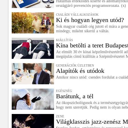
Hatalmas érdeklődés kísérte és adományrekor
országjáró prevenciós programsorozata. (x)
CSALÁDI VÁLLALKOZÁSOK
Ki és hogyan legyen utód?
Sok magyar családi cég jutott el mára a gen
mindegy, miként sikerül a váltás.
KIÁLLÍTÁS
Kína betölti a teret Budapes
Az elmúlt 30 év kínai képzőművészetéről ad
megújulás című kiállítás a Szépművészetei
GENERÁCIÓK ÜZLETBEN
Alapítók és utódok
Amikor nincs utód: csendes fordulat a család
EGÉSZSÉG
Barátunk, a tél
Az ökopszichológusok és a természetgyógyás
hogy nem szeretjük. Pedig nem is olyan neh
ZENE
Világklasszis jazz-zenész 