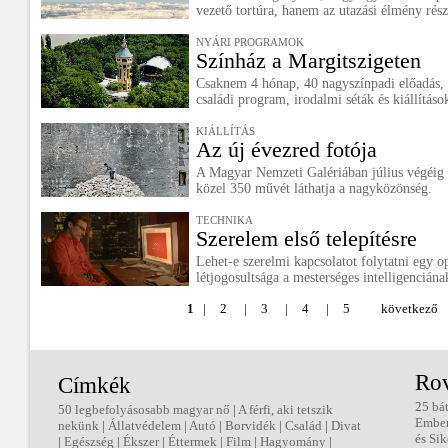
vezető tortúra, hanem az utazási élmény rész
NYÁRI PROGRAMOK
Színház a Margitszigeten
Csaknem 4 hónap, 40 nagyszínpadi előadás,
családi program, irodalmi séták és kiállításo
KIÁLLÍTÁS
Az új évezred fotója
A Magyar Nemzeti Galériában július végéig 
közel 350 művét láthatja a nagyközönség.
TECHNIKA
Szerelem első telepítésre
Lehet-e szerelmi kapcsolatot folytatni egy op
létjogosultsága a mesterséges intelligenciána
1
|
2
|
3
|
4
|
5
következő
Ro
Címkék
25 bá
50 legbefolyásosabb magyar nő
|
A férfi, aki tetszik
Embe
nekünk
|
Állatvédelem
|
Autó
|
Borvidék
|
Család
|
Divat
és Sik
|
Egészség
|
Ékszer
|
Éttermek
|
Film
|
Hagyomány
|