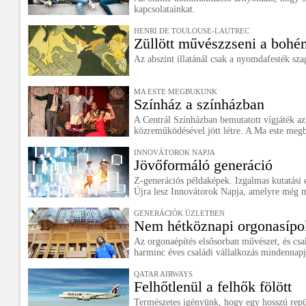
kapcsolatainkat.
HENRI DE TOULOUSE-LAUTREC
Züllött művészzseni a bohé
Az abszint illatánál csak a nyomdafesték sza
MA ESTE MEGBUKUNK
Színház a színházban
A Centrál Színházban bemutatott vígjáték az 
közreműködésével jött létre. A Ma este meg
INNOVÁTOROK NAPJA
Jövőformáló generáció
Z-generációs példaképek. Izgalmas kutatási
Újra lesz Innovátorok Napja, amelyre még m
GENERÁCIÓK ÜZLETBEN
Nem hétköznapi orgonasípo
Az orgonaépítés elsősorban művészet, és cs
harminc éves családi vállalkozás mindennapj
QATAR AIRWAYS
Felhőtlenül a felhők fölött
Természetes igényünk, hogy egy hosszú repü