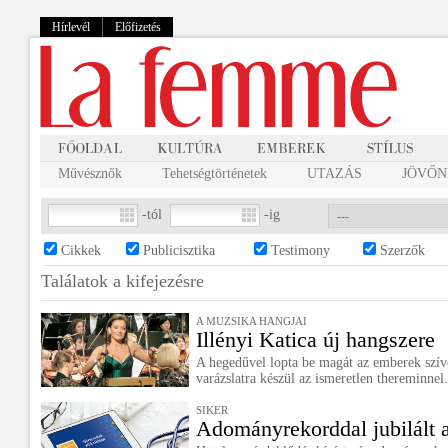
Hírlevél
Előfizetés
Művésznők
Tehetségtörténetek
UTAZÁS
JÖVŐNK
-tól
-ig
Cikkek
Publicisztika
Testimony
Szerzők
Találatok a
kifejezésre
A MUZSIKA HANGJAI
Illényi Katica új hangszere
A hegedűvel lopta be magát az emberek szívé
varázslatra készül az ismeretlen thereminnel.
SIKER
Adományrekorddal jubilált 