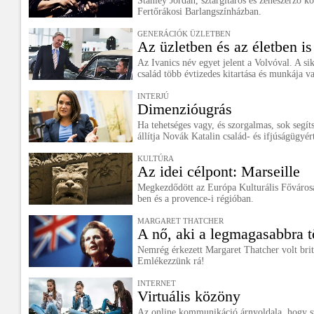
Stanley Jordan, sztárgitáros és zeneszerző k
Fertőrákosi Barlangszínházban.
GENERÁCIÓK ÜZLETBEN
Az üzletben és az életben i
Az Ivanics név egyet jelent a Volvóval. A s
család több évtizedes kitartása és munkája v
INTERJÚ
Dimenzióugrás
Ha tehetséges vagy, és szorgalmas, sok segít
állítja Novák Katalin család- és ifjúságügyért
KULTÚRA
Az idei célpont: Marseille
Megkezdődött az Európa Kulturális Főváros
ben és a provence-i régióban.
MARGARET THATCHER
A nő, aki a legmagasabbra t
Nemrég érkezett Margaret Thatcher volt brit
Emlékezzünk rá!
INTERNET
Virtuális közöny
Az online kommunikáció árnyoldala, hogy sz