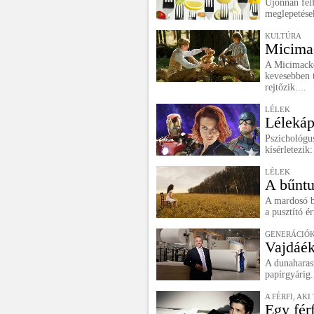
Újonnan felf
meglepetések
KULTÚRA
Micimac
A Micimackó
kevesebben t
rejtőzik....
LÉLEK
Lélekáp
Pszichológus
kísérletezik
LÉLEK
A bűntu
A mardosó b
a pusztító é
GENERÁCIÓK
Vajdáék
A dunaharas
papírgyárig.
A FÉRFI, AK
Egy fér