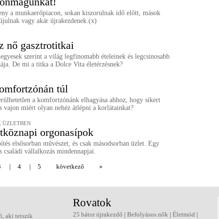
 önmagunkat!
eny a munkaerőpiacon, sokan kiszorulnak idő előtt, mások
újulnak vagy akár újrakezdenek.(x)
z nő gasztrotitkai
egyesek szerint a világ legfinomabb ételeinek és legcsinosabb
ája. De mi a titka a Dolce Vita életérzésnek?
komfortzónán túl
erülhetetlen a komfortzónánk elhagyása ahhoz, hogy sikert
s vajon miért olyan nehéz átlépni a korlátainkat?
 ÜZLETBEN
tköznapi orgonasípok
ítés elsősorban művészet, és csak másodsorban üzlet. Egy
 családi vállalkozás mindennapjai.
3
|
4
|
5
következő
»
Rovatok
25 bátor újrakezdő
|
Befolyásos nők
|
Életmód
|
fi, aki tetszik