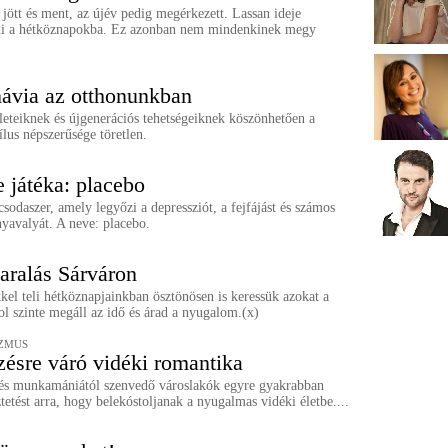
jött és ment, az újév pedig megérkezett. Lassan ideje
ni a hétköznapokba. Ez azonban nem mindenkinek megy
ávia az otthonunkban
leteiknek és újgenerációs tehetségeiknek köszönhetően a
ílus népszerűsége töretlen.
 játéka: placebo
csodaszer, amely legyőzi a depressziót, a fejfájást és számos
yavalyát. A neve: placebo.
yaralás Sárváron
kel teli hétköznapjainkban ösztönösen is keressük azokat a
ol szinte megáll az idő és árad a nyugalom.(x)
IZMUS
zésre váró vidéki romantika
l és munkamániától szenvedő városlakók egyre gyakrabban
tetést arra, hogy belekóstoljanak a nyugalmas vidéki életbe....