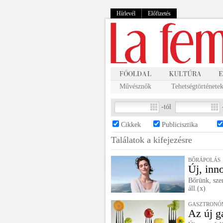
Hírlevél
Előfizetés
Művésznők
Tehetségtörténete
-tól
Cikkek
Publicisztika
Találatok a
kifejezésre
BŐRÁPOLÁS
Új, inn
Bőrünk, sze
áll.(x)
GASZTRONÓM
Az új g