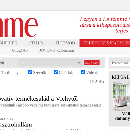
k
UTAZÁS
JÖVŐNK különszám
-ig
Testimony
Szerzők
Galériák
Videók
132 db.
ovatív termékcsalád a Vichytől
rvezetünk legfőbb védelmi rendszere folyamatos támadás alatt
Vál
dohány
IA 2015
asztrohullám