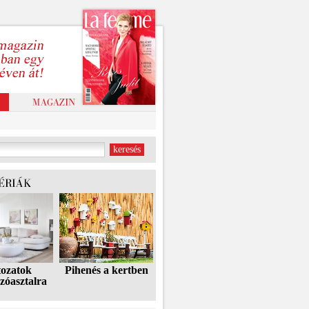
tozatok
Pihenés a kertben
zóasztalra