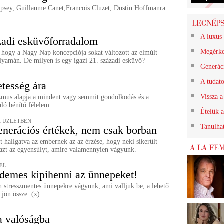
psey, Guillaume Canet,Francois Cluzet, Dustin Hoffmanra
A luxus 
zadi esküvőforradalom
Megérk
 hogy a Nagy Nap koncepciója sokat változott az elmúlt
lyamán. De milyen is egy igazi 21. századi esküvő?
Generác
A tudat
etesség ára
Vissza a
mus alapja a mindent vagy semmit gondolkodás és a
aló bénító félelem.
Ételük a
 ÜZLETBEN
Tanulha
enerációs értékek, nem csak borban
 hallgatva az embernek az az érzése, hogy neki sikerült
 azt az egyensúlyt, amire valamennyien vágyunk.
EL
demes kipihenni az ünnepeket!
 stresszmentes ünnepekre vágyunk, ami valljuk be, a lehető
 jön össze. (x)
a valóságba