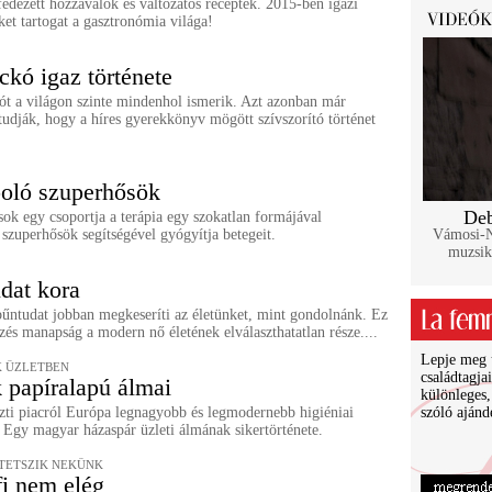
edezett hozzávalók és változatos receptek. 2015-ben igazi
et tartogat a gasztronómia világa!
kó igaz története
t a világon szinte mindenhol ismerik. Azt azonban már
udják, hogy a híres gyerekkönyv mögött szívszorító történet
oló szuperhősök
Deb
ok egy csoportja a terápia egy szokatlan formájával
: szuperhősök segítségével gyógyítja betegeit.
Vámosi-Na
muzsik
dat kora
űntudat jobban megkeseríti az életünket, mint gondolnánk. Ez
rzés manapság a modern nő életének elválaszthatatlan része....
Lepje meg ü
 ÜZLETBEN
családtagja
 papíralapú álmai
különleges,
zti piacról Európa legnagyobb és legmodernebb higiéniai
szóló ajánd
 Egy magyar házaspár üzleti álmának sikertörténete.
I TETSZIK NEKÜNK
fi nem elég