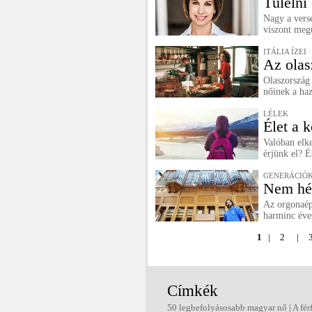
Túlélni
Nagy a vers
viszont meg
ITÁLIA ÍZEI
Az olas
Olaszország 
nőinek a haz
LÉLEK
Élet a 
Valóban elk
érjünk el? É
GENERÁCIÓK
Nem hé
Az orgonaép
harminc éves
1
|
2
|
Címkék
50 legbefolyásosabb magyar nő
|
A fér