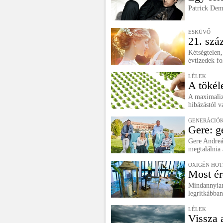
Patrick Dem
ESKÜVŐ
21. szá
Kétségtelen,
évtizedek fo
LÉLEK
A tökél
A maximaliz
hibázástól v
GENERÁCIÓK
Gere: g
Gere Andreát
megtalálnia
OXIGÉN HOT
Most ér
Mindannyian
legritkábban
LÉLEK
Vissza 