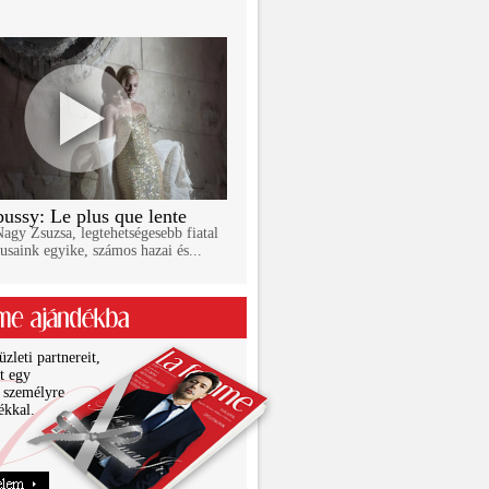
ussy: Le plus que lente
gy Zsuzsa, legtehetségesebb fiatal
usaink egyike, számos hazai és...
zleti partnereit,
it egy
 személyre
ékkal.