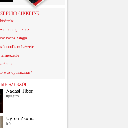
kísértése
ezni önmagunkhoz
iók közös hangja
os álmodás művészete
 természetbe
z életük
tó-e az optimizmus?
Nádasi Tibor
újságíró
Ugron Zsolna
író