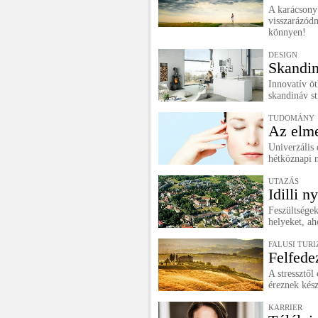
A karácsony 
visszarázód
könnyen!
DESIGN
Skandin
Innovatív öt
skandináv st
TUDOMÁNY
Az elme
Univerzális 
hétköznapi n
UTAZÁS
Idilli n
Feszültségek
helyeket, ah
FALUSI TUR
Felfede
A stressztő
éreznek kész
KARRIER