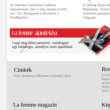
Az amerikai zenekarban csaknem
A Talking Heads in
negyedszázad után is elég energia és ötlet
Budapesten. Kreatív
van. Újra Budapesten koncertezik a
elemekkel gazdagítot
OneRepublic!
világsztár.
Lepje meg üzleti partnereit, családtagjait
egy különleges, személyre szóló ajándékkal.
Rov
Címkék
25 bát
Film
|
Irodalom
|
Művészet
|
Színház
|
Zene
Embe
és Sik
Tehets
2016
La femme magazin
Kép