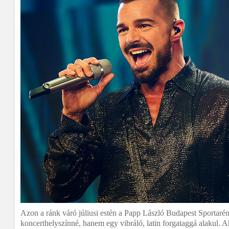
Azon a ránk váró júliusi estén a
Papp László Budapest Sportaré
koncerthelyszínné, hanem egy vibráló, latin forgataggá alakul. A