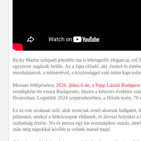
Ricky Martin színpadi jelenléte ma is lehengerlő: elegancia, erő 
egyszerre sugárzik belőle. Az a fajta előadó, aki énekel és történ
mozdulataival, a tekintetével, a közönséggel való intim kapcsoló
Mostani fellépésekor,
2026. július 6-án, a Papp László Budapest
vendégként tér vissza Budapestre, hiszen a kétezres években sz
fővárosban. Legutóbb 2024 szeptemberében, a Hősök terén, 70 ez
Ez az este azoknak szól, akik nemcsak zenét akarnak hallgatni, h
pillanatot, amikor a hétköznapok eltűnnek, és átveszi helyüket a l
szabadság érzése. No és persza egy kis nosztalgikus utazás, ame
után még napokkal később is velünk marad majd.