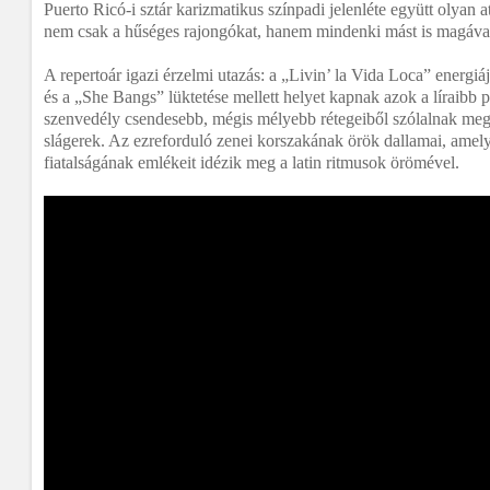
Puerto Ricó-i sztár karizmatikus színpadi jelenléte együtt olyan 
nem csak a hűséges rajongókat, hanem mindenki mást is magával
A repertoár igazi érzelmi utazás: a „Livin’ la Vida Loca” energiá
és a „She Bangs” lüktetése mellett helyet kapnak azok a líraibb p
szenvedély csendesebb, mégis mélyebb rétegeiből szólalnak me
slágerek. Az ezreforduló zenei korszakának örök dallamai, amel
fiatalságának emlékeit idézik meg a latin ritmusok örömével.