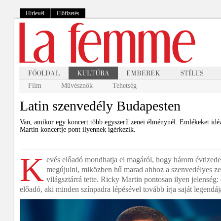
Hírlevél
Előfizetés
Film
Művésznők
Tehetség
Latin szenvedély Budapesten
Van, amikor egy koncert több egyszerű zenei élménynél. Emlékeket idéz
Martin koncertje pont ilyennek ígérkezik.
K
evés előadó mondhatja el magáról, hogy három évtizede
megújulni, miközben hű marad ahhoz a szenvedélyes ze
világsztárrá tette. Ricky Martin pontosan ilyen jelenség:
előadó, aki minden színpadra lépésével tovább írja saját legendáj