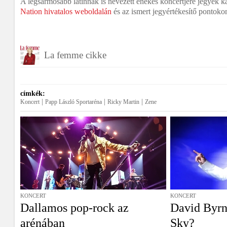
A legsármosabb latinnak is nevezett énekes koncertjére jegyek 
Nation hivatalos weboldalán
és az ismert jegyértékesítő pontoko
La femme cikke
címkék:
|
|
|
Koncert
Papp László Sportaréna
Ricky Martin
Zene
KONCERT
KONCERT
Dallamos pop-rock az
David Byrn
arénában
Sky?