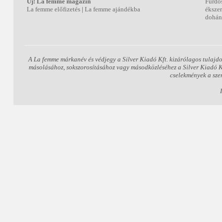
Új! La femme magazin
Fürdő
La femme előfizetés
|
La femme ajándékba
éksze
dohán
A La femme márkanév és védjegy a Silver Kiadó Kft. kizárólagos tulajdo
másolásához, sokszorosításához vagy másodközléséhez a Silver Kiadó Kft.
cselekmények a sze