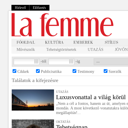
Hírlevél
Előfizetés
Művésznők
Tehetségtörténetek
UTAZÁS
JÖVŐNK
-tól
-ig
Cikkek
Publicisztika
Testimony
Szerzők
Találatok a
kifejezésre
UTAZÁS
Luxusvonattal a világ körül
„Nem a cél a fontos, hanem az út, amelyen el
mondás. A most következő vonatutakra külön
megállapítás!...
OKTATÁS
Tehetségnap