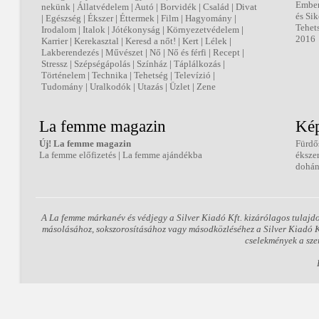
Embe
nekünk
|
Állatvédelem
|
Autó
|
Borvidék
|
Család
|
Divat
és Sik
|
Egészség
|
Ékszer
|
Éttermek
|
Film
|
Hagyomány
|
Tehet
Irodalom
|
Italok
|
Jótékonyság
|
Környezetvédelem
|
2016
Karrier
|
Kerekasztal
|
Keresd a nőt!
|
Kert
|
Lélek
|
Lakberendezés
|
Művészet
|
Nő
|
Nő és férfi
|
Recept
|
Stressz
|
Szépségápolás
|
Színház
|
Táplálkozás
|
Történelem
|
Technika
|
Tehetség
|
Televízió
|
Tudomány
|
Uralkodók
|
Utazás
|
Üzlet
|
Zene
La femme magazin
Kép
Új! La femme magazin
Fürdő
La femme előfizetés
|
La femme ajándékba
éksze
dohán
A La femme márkanév és védjegy a Silver Kiadó Kft. kizárólagos tulajd
másolásához, sokszorosításához vagy másodközléséhez a Silver Kiadó Kft
cselekmények a sze