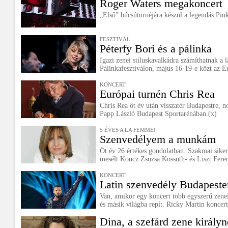
Roger Waters megakoncert
„Első” búcsúturnéjára készül a legendás Pink
FESZTIVÁL
Péterfy Bori és a pálinka
Igazi zenei stíluskavalkádra számíthatnak a 
Pálinkafesztiválon, május 16-19-e közt az Er
KONCERT
Európai turnén Chris Rea
Chris Rea öt év után visszatér Budapestre, 
Papp László Budapest Sportarénában.(x)
5 ÉVES A LA FEMME!
Szenvedélyem a munkám
Öt év 26 értékes gondolatban. Szakmai siker
mesélt Koncz Zsuzsa Kossuth- és Liszt Fere
KONCERT
Latin szenvedély Budapeste
Van, amikor egy koncert több egyszerű zene
és másik világba repít. Ricky Martin koncert
Dina, a szefárd zene királyn