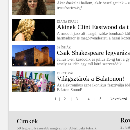
Akár énekelni hallom, akár beszélgetünk – e
természetesség!
DIANA KRALL
Akinek Clint Eastwood dalt 
A smooth jazz alt hangú, szőke bombázó küls
harmadszor is megörvendezteti a hazai közö
SZÍNHÁZ
Csak Shakespeare legvarázs
Július 5-én kezdődik és július 15-ig tart a g
amely az idén egy mű köré szerveződik.
FESZTIVÁL
Világsztárok a Balatonon!
Az elektronikus zene ikonikus fesztiválja idén
Balaton Sound!
1
|
2
|
3
|
4
|
5
következő
Ro
Címkék
25 bá
50 legbefolyásosabb magyar nő
|
A férfi, aki tetszik