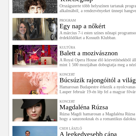
Országszerte több helyszínen tartanak progr
alkalmából, a rendezvényeket ünnepi hangve
PROGRAM
Egy nap a nőkért
A március 7-i esten színes nőnapi programsor
érdeklődőket a Kossuth Klubban.
KULTÚRA
Balett a mozivásznon
A Royal Opera House élő közvetítésekből ál
mint 1 500 mozijában dobogtatja meg a néző
KONCERT
Búcsúzik rajongóitól a világ
Hamarosan Budapestre érkezik a nyolcvanas 
Lauper február 19-én lép fel a magyar fővár
KONCERT
Magdaléna Rúzsa
Rúzsa Magdi hamarosan a Magdaléna Rúzsa 
hogy a sanzonoknak és a romantikus daloknak 
CSEH LÁSZLÓ
A legkedvesebb cápa