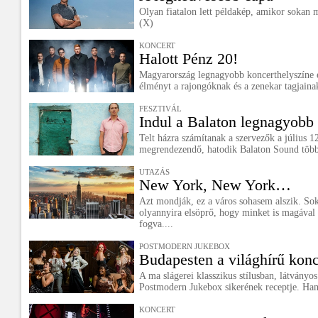
Olyan fiatalon lett példakép, amikor sokan
(X)
KONCERT
Halott Pénz 20!
Magyarország legnagyobb koncerthelyszíne eg
élményt a rajongóknak és a zenekar tagjaina
FESZTIVÁL
Indul a Balaton legnagyobb 
Telt házra számítanak a szervezők a július 1
megrendezendő, hatodik Balaton Sound több
UTAZÁS
New York, New York…
Azt mondják, ez a város sohasem alszik. So
olyannyira elsöprő, hogy minket is magával r
fogva....
POSTMODERN JUKEBOX
Budapesten a világhírű kon
A ma slágerei klasszikus stílusban, látványo
Postmodern Jukebox sikerének receptje. Ha
KONCERT