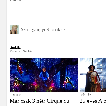
Szentgyörgyi Rita cikke
címkék:
|
Művészet
Színház
CIRKUSZ
SZÍNHÁZ
Már csak 3 hét: Cirque du
25 éves A p