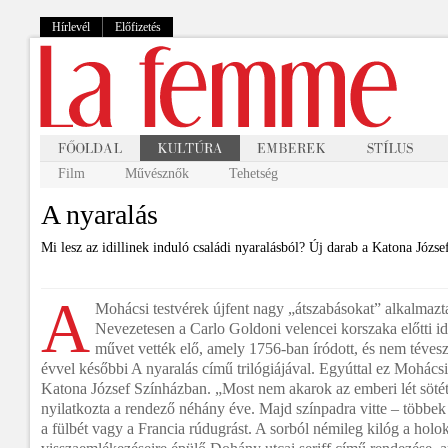
Hírlevél
Előfizetés
Film
Művésznők
Tehetség
A nyaralás
Mi lesz az idillinek induló családi nyaralásból? Új darab a Katona Józs
A
Mohácsi testvérek újfent nagy „átszabásokat” alkalmazt
Nevezetesen a Carlo Goldoni velencei korszaka előtti i
művet vették elő, amely 1756-ban íródott, és nem tévesz
évvel későbbi A nyaralás című trilógiájával. Egyúttal ez Mohácsi
Katona József Színházban. „Most nem akarok az emberi lét sötét
nyilatkozta a rendező néhány éve. Majd színpadra vitte – többek 
a fülbét vagy a Francia rúdugrást. A sorból némileg kilóg a holo