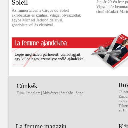
Soleil
Január 29-én lesz p
Vígszínház bemutat
Az Immortalban a Cirque du Soleil
című előadást Mart
akrobatikus és színházi világát olvasztották
egybe Michael Jackson dalaival,
gondolataival és vízióival.
Lepje meg üzleti partnereit, családtagjait
egy különleges, személyre szóló ajándékkal.
Ro
Címkék
25 bá
Film
|
Irodalom
|
Művészet
|
Színház
|
Zene
Embe
és Sik
Tehet
2016
La femme magazin
Kép