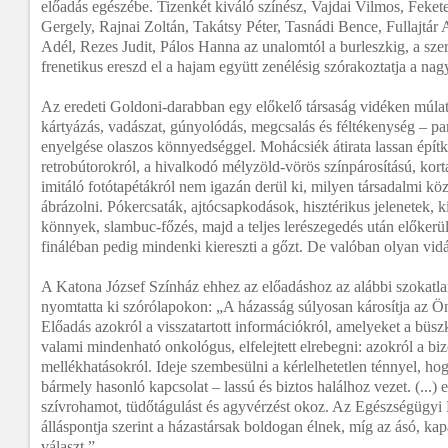
előadás egészébe. Tizenkét kiváló színész, Vajdai Vilmos, Feket
Gergely, Rajnai Zoltán, Takátsy Péter, Tasnádi Bence, Fullajtár
Adél, Rezes Judit, Pálos Hanna az unalomtól a burleszkig, a sze
frenetikus ereszd el a hajam együtt zenélésig szórakoztatja a na
Az eredeti Goldoni-darabban egy előkelő társaság vidéken múlat
kártyázás, vadászat, gúnyolódás, megcsalás és féltékenység – p
enyelgése olaszos könnyedséggel. Mohácsiék átirata lassan építk
retrobútorokról, a hivalkodó mélyzöld-vörös színpárosítású, korta
imitáló fotótapétákról nem igazán derül ki, milyen társadalmi köz
ábrázolni. Pókercsaták, ajtócsapkodások, hisztérikus jelenetek, 
könnyek, slambuc-főzés, majd a teljes lerészegedés után előkerü
fináléban pedig mindenki kiereszti a gőzt. De valóban olyan vid
A Katona József Színház ehhez az előadáshoz az alábbi szokatlan 
nyomtatta ki szórólapokon: „A házasság súlyosan károsítja az Ö
Előadás azokról a visszatartott információkról, amelyeket a bü
valami mindenható onkológus, elfelejtett elrebegni: azokról a b
mellékhatásokról. Ideje szembesülni a kérlelhetetlen ténnyel, hog
bármely hasonló kapcsolat – lassú és biztos halálhoz vezet. (...) el
szívrohamot, tüdőtágulást és agyvérzést okoz. Az Egészségügyi 
álláspontja szerint a házastársak boldogan élnek, míg az ásó, ka
választ.”