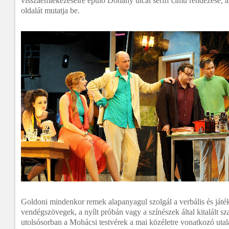
visszaemlékezéseire épülő Dohány utcai seriff című rendezése, a
oldalát mutatja be.
Goldoni mindenkor remek alapanyagul szolgál a verbális és ját
vendégszövegek, a nyílt próbán vagy a színészek által kitalált sz
utolsósorban a Mohácsi testvérek a mai közéletre vonatkozó utal