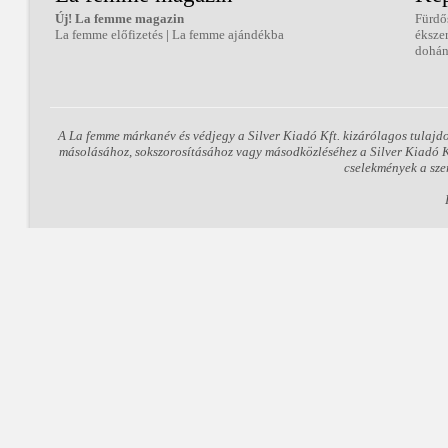
Új! La femme magazin
Fürdő
La femme előfizetés
|
La femme ajándékba
éksze
dohán
A La femme márkanév és védjegy a Silver Kiadó Kft. kizárólagos tulajd
másolásához, sokszorosításához vagy másodközléséhez a Silver Kiadó Kft
cselekmények a sze