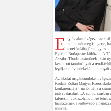
E
gy év alatt elvégezte az első
mindkettőt meg is nyerte, ha
zeneiskolába járni, így csak
Egerből Budapestre költözött. A Tót
Aszalós Tünde tanárnőnél; aztán ny
kezdte ott tanulmányait a rendkívül
legifjabb növendékeként rohangált a 
Az iskolát magántanulóként végezt
Kodály Zoltán Magyar Kórusiskoláb
konkurenciája – na jó, néha a szám
pályaválasztást. „A zongorázásban az
kifejezni. Sok szólamot meg lehet sz
hangszernek a legbővebb a hangzás
annyira.