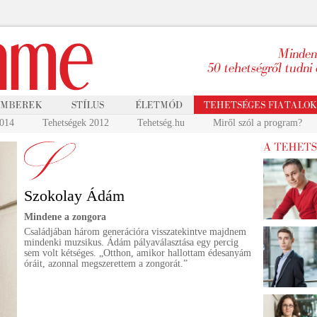
2014
Tehetségek 2012
Tehetség.hu
Miről szól a program?
Szokolay Ádám
Mindene a zongora
Családjában három generációra visszatekintve majdnem
mindenki muzsikus. Ádám pályaválasztása egy percig
sem volt kétséges. „Otthon, amikor hallottam édesanyám
óráit, azonnal megszerettem a zongorát.”