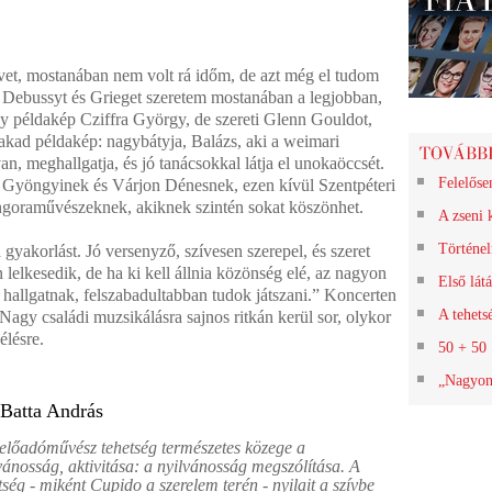
t, mostanában nem volt rá időm, de azt még el tudom
et, Debussyt és Grieget szeretem mostanában a legjobban,
gy példakép Cziffra György, de szereti Glenn Gouldot,
 akad példakép: nagybátyja, Balázs, aki a weimari
n, meghallgatja, és jó tanácsokkal látja el unokaöccsét.
Felelőse
 Gyöngyinek és Várjon Dénesnek, ezen kívül Szentpéteri
ngoraművészeknek, akiknek szintén sokat köszönhet.
A zseni 
Történel
 gyakorlást. Jó versenyző, szívesen szerepel, és szeret
 lelkesedik, de ha ki kell állnia közönség elé, az nagyon
Első látá
k hallgatnak, felszabadultabban tudok játszani.” Koncerten
A tehetsé
agy családi muzsikálásra sajnos ritkán kerül sor, olykor
lésre.
50 + 50
„Nagyon 
 Batta András
előadóművész tehetség természetes közege a
vánosság, aktivitása: a nyilvánosság megszólítása. A
tség - miként Cupido a szerelem terén - nyilait a szívbe