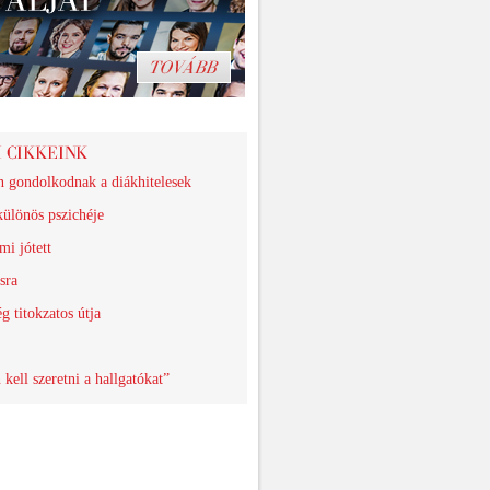
n gondolkodnak a diákhitelesek
különös pszichéje
mi jótett
sra
g titokzatos útja
kell szeretni a hallgatókat”