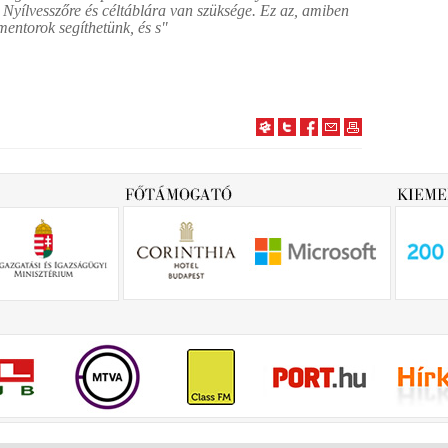
. Nyílvesszőre és céltáblára van szüksége. Ez az, amiben
mentorok segíthetünk, és s"