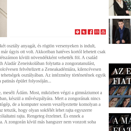
 két osztály anyagát, és rögtön versenyeken is indult,
 már úgyis ott volt. Akkoriban hatéves kortól lehetett csak
 létszámon kívüli növendékként vehették föl. A család
h Aladár Zeneiskolában folytatta a zongoratanulást,
olcévesen felvételizett a Zeneakadémiára, kilencévesen
i tehetségek osztályában. Az intézmény történetének egyik
patinás épület folyosóján...
e, meséli Ádám. Most, miközben végzi a gimnáziumot a
an, készül a művészpályára. Mert a zongorának nincs
ítógép, de a komputer sosem veszélyeztette komolyan a
 tetszik, hogy olyan sokfélét lehet rajta egyszerre
ólaltatni rajta. Rengeteg érzelmet. És ennek a
a. A zongorán kívül más hangszer nem vonzott soha