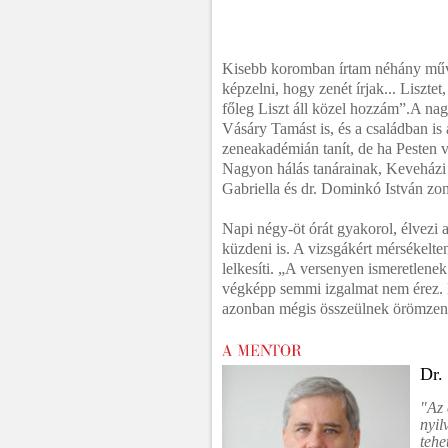
Kisebb koromban írtam néhány műve
képzelni, hogy zenét írjak... Liszt
főleg Liszt áll közel hozzám”.A na
Vásáry Tamást is, és a családban is
zeneakadémián tanít, de ha Pesten va
Nagyon hálás tanárainak, Keveházi
Gabriella és dr. Dominkó István zo
Napi négy-öt órát gyakorol, élvezi a
küzdeni is. A vizsgákért mérsékelten
lelkesíti. „A versenyen ismeretlene
végképp semmi izgalmat nem érez. N
azonban mégis összeülnek örömzené
Dr.
"Az 
nyil
tehe