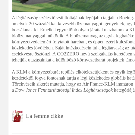
A légitársaság széles törzsű flottájának legújabb tagjait a Boein
amelyek 20 százalékkal kevesebb üzemanyagot igényelnek, így 
bocsátanak ki. Emellett egyre több olyan járattal utazhatunk a K
bioüzemanyaggal működik. A bioüzemanyag az egyik leghatéko
környezetvédelemért folytatott harcban, és éppen ezért kulcsfonto
közlekedés jövőjében. Saját intézkedésein túl a légitársaság az ut
cselekvésre ösztönzi. A CO2ZERO nevű szolgáltatás keretében 
tehetjük utazásainkat a különböző környezetbarát projektek támo
A KLM a környezetbarát repülés elkötelezettjeként és egyik legf
kezdetektől fogva fontosnak tartja a légi közlekedés globális hat
Törekvéseik sikerét mutatja, hogy az Air France-KLM immáron 
a
Dow Jones Fenntarthatósági Index L
égitársaságok
kategóriájá
La femme cikke