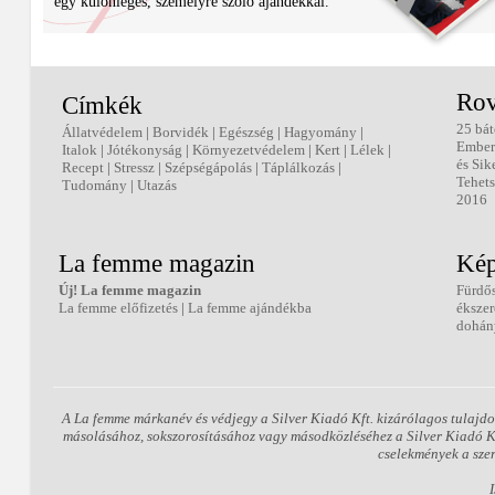
egy különleges, személyre szóló ajándékkal.
Rov
Címkék
25 bát
Állatvédelem
|
Borvidék
|
Egészség
|
Hagyomány
|
Ember
Italok
|
Jótékonyság
|
Környezetvédelem
|
Kert
|
Lélek
|
és Sik
Recept
|
Stressz
|
Szépségápolás
|
Táplálkozás
|
Tehets
Tudomány
|
Utazás
2016
La femme magazin
Kép
Új! La femme magazin
Fürdő
La femme előfizetés
|
La femme ajándékba
éksze
dohán
A La femme márkanév és védjegy a Silver Kiadó Kft. kizárólagos tulajdo
másolásához, sokszorosításához vagy másodközléséhez a Silver Kiadó Kft.
cselekmények a sze