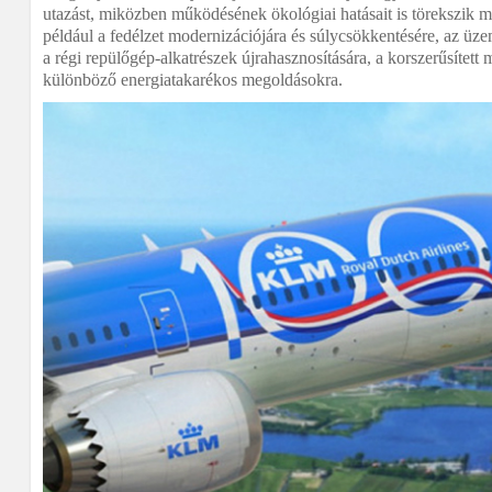
utazást, miközben működésének ökológiai hatásait is törekszik m
például a fedélzet modernizációjára és súlycsökkentésére, az üz
a régi repülőgép-alkatrészek újrahasznosítására, a korszerűsített m
különböző energiatakarékos megoldásokra.