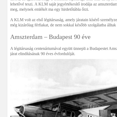
lehetővé teszi. A KLM saját jegyértékesítő irodája az amszterdami
meg, melynek emlékét ma egy hirdetőtábla őrzi.
A KLM volt az első légitársaság, amely járatain kísérő személyz
még kizárólag férfiakat, de nem sokkal később szolgálatba álltak 
Amszterdam – Budapest 90 éve
A légitársaság centenáriumával együtt ünnepli a Budapestet Ams
járat elindításának 90 éves évfordulóját.