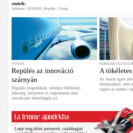
címkék:
|
|
|
Jubileum
KLM100
Repülés
Utazás
UTAZÁS
KORSZAKVÁLTÁS A 
Repülés az innováció
A tökéletes 
szárnyán
Az utazás egyet jele
élményekkel, nem m
Digitális megoldások, mindent felülmúló
régóta az emberi vá
sebesség, kényelem és végtelennek tűnő
szórakozási lehetőségek.(x)
Lepje meg üzleti partnereit, családtagjait