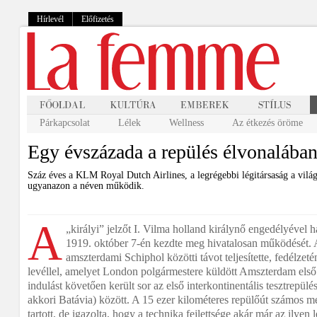
Hírlevél
Előfizetés
Párkapcsolat
Lélek
Wellness
Az étkezés öröme
Egy évszázada a repülés élvonalába
Száz éves a KLM Royal Dutch Airlines, a legrégebbi légitársaság a vilá
ugyanazon a néven működik.
A
„királyi” jelzőt I. Vilma holland királynő engedélyével h
1919. október 7-én kezdte meg hivatalosan működését. A
amszterdami Schiphol közötti távot teljesítette, fedélzeté
levéllel, amelyet London polgármestere küldött Amszterdam els
indulást követően került sor az első interkontinentális tesztrepül
akkori Batávia) között. A 15 ezer kilométeres repülőút számos m
tartott, de igazolta, hogy a technika fejlettsége akár már az ilyen 