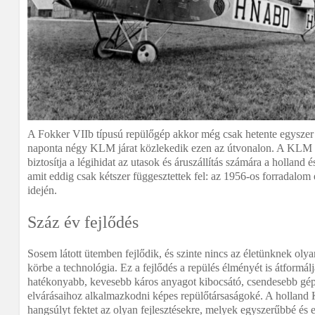
A Fokker VIIb típusú repülőgép akkor még csak hetente egyszer 
naponta négy KLM járat közlekedik ezen az útvonalon. A KLM
biztosítja a légihidat az utasok és áruszállítás számára a holland 
amit eddig csak kétszer függesztettek fel: az 1956-os forradalom 
idején.
Száz év fejlődés
Sosem látott ütemben fejlődik, és szinte nincs az életünknek olya
körbe a technológia. Ez a fejlődés a repülés élményét is átformálj
hatékonyabb, kevesebb káros anyagot kibocsátó, csendesebb gépe
elvárásaihoz alkalmazkodni képes repülőtársaságoké. A holland
hangsúlyt fektet az olyan fejlesztésekre, melyek egyszerűbbé és 