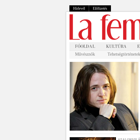
Hírlevél
Előfizetés
Művésznők
Tehetségtörténete
SZALONVILÁ