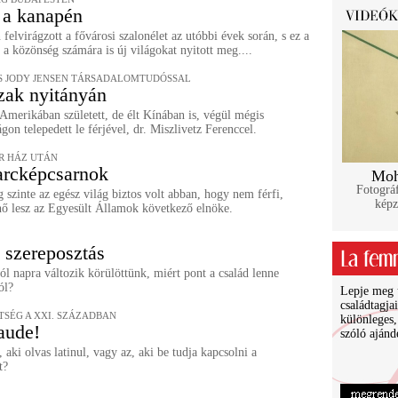
 a kanapén
felvirágzott a fővárosi szalonélet az utóbbi évek során, s ez a
a közönség számára is új világokat nyitott meg....
 JODY JENSEN TÁRSADALOMTUDÓSSAL
zak nyitányán
Amerikában született, de élt Kínában is, végül mégis
on telepedett le férjével, dr. Miszlivetz Ferenccel.
ÉR HÁZ UTÁN
arcképcsarnok
Moh
Fotográf
 szinte az egész világ biztos volt abban, hogy nem férfi,
képz
ő lesz az Egyesült Államok következő elnöke.
 szereposztás
ól napra változik körülöttünk, miért pont a család lenne
ól?
Lepje meg ü
családtagja
SÉG A XXI. SZÁZADBAN
különleges,
aude!
szóló ajánd
 aki olvas latinul, vagy az, aki be tudja kapcsolni a
t?