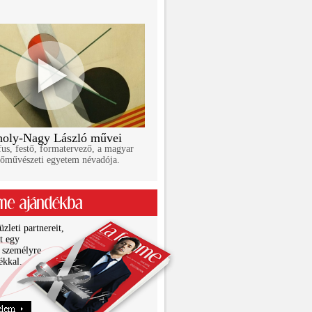
oly-Nagy László művei
us, festő, formatervező, a magyar
őművészeti egyetem névadója.
zleti partnereit,
it egy
 személyre
ékkal.