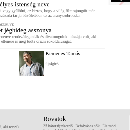
élyes istenség neve
 vagy gyűlölni, az biztos, hogy a világ filmrajongóit már
zázada tartja bűvöletében ez az aranyszobrocska.
DENEUVE
t jéghideg asszonya
eneuve rendezőlegendák és divatmogulok múzsája volt, aki
a ellenére is meg tudta őrizni sokoldalúságát.
Kemenes Tamás
újságíró
Rovatok
25 bátor újrakezdő
|
Befolyásos nők
|
Életmód
|
fi, aki tetszik