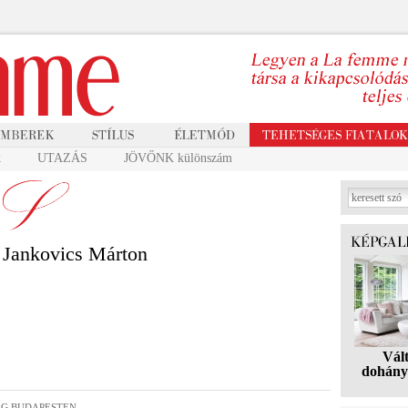
k
UTAZÁS
JÖVŐNK különszám
Jankovics Márton
Vál
dohány
G BUDAPESTEN