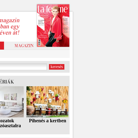
tozatok
Pihenés a kertben
zóasztalra