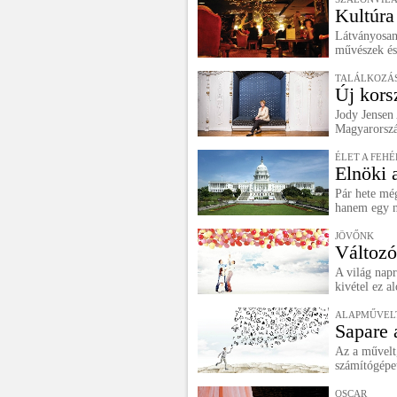
Kultúra
Látványosan 
művészek és 
TALÁLKOZÁS
Új kors
Jody Jensen 
Magyarország
ÉLET A FEH
Elnöki 
Pár hete még
hanem egy n
JÖVŐNK
Változó
A világ napr
kivétel ez al
ALAPMŰVELT
Sapare 
Az a művelt,
számítógépe
OSCAR