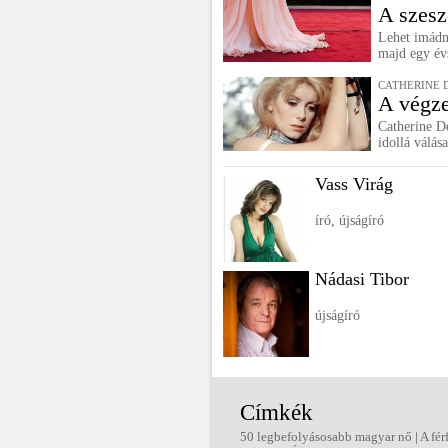
A szesz
Lehet imádni
majd egy évs
CATHERINE 
A végze
Catherine D
idollá válás
Vass Virág
író, újságíró
Nádasi Tibor
újságíró
Címkék
50 legbefolyásosabb magyar nő
|
A fér