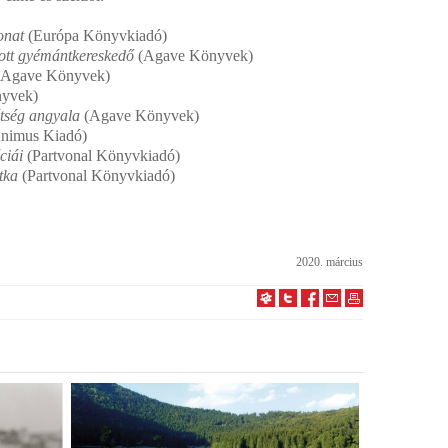
onat
(Európa Könyvkiadó)
lott gyémántkereskedő
(Agave Könyvek)
Agave Könyvek)
yvek)
étség angyala
(Agave Könyvek)
nimus Kiadó)
ciái
(Partvonal Könyvkiadó)
tka
(Partvonal Könyvkiadó)
2020. március