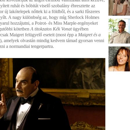
tett ruhát és bóbitát viselő szobalány ébresztette az
r új lakótelepek nőttek ki a földből, és a sarki fűszeres
nyílt. A nagy különbség az, hogy míg Sherlock Holmes
yarul hozzájutni, a Poirot- és Miss Marple-regényeket
egutóbbi kötetben
A titokzatos Kék Vonat
ügyében
csak Maigret felügyelő eseteit (most épp a
Maigret és a
), amelyek olvastán mindig kedvem támad gyorsan venni
zni a normandiai tengerpartra.