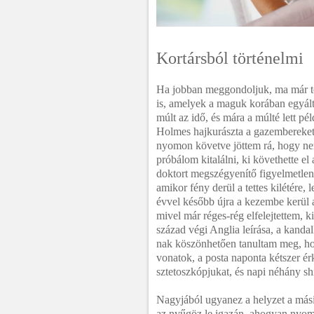
Kortársból történelmi
Ha jobban meggondoljuk, ma már t
is, amelyek a maguk korában egyált
múlt az idő, és mára a múlté lett p
Holmes hajkurászta a gazembereket.
nyomon követve jöttem rá, hogy ne
próbálom kitalálni, ki követhette el
doktort megszégyenítő figyelmetlen
amikor fény derül a tettes kilétére
évvel később újra a kezembe kerül a 
mivel már réges-rég elfelejtettem, k
század végi Anglia leírása, a kanda
nak köszönhetően tanultam meg, hog
vonatok, a posta naponta kétszer ér
sztetoszkópjukat, és napi néhány sh
Nagyjából ugyanez a helyzet a másik
az nyűgöz le igazán, ahogyan nyomo