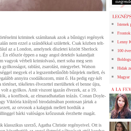
Istenek 
Frontok 
örténelmi kriminek számítanak azok a bűnügyi regények
Lenny K
alán nem ezzel a szándékkal születtek. Csak közben telt-
éldául az a London, amelynek díszletei között Sherlock
100 éve
 Én először éppen a nagy angol detektív kalandjait
Boldogsá
m vagyok vérbeli krimiolvasó, mert soha meg sem
 a gyilkosságot, rablást, zsarolást, miegyebet. Watson
Hidak ze
séggel megyek el a legszembetűnőbb bűnjelek mellett, és
Magyar 
, legalább annyira csodálkozom, mint ő. Ha pedig egy-két
történet, tökéletes élvezettel merülhetek el benne újra,
i volt a gyilkos. Amit viszont igazán élvezek, az a 19.
llók, a konflisok, az elmaradhatatlan teázás. Conan Doyle-
y Viktória királynő birodalmában pontosan jártak a
kezett, az orvosok a kalapjuk mellett hordták a
illinggel bárki valóságos krőzusnak érezhette magát.
 klasszikus szerző, Agatha Christie regényeivel. Ott is
n követhetjük az angol életmód változásait attól kezdve,