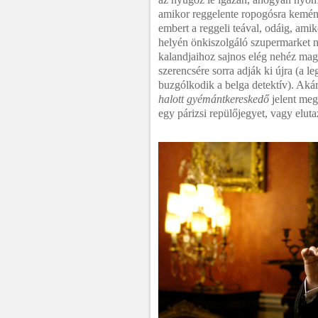
amikor reggelente ropogósra keményí
embert a reggeli teával, odáig, amiko
helyén önkiszolgáló szupermarket 
kalandjaihoz sajnos elég nehéz mag
szerencsére sorra adják ki újra (a l
buzgólkodik a belga detektív). Akár
halott gyémántkereskedő
jelent meg
egy párizsi repülőjegyet, vagy eluta