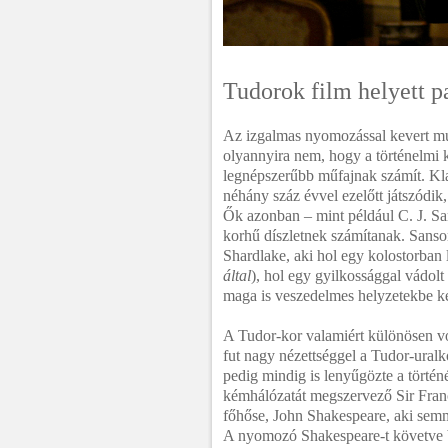
Tudorok film helyett p
Az izgalmas nyomozással kevert múl
olyannyira nem, hogy a történelmi k
legnépszerűbb műfajnak számít. Kla
néhány száz évvel ezelőtt játszódik,
Ők azonban – mint például C. J. Sa
korhű díszletnek számítanak. Sanso
Shardlake, aki hol egy kolostorba
által
), hol egy gyilkossággal vádolt
maga is veszedelmes helyzetekbe k
A Tudor-kor valamiért különösen vo
fut nagy nézettséggel a Tudor-uralk
pedig mindig is lenyűgözte a történé
kémhálózatát megszervező Sir Fra
főhőse, John Shakespeare, aki sem
A nyomozó Shakespeare-t követve b