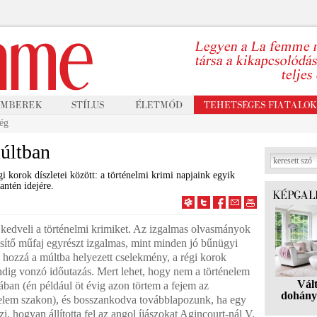
ég
últban
 korok díszletei között: a történelmi krimi napjaink egyik
ntén idejére.
r kedveli a történelmi krimiket. Az izgalmas olvasmányok
esítő műfaj egyrészt izgalmas, mint minden jó bűnügyi
d hozzá a múltba helyezett cselekmény, a régi korok
ndig vonzó időutazás. Mert lehet, hogy nem a történelem
Vál
ában (én például öt évig azon törtem a fejem az
dohány
nelem szakon), és bosszankodva továbblapozunk, ha egy
i, hogyan állította fel az angol íjászokat Agincourt-nál V.