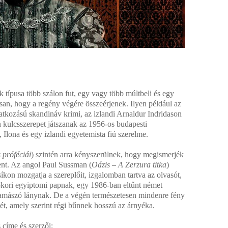
k típusa több szálon fut, egy vagy több múltbeli és egy
an, hogy a regény végére összeérjenek. Ilyen például az
kozású skandináv krimi, az izlandi Arnaldur Indridason
kulcsszerepet játszanak az 1956-os budapesti
 Ilona és egy izlandi egyetemista fiú szerelme.
próféciái
) szintén arra kényszerülnek, hogy megismerjék
lent. Az angol Paul Sussman (
Oázis – A Zerzura titka
)
kon mozgatja a szereplőit, izgalomban tartva az olvasót,
ori egyiptomi papnak, egy 1986-ban eltűnt német
lamászó lánynak. De a végén természetesen mindenre fény
ét, amely szerint régi bűnnek hosszú az árnyéka.
címe és szerzői: