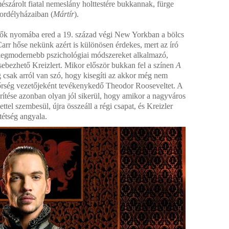
szárolt fiatal nemeslány holttestére bukkannak, fürge
ordélyházaiban (
Mártír
).
ők nyomába ered a 19. század végi New Yorkban a bölcs
Carr hőse nekünk azért is különösen érdekes, mert az író
legmodernebb pszichológiai módszereket alkalmazó,
ebezhető Kreizlert. Mikor először bukkan fel a színen
A
csak arról van szó, hogy kisegíti az akkor még nem
őrség vezetőjeként tevékenykedő Theodor Rooseveltet. A
rítése azonban olyan jól sikerül, hogy amikor a nagyváros
tel szembesül, újra összeáll a régi csapat, és Kreizler
étség angyala.