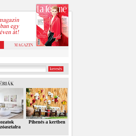
tozatok
Pihenés a kertben
zóasztalra