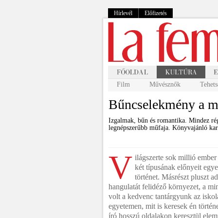
Hírlevél
Előfizetés
Film
Művésznők
Tehets
Bűncselekmény a m
Izgalmak, bűn és romantika. Mindez régi
legnépszerűbb műfaja. Könyvajánló kara
V
ilágszerte sok millió embe
két típusának előnyeit egy
történet. Másrészt pluszt a
hangulatát felidéző környezet, a mi
volt a kedvenc tantárgyunk az iskol
egyetemen, mit is keresek én törté
író hosszú oldalakon keresztül elemz