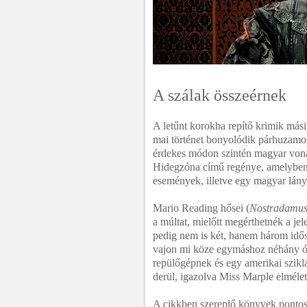
A szálak összeérnek
A letűnt korokba repítő krimik mási
mai történet bonyolódik párhuzamos
érdekes módon szintén magyar vonat
Hidegzóna című regénye, amelyben 
események, illetve egy magyar lány,
Mario Reading hősei (
Nostradamus 
a múltat, mielőtt megérthetnék a je
pedig nem is két, hanem három idősí
vajon mi köze egymáshoz néhány ók
repülőgépnek és egy amerikai szik
derül, igazolva Miss Marple elmélet
A cikkben szereplő könyvek pontos 