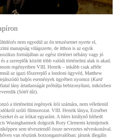
apíron
tidézés nem egyedül az én tetszésemet nyerte el,
rimi manapság világszerte, de itthon is az egyik
sszikus formájában az egész történet néhány vagy jó
 és a szereplők között több valódi történelmi alak is akad.
nsom regényeiben VIII. Henrik – inkább csak afféle
mnál az igazi főszereplő a londoni ügyvéd, Matthew
n lejátszódó baljós események ügyében nyomoz (
Kard
 fiatal lány ártatlanságát próbálja bebizonyítani, miközben
everedik (
Sötét tűz
).
nzó a történelmi regények írói számára, nem véletlenül
odókról szóló filmsorozat. VIII. Henrik lánya, Erzsébet
szeket és az írókat egyaránt. A híres királynő hírhedt
ncis Wasinghamnek dolgozik Rory Clements krimijeinek
miképpen sem tévesztendő össze nevezetes névrokonával.
őven van részünk borzonganivalóban: járunk illegális