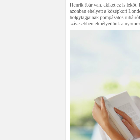
Henrik (bár van, akiket ez is leköt, 
azonban ehelyett a középkori Londo
hölgytagjainak pompázatos ruháiról 
szívesebben elmélyedünk a nyomoz