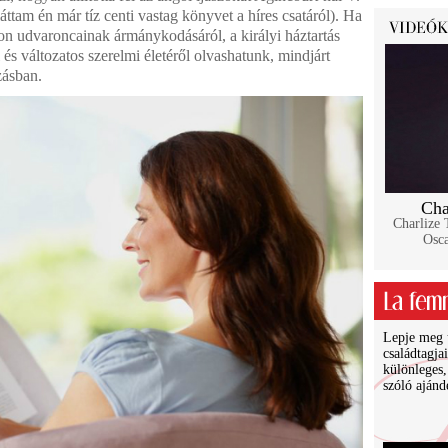
láttam én már tíz centi vastag könyvet a híres csatáról). Ha
n udvaroncainak ármánykodásáról, a királyi háztartás
és változatos szerelmi életéről olvashatunk, mindjárt
ásban.
Cha
Charlize 
Osca
Lepje meg ü
családtagja
különleges,
szóló ajánd