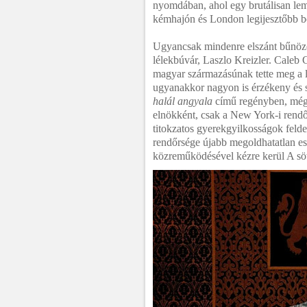
nyomdában, ahol egy brutálisan lemé
kémhajón és London legijesztőbb b
Ugyancsak mindenre elszánt bűnöz
lélekbúvár, Laszlo Kreizler. Caleb 
magyar származásúnak tette meg a 
ugyanakkor nagyon is érzékeny és s
halál angyala
című regényben, még 
elnökként, csak a New York-i rend
titokzatos gyerekgyilkosságok felde
rendőrsége újabb megoldhatatlan eset
közreműködésével kézre kerül A söt