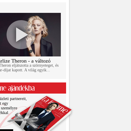
rlize Theron - a változó
Theron eljátszotta a szörnyeteget, és
r-díjat kapott. A világ egyik...
zleti partnereit,
it egy
 személyre
ékkal.