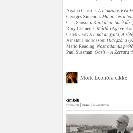
Agatha Christie:
A titokzatos Kék V
Georges Simenon:
Maigret és a ha
C. J. Sansom:
Kard által, Sötét tűz
(
Rory Clements:
Mártír
(Agave Kön
Caleb Carr:
A halál angyala, A söt
Arnaldur Indridason:
Hidegzóna
(A
Mario Reading:
Nostradamus prófé
Paul Sussman:
Oázis – A Zerzura ti
Mörk Leonóra cikke
címkék:
|
|
Irodalom
krimi
olvasnivaló