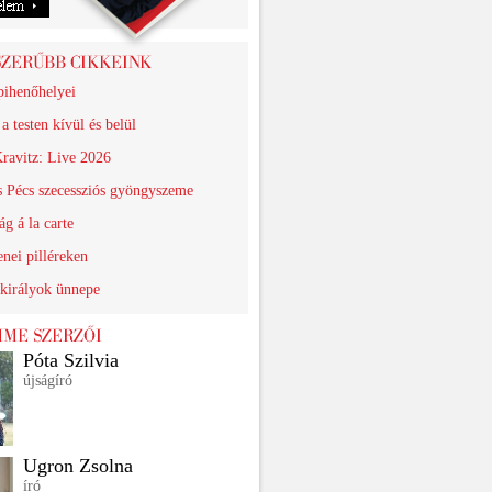
pihenőhelyei
a testen kívül és belül
ravitz: Live 2026
s Pécs szecessziós gyöngyszeme
g á la carte
nei pilléreken
királyok ünnepe
Póta Szilvia
újságíró
Ugron Zsolna
író