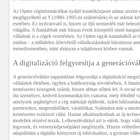
Az Opten céginformációkat nyújtó kutatóközpont adatai szerint 
megfigyelhető az Y (1980–1995-ös születésűek) és az utánuk kö
esetében. Ez nyilvánvaló is, hiszen az ifjú nemzedék már beleszü
világába. A fiatalabbak már húszas éveik közepétől mind hangsú
vállalnak is a cégek vezetésben. Az Opten egyik kutatásából az i
módon – a milliárdos árbevételű vállalkozásoknál háromszor an
menedzsmentben, mint ahányan a tulajdonosi körben vannak.
A digitalizáció felgyorsítja a generációvál
A generációváltást napjainkban felgyorsítja a digitalizáció megn
vállalatok életében, egyben a hatékonyság növelésében. A fiatalo
természetes közegnek számít, hiszen abban nőttek fel. A social
óta személyes, kedvelt kommunikációs csatorna, mely felnőtté v
amelynek segítségével a cég márkáját építhetik, üzleti hálózatukat
partnereiket, megrendelőiket, vásárlóikat. Számukra már a mester
természetes eszközzé válni. Hamar alkalmazkodnak az új technol
modellek részévé teszik. Lelkesedésükkel azt is elérik, hogy vál
legyenek, és versenyképességüket megőrizzék. Hiszen vélhetően a
adaptálódni a digitális környezet új kihívásaihoz, a gyorsan vál