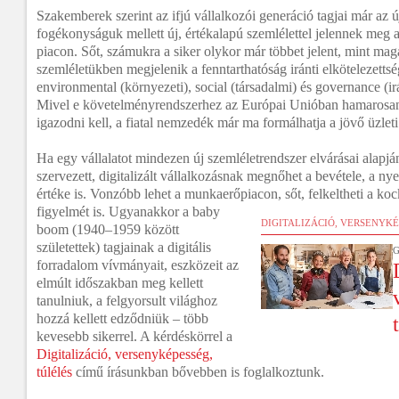
Szakemberek szerint az ifjú vállalkozói generáció tagjai már az ú
fogékonyságuk mellett új, értékalapú szemlélettel jelennek meg a 
piacon. Sőt, számukra a siker olykor már többet jelent, mint maga
szemléletükben megjelenik a fenntarthatóság iránti elkötelezett
environmental (környezeti), social (társadalmi) és governance (i
Mivel e követelményrendszerhez az Európai Unióban hamarosa
igazodni kell, a fiatal nemzedék már ma formálhatja a jövő üzleti 
Ha egy vállalatot mindezen új szemléletrendszer elvárásai alapján
szervezett, digitalizált vállalkozásnak megnőhet a bevétele, a n
értéke is. Vonzóbb lehet a munkaerőpiacon, sőt, felkeltheti a ko
figyelmét is. Ugyanakkor a baby
DIGITALIZÁCIÓ, VERSENYKÉ
boom (1940–1959 között
születettek) tagjainak a digitális
G
forradalom vívmányait, eszközeit az
elmúlt időszakban meg kellett
tanulniuk, a felgyorsult világhoz
hozzá kellett edződniük – több
kevesebb sikerrel. A kérdéskörrel a
Digitalizáció, versenyképesség,
túlélés
című írásunkban bővebben is foglalkoztunk.