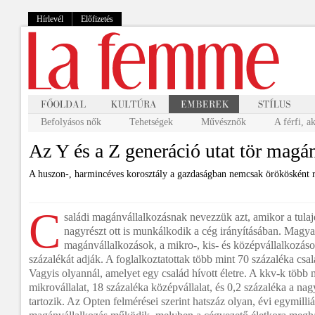
Hírlevél
Előfizetés
Befolyásos nők
Tehetségek
Művésznők
A férfi, a
Az Y és a Z generáció utat tör magá
A huszon-, harmincéves korosztály a gazdaságban nemcsak örökösként ré
C
saládi magánvállalkozásnak nevezzük azt, amikor a tulaj
nagyrészt ott is munkálkodik a cég irányításában. Magy
magánvállalkozások, a mikro-, kis- és középvállalkozá
százalékát adják. A foglalkoztatottak több mint 70 százaléka csalá
Vagyis olyannál, amelyet egy család hívott életre. A kkv-k több
mikrovállalat, 18 százaléka középvállalat, és 0,2 százaléka a nag
tartozik. Az Opten felmérései szerint hatszáz olyan, évi egymilliár