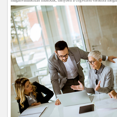
magánvállalkozás működik, melyben a cégvezető életkora meghal