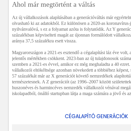
Ahol már megtörtént a váltás
Az új vállalkozások alapításában a generációváltás már egyérte
olvasható ki az adatokból. Ez különösen a 2020-as koronavírus-j
nyilvánvalóvá, s ez a folyamat azóta is folytatódik. Az Y gener
százalékban képviselteti magát az újonnan formálódott vállalko
aránya 37,5 százalékra esett vissza.
Magyarországon a 2021-es esztendő a cégalapítási láz éve volt, 
jelentős mértékben csökkent. 2023-ban az új tulajdonosok száma 
szemben a 2021-es évvel, amikor ez még meghaladta a 40 ezret. 
vállalkozói eltökéltsége azonban növekedett a többiéhez képest, 
57 százalékát már az X generációt követő nemzedékek alapították
természetesnek. A Z generációt (az 1996–2007 között születetteke
huszonéves és harmincéves nemzedék vállalkozói vénával megáld
iskolapadból, önálló startupban látja a maga számára a jövő és az