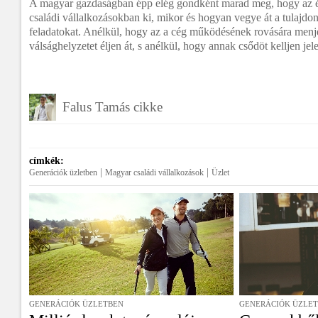
A magyar gazdaságban épp elég gondként marad meg, hogy az 
családi vállalkozásokban ki, mikor és hogyan vegye át a tulajdont,
feladatokat. Anélkül, hogy az a cég működésének rovására menjen
válsághelyzetet éljen át, s anélkül, hogy annak csődöt kelljen jel
Falus Tamás cikke
címkék:
|
|
Generációk üzletben
Magyar családi vállalkozások
Üzlet
GENERÁCIÓK ÜZLETBEN
GENERÁCIÓK ÜZLE