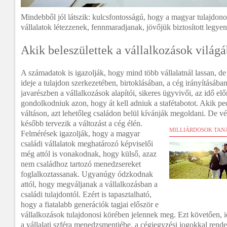
Mindebből jól látszik: kulcsfontosságú, hogy a magyar tulajdonoso
vállalatok létezzenek, fennmaradjanak, jövőjük biztosított legyen
Akik beleszülettek a vállalkozások világ
A számadatok is igazolják, hogy mind több vállalatnál lassan, de 
ideje a tulajdon szerkezetében, birtoklásában, a cég irányításába
javarészben a vállalkozások alapítói, sikeres ügyvivői, az idő elő
gondolkodniuk azon, hogy át kell adniuk a stafétabotot. Akik p
váltáson, azt lehetőleg családon belül kívánják megoldani. De vé
később tervezik a változást a cég élén.
MILLIÁRDOSOK TAN
Felmérések igazolják, hogy a magyar
családi vállalatok meghatározó képviselői
még attól is vonakodnak, hogy külső, azaz
nem családhoz tartozó menedzsereket
foglalkoztassanak. Ugyanúgy ódzkodnak
attól, hogy megváljanak a vállalkozásban a
családi tulajdontól. Ezért is tapasztalható,
hogy a fiatalabb generációk tagjai először e
vállalkozások tulajdonosi körében jelennek meg. Ezt követően, 
a vállalati szféra menedzsmentjébe, a cégjegyzési jogokkal rend