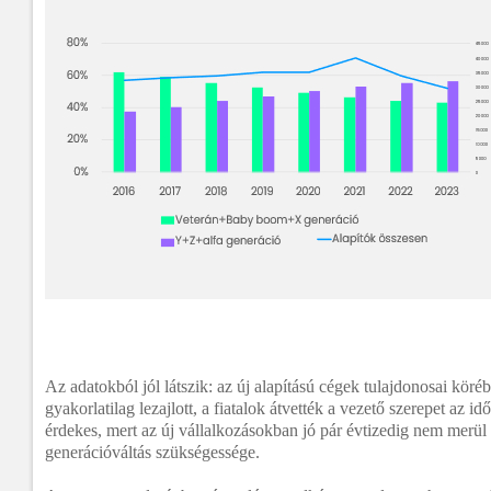
Az adatokból jól látszik: az új alapítású cégek tulajdonosai köré
gyakorlatilag lezajlott, a fiatalok átvették a vezető szerepet az i
érdekes, mert az új vállalkozásokban jó pár évtizedig nem merül 
generációváltás szükségessége.