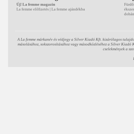
Új! La femme magazin
Fürdő
La femme előfizetés
|
La femme ajándékba
éksze
dohán
A La femme márkanév és védjegy a Silver Kiadó Kft. kizárólagos tulajd
másolásához, sokszorosításához vagy másodközléséhez a Silver Kiadó Kft
cselekmények a sze