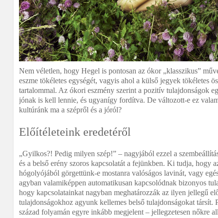
Nem véletlen, hogy Hegel is pontosan az ókor „klasszikus” művé
eszme tökéletes egységét, vagyis ahol a külső jegyek tökéletes 
tartalommal. Az ókori eszmény szerint a pozitív tulajdonságok eg
jónak is kell lennie, és ugyanígy fordítva. De változott-e ez vala
kultúránk ma a szépről és a jóról?
Előítéleteink eredetéről
„Gyilkos?! Pedig milyen szép!” – nagyjából ezzel a szembeállításs
és a belső erény szoros kapcsolatát a fejünkben. Ki tudja, hogy a
hógolyójából görgettünk-e mostanra valóságos lavinát, vagy egé
agyban valamiképpen automatikusan kapcsolódnak bizonyos tula
hogy kapcsolatainkat nagyban meghatározzák az ilyen jellegű elő
tulajdonságokhoz agyunk kellemes belső tulajdonságokat társít. P
század folyamán egyre inkább megjelent – jellegzetesen nőkre al