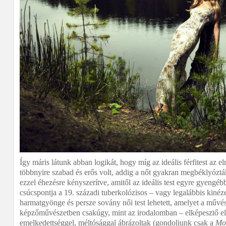
Így máris látunk abban logikát, hogy míg az ideális férfitest az e
többnyire szabad és erős volt, addig a nőt gyakran megbéklyóztá
ezzel éhezésre kényszerítve, amitől az ideális test egyre gyengé
csúcspontja a 19. századi tuberkolózisos – vagy legalábbis kinéze
harmatgyönge és persze sovány női test lehetett, amelyet a művé
képzőművészetben csakúgy, mint az irodalomban – elképesztő el
emelkedettséggel, méltósággal ábrázoltak (gondoljunk csak a
Mo