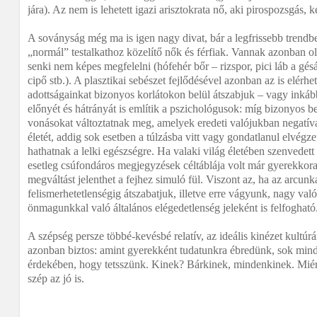
jára). Az nem is lehetett igazi arisztokrata nő, aki pirospozsgás, k
A soványság még ma is igen nagy divat, bár a legfrissebb trendb
„normál” testalkathoz közelítő nők és férfiak. Vannak azonban o
senki nem képes megfelelni (hófehér bőr – rizspor, pici láb a gé
cipő stb.). A plasztikai sebészet fejlődésével azonban az is elérhe
adottságainkat bizonyos korlátokon belül átszabjuk – vagy inká
előnyét és hátrányát is említik a pszichológusok: míg bizonyos 
vonásokat változtatnak meg, amelyek eredeti valójukban negatív
életét, addig sok esetben a túlzásba vitt vagy gondatlanul elvégz
hathatnak a lelki egészségre. Ha valaki világ életében szenvedett e
esetleg csúfondáros megjegyzések céltáblája volt már gyerekkora 
megváltást jelenthet a fejhez simuló fül. Viszont az, ha az arcunk
felismerhetetlenségig átszabatjuk, illetve erre vágyunk, nagy val
önmagunkkal való általános elégedetlenség jeleként is felfogható
A szépség persze többé-kevésbé relatív, az ideális kinézet kultúrá
azonban biztos: amint gyerekként tudatunkra ébredünk, sok mi
érdekében, hogy tetsszünk. Kinek? Bárkinek, mindenkinek. Miért
szép az jó is.