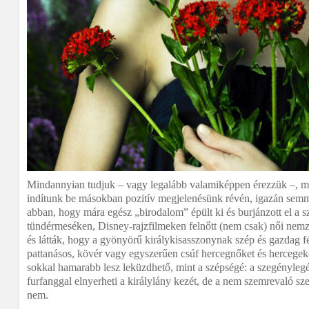
Mindannyian tudjuk – vagy legalább valamiképpen érezzük –, mi
indítunk be másokban pozitív megjelenésünk révén, igazán semm
abban, hogy mára egész „birodalom” épült ki és burjánzott el a s
tündérmeséken, Disney-rajzfilmeken felnőtt (nem csak) női nemz
és látták, hogy a gyönyörű királykisasszonynak szép és gazdag f
pattanásos, kövér vagy egyszerűen csúf hercegnőket és hercege
sokkal hamarabb lesz leküzdhető, mint a szépségé: a szegénylegé
furfanggal elnyerheti a királylány kezét, de a nem szemrevaló s
nem.