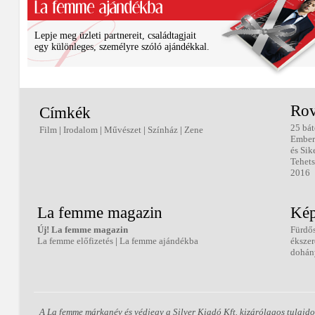
Lepje meg üzleti partnereit, családtagjait
egy különleges, személyre szóló ajándékkal.
Rov
Címkék
25 bát
Film
|
Irodalom
|
Művészet
|
Színház
|
Zene
Ember
és Sik
Tehets
2016
La femme magazin
Kép
Új! La femme magazin
Fürdő
La femme előfizetés
|
La femme ajándékba
éksze
dohán
A La femme márkanév és védjegy a Silver Kiadó Kft. kizárólagos tulajdo