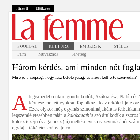
Hírlevél
Előfizetés
Film
Művésznők
Tehetség
Három kérdés, ami minden nőt fogla
Mire jó a szépség, hogy lesz belőle jóság, és miért kell érte szenvedni?
A
legismertebb ókori gondolkodók, Szókratész, Platón és A
kérdése mellett gyakran foglalkoztak az erkölcsi jó és az
Ezek olykor még egymás szinonimájaként is felbukkann
legszemléletesebben talán a
kalokagathia
szó árulkodik a szoros 
kalosz (szép) és agathosz (jó) melléknevek összevonásából szár
egyfajta tökéletes erényt jelent.