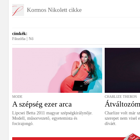
Kormos Nikolett cikke
címkék:
|
Filozófia
Nő
MODE
CHARLIZE THERON
A szépség ezer arca
Átváltozó
Lipcsei Betta 2011 magyar szépségkirálynője.
Charlize volt már s
Modell, műsorvezető, egyetemista és
szerepet nem visel 
focirajongó.
díváét.