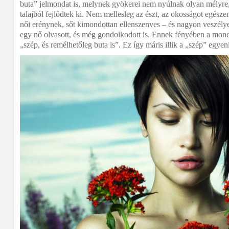
buta” jelmondat is, melynek gyökerei nem nyúlnak olyan mélyre,
talajból fejlődtek ki. Nem mellesleg az észt, az okosságot egésze
női erénynek, sőt kimondottan ellenszenves – és nagyon veszély
egy nő olvasott, és még gondolkodott is. Ennek fényében a monda
„szép, és remélhetőleg buta is”. Ez így máris illik a „szép” egyen