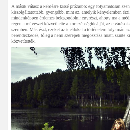
A másik válasz a kérdésre kissé prózaibb: egy folyamatosan szen
kiszolgáltatottabb, gyengébb, mint az, amelyik kényelemben érz
mindenképpen érdemes belegondolni: egyrészt, ahogy ma a médi
régen a művészet közvetítette a kor szépségideálját, az elvárásoka
szemben. Másrészt, ezeket az ideálokat a történelem folyamán az 
berendezkedés, főleg a nemi szerepek megosztása miatt, szinte kiv
közvetítették.