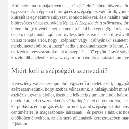
Hófehérke mostohája kivétel a „szép-jó” elméletben, hiszen a tör
egyszerre. Ám éppen a hiúsága és a szépséghez való őrült, gono
külsejét is egy szintre süllyeszti romlott lelkével, és a halálba 
bibircsókos vénasszonyként lép át. A
Szépség és a szörnyeteg
tör
hittem, hogy kivétel lehet, de nem: a fiatal herceget gőgje miatt v
elején, majd miután „jó” szörny lesz belőle, ismét szép ifjúvá vál
valaki tehetne arról, hogy „szépnek” vagy „csúnyának” született
megbüntetett bűnös, a „szép” pedig a megjutalmazott jó lenne. A
évtizedeken/évszázadokon át a „szép” és „jó” együtt járását suly
közelmúltba jelentek meg az olyan formabontó alkotások, amily
Miért kell a szépségért szenvedni?
Keresztény vallási szempontból egyszerű a felelet: azért, hogy 
azért szenvedünk, hogy szebbé válhassunk, a hiúságunkért mint
aszkézis ugyanis elvileg tisztítja a lelket: így amikor a nők halcs
derekukat, belső szerveiket és vérkeringésüket elnyomorítva, tes
kárpótlást azért a gőgös és hiú örömért, amit szépségük fölött é
centiméterrel is magasabbnak látszanak – és persze a lábuk is h
cipőkölteményekben, az elismerő pillantások kereszttüzében már-
fájdalom.