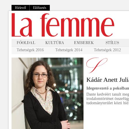
Hírlevél
Előfizetés
Tehetségek 2016
Tehetségek 2014
Tehetségek 2012
Kádár Anett Jul
Idegenvezető a pokolba
Dante kedvéért tanult meg 
irodalomtörténet összefügg
tudományterület közti híd 