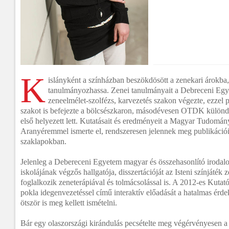
K
islányként a színházban beszökdösött a zenekari árokba,
tanulmányozhassa. Zenei tanulmányait a Debreceni Eg
zeneelmélet-szolfézs, karvezetés szakon végezte, ezzel
szakot is befejezte a bölcsészkaron, másodévesen OTDK külö
első helyezett lett. Kutatásait és eredményeit a Magyar Tudomá
Aranyéremmel ismerte el, rendszeresen jelennek meg publikációi 
szaklapokban.
Jelenleg a Debereceni Egyetem magyar és összehasonlító iroda
iskolájának végzős hallgatója, disszertációját az Isteni színjáték z
foglalkozik zeneterápiával és tolmácsolással is. A 2012-es Kutató
pokla idegenvezetéssel című interaktív előadását a hatalmas érdek
ötször is meg kellett ismételni.
Bár egy olaszországi kirándulás pecsételte meg végérvényesen a s