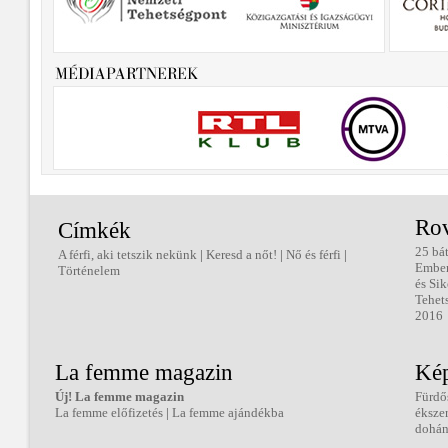
Ro
Címkék
25 bá
A férfi, aki tetszik nekünk
|
Keresd a nőt!
|
Nő és férfi
|
Embe
Történelem
és Sik
Tehet
2016
La femme magazin
Kép
Új! La femme magazin
Fürdő
La femme előfizetés
|
La femme ajándékba
éksze
dohán