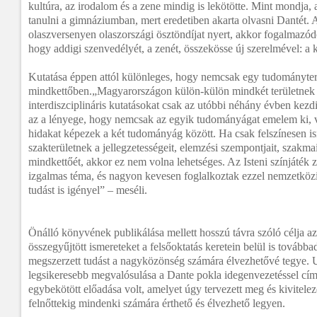
kultúra, az irodalom és a zene mindig is lekötötte. Mint mondja, a
tanulni a gimnáziumban, mert eredetiben akarta olvasni Dantét. 
olaszversenyen olaszországi ösztöndíjat nyert, akkor fogalmazó
hogy addigi szenvedélyét, a zenét, összekösse új szerelmével: a 
Kutatása éppen attól különleges, hogy nemcsak egy tudományter
mindkettőben.„Magyarországon külön-külön mindkét területnek
interdiszciplináris kutatásokat csak az utóbbi néhány évben kezd
az a lényege, hogy nemcsak az egyik tudományágat emelem ki, 
hidakat képezek a két tudományág között. Ha csak felszínesen 
szakterületnek a jellegzetességeit, elemzési szempontjait, szakm
mindkettőét, akkor ez nem volna lehetséges. Az Isteni színjáték
izgalmas téma, és nagyon kevesen foglalkoztak ezzel nemzetközi 
tudást is igényel” – meséli.
Önálló könyvének publikálása mellett hosszú távra szóló célja az
összegyűjtött ismereteket a felsőoktatás keretein belül is tovább
megszerzett tudást a nagyközönség számára élvezhetővé tegye. U
legsikeresebb megvalósulása a Dante pokla idegenvezetéssel című 
egybekötött előadása volt, amelyet úgy tervezett meg és kivitelez
felnőttekig mindenki számára érthető és élvezhető legyen.