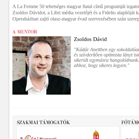
A La Femme 50 tehetséges magyar fiatal című programját izgatot
Zsoldos Dávidot, a Libri média vezetőjét és a Fidelio alapítóját 
Operaházban zajló olasz-magyar évad szervezésében szán szerep
Zsoldos Dávid
"Kádár Anettben egy sokoldalúan
és szívderítően optimista lányt i
sikerült egymásra hangolódnunk
ahhoz, hogy sikeres legyen."