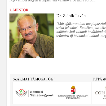
hogy ember legyen a talpán, aki valahová be tudja sorolni!”
Dr. Zelnik István
"Már ifjúkoromban megtapasztal
sokat jelenthet. Remélem, az akko
indíttatásból valamit továbbtudo
számára új távlatokat tudunk meg