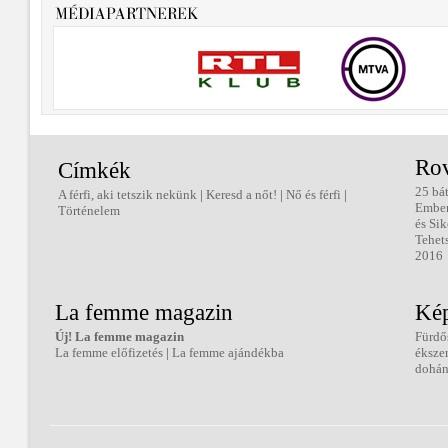
Ro
Címkék
25 bá
A férfi, aki tetszik nekünk
|
Keresd a nőt!
|
Nő és férfi
|
Embe
Történelem
és Sik
Tehet
2016
La femme magazin
Kép
Új! La femme magazin
Fürdő
La femme előfizetés
|
La femme ajándékba
éksze
dohán