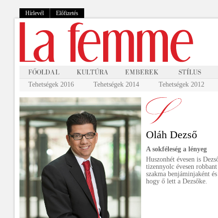
Hírlevél
Előfizetés
Tehetségek 2016
Tehetségek 2014
Tehetségek 2012
Oláh Dezső
A sokféleség a lényeg
Huszonhét évesen is Dezs
tizennyolc évesen robbant
szakma benjáminjaként és
hogy ő lett a Dezsőke.