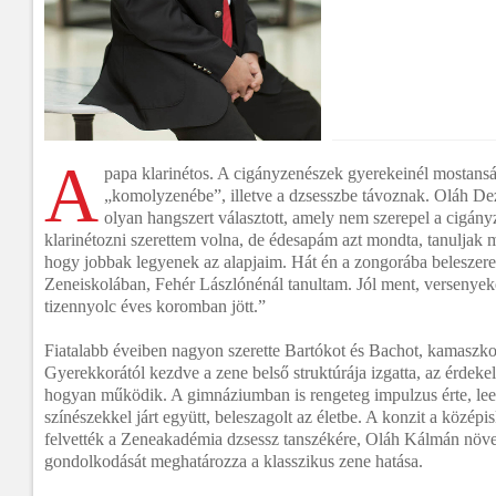
A
papa klarinétos. A cigányzenészek gyerekeinél mostansá
„komolyzenébe”, illetve a dzsesszbe távoznak. Oláh D
olyan hangszert választott, amely nem szerepel a cigán
klarinétozni szerettem volna, de édesapám azt mondta, tanuljak 
hogy jobbak legyenek az alapjaim. Hát én a zongorába beleszere
Zeneiskolában, Fehér Lászlónénál tanultam. Jól ment, versenyek
tizennyolc éves koromban jött.”
Fiatalabb éveiben nagyon szerette Bartókot és Bachot, kamaszko
Gyerekkorától kezdve a zene belső struktúrája izgatta, az érdeke
hogyan működik. A gimnáziumban is rengeteg impulzus érte, lee
színészekkel járt együtt, beleszagolt az életbe. A konzit a középi
felvették a Zeneakadémia dzsessz tanszékére, Oláh Kálmán növe
gondolkodását meghatározza a klasszikus zene hatása.