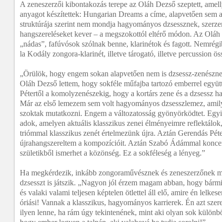
A zeneszerzői kibontakozás terepe az Oláh Dezső szeptett, amel
anyagot készítettek: Hungarian Dreams a címe, alapvetően sem a
struktúrája szerint nem mondja hagyományos dzsessznek, szerze
hangszereléseket kever – a megszokottól eltérő módon. Az Oláh 
„nádas”, fafúvósok szólnak benne, klarinétok és fagott. Nemrégibe
la Kodály zongora-klarinét, illetve tárogató, illetve percussion öss
„Örülök, hogy engem sokan alapvetően nem is dzsessz-zenészne
Oláh Dezső lettem, hogy sokféle műfajba tartozó emberrel együ
Pétertől a komolyzenészekig, hogy a kortárs zene és a dzsessz h
Már az első lemezem sem volt hagyományos dzsesszlemez, amily
szoktak mutatkozni.
Engem a változatosság gyönyörködtet. Egyi
adok, amelyen aktuális klasszikus zenei élményeimre reflektálok
triómmal klasszikus zenét értelmezünk újra. Aztán Gerendás Péte
újrahangszereltem a kompozícióit. Aztán Szabó Ádámmal koncert
születikből ismerhet a közönség. Ez a sokféleség a lényeg.”
Ha megkérdezik, inkább zongoraművésznek és zeneszerzőnek mo
dzsesszt is játszik. „Nagyon jól érzem magam abban, hogy bármi
és valaki valami teljesen képtelen ötlettel áll elő, amire én lelk
óriási! Vannak a klasszikus, hagyományos karrierek. Én azt sze
ilyen lenne, ha rám úgy tekintenének, mint aki olyan sok különb