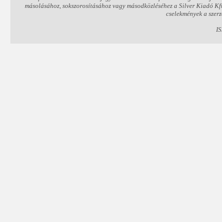
másolásához, sokszorosításához vagy másodközléséhez a Silver Kiadó Kft. 
cselekmények a szerz
I