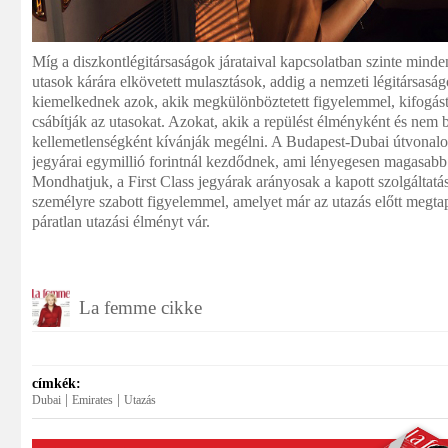
Míg a diszkontlégitársaságok járataival kapcsolatban szinte mind
utasok kárára elkövetett mulasztások, addig a nemzeti légitársas
kiemelkednek azok, akik megkülönböztetett figyelemmel, kifogást
csábítják az utasokat. Azokat, akik a repülést élményként és nem 
kellemetlenségként kívánják megélni. A Budapest-Dubai útvonalon
jegyárai egymillió forintnál kezdődnek, ami lényegesen magasabb a
Mondhatjuk, a First Class jegyárak arányosak a kapott szolgáltatá
személyre szabott figyelemmel, amelyet már az utazás előtt megtapa
páratlan utazási élményt vár.
La femme cikke
címkék:
|
|
Dubai
Emirates
Utazás