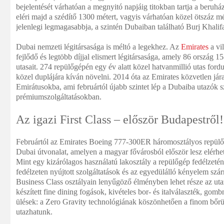
bejelentését várhatóan a megnyitó napjáig titokban tartja a beruhá
eléri majd a szédítő 1300 métert, vagyis várhatóan közel ötszáz m
jelenlegi legmagasabbja, a szintén Dubaiban található Burj Khalifa
Dubai nemzeti légitársasága is méltó a legekhez. Az
Emirates
a vi
fejlődő és legtöbb díjjal elismert légitársasága, amely 86 ország 15
utasait. 274 repülőgépén egy év alatt közel hatvanmillió utas ford
közel duplájára kíván növelni. 2014 óta az Emirates közvetlen jár
Emirátusokba, ami februártól újabb szintet lép a Dubaiba utazók s
prémiumszolgáltatásokban.
Az igazi First Class – először Budapestről!
Februártól az Emirates Boeing 777-300ER háromosztályos repülőgé
Dubai útvonalat, amelyen a magyar fővárosból először lesz elérhet
Mint egy kizárólagos használatú lakosztály a repülőgép fedélzetén
fedélzeten nyújtott szolgáltatások és az egyedülálló kényelem szárn
Business Class osztályain lenyűgöző élményben lehet része az utaz
készített fine dining fogások, kivételes bor- és italválaszték, go
ülések: a Zero Gravity technológiának köszönhetően a finom bőrü
utazhatunk.