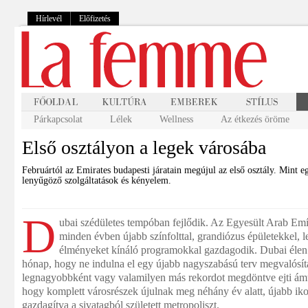
Hírlevél
Előfizetés
Párkapcsolat
Lélek
Wellness
Az étkezés öröme
Első osztályon a legek városába
Februártól az Emirates budapesti járatain megújul az első osztály. Mint eg
lenyűgöző szolgáltatások és kényelem.
D
ubai szédületes tempóban fejlődik. Az Egyesült Arab Em
minden évben újabb színfolttal, grandiózus épületekkel, 
élményeket kínáló programokkal gazdagodik. Dubai élen j
hónap, hogy ne indulna el egy újabb nagyszabású terv megvalósítá
legnagyobbként vagy valamilyen más rekordot megdöntve ejti ámul
hogy komplett városrészek újulnak meg néhány év alatt, újabb ik
gazdagítva a sivatagból született metropoliszt.