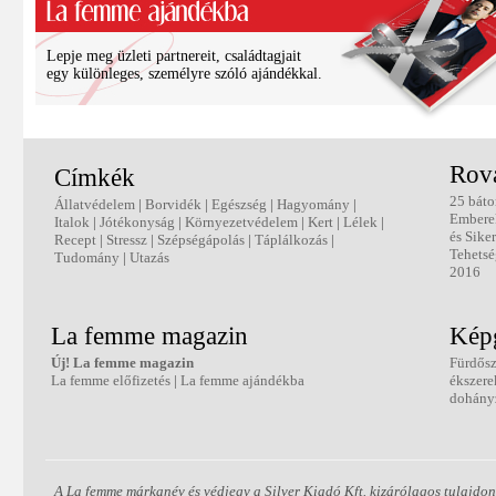
Lepje meg üzleti partnereit, családtagjait
egy különleges, személyre szóló ajándékkal.
Rov
Címkék
25 báto
Állatvédelem
|
Borvidék
|
Egészség
|
Hagyomány
|
Embere
Italok
|
Jótékonyság
|
Környezetvédelem
|
Kert
|
Lélek
|
és Sike
Recept
|
Stressz
|
Szépségápolás
|
Táplálkozás
|
Tehetsé
Tudomány
|
Utazás
2016
La femme magazin
Képg
Új! La femme magazin
Fürdős
La femme előfizetés
|
La femme ajándékba
ékszere
dohányz
A La femme márkanév és védjegy a Silver Kiadó Kft. kizárólagos tulajdon