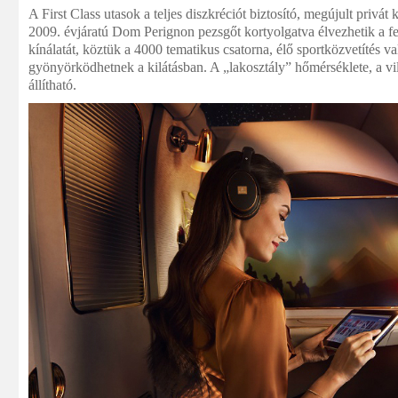
A First Class utasok a teljes diszkréciót biztosító, megújult privát
2009. évjáratú Dom Perignon pezsgőt kortyolgatva élvezhetik a fe
kínálatát, köztük a 4000 tematikus csatorna, élő sportközvetítés 
gyönyörködhetnek a kilátásban. A „lakosztály” hőmérséklete, a vil
állítható.