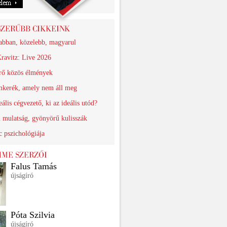
abban, közelebb, magyarul
ravitz: Live 2026
érő közös élmények
kerék, amely nem áll meg
eális cégvezető, ki az ideális utód?
n mulatság, gyönyörű kulisszák
 pszichológiája
Falus Tamás
újságíró
Póta Szilvia
újságíró