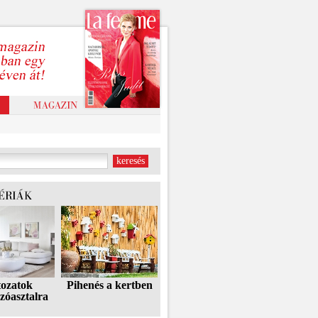
tozatok
Pihenés a kertben
zóasztalra