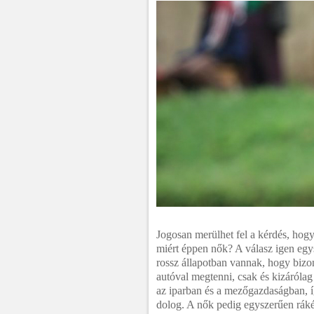
Jogosan merülhet fel a kérdés, hogy
miért éppen nők? A válasz igen egys
rossz állapotban vannak, hogy biz
autóval megtenni, csak és kizárólag
az iparban és a mezőgazdaságban, íg
dolog. A nők pedig egyszerűen ráké