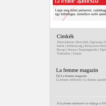
Lepje meg üzleti partnereit, családtagj
egy különleges, személyre szóló ajánd
Címkék
Állatvédelem
|
Borvidék
|
Egészség
|
Italok
|
Jótékonyság
|
Környezetvédel
Recept
|
Stressz
|
Szépségápolás
|
Tápl
Tudomány
|
Utazás
La femme magazin
Új! La femme magazin
La femme előfizetés
|
La femme ajándé
A La femme márkanév és védjegy a Silv