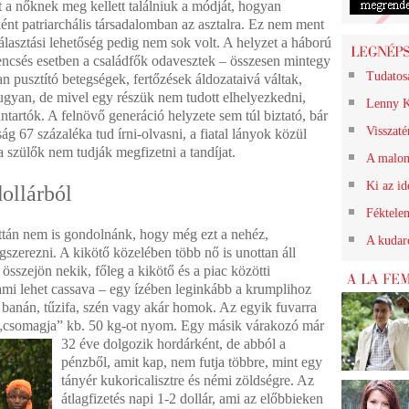
ért a nőknek meg kellett találniuk a módját, hogyan
ént patriarchális társadalomban az asztalra. Ez nem ment
lasztási lehetőség pedig nem sok volt. A helyzet a háború
rencsés esetben a családfők odavesztek – összesen mintegy
Tudatos
n pusztító betegségek, fertőzések áldozataivá váltak,
 ugyan, de mivel egy részük nem tudott elhelyezkedni,
Lenny K
tartók. A felnövő generáció helyzete sem túl biztató, bár
Visszat
g 67 százaléka tud írni-olvasni, a fiatal lányok közül
a szülők nem tudják megfizetni a tandíjat.
A malom
Ki az id
dollárból
Féktele
ttán nem is gondolnánk, hogy még ezt a nehéz,
A kudarc
erezni. A kikötő közelében több nő is unottan áll
összejön nekik, főleg a kikötő és a piac közötti
, ami lehet cassava – egy ízében leginkább a krumplihoz
, banán, tűzifa, szén vagy akár homok. Az egyik fuvarra
a „csomagja” kb. 50 kg-ot nyom. Egy másik várakozó már
32 éve dolgozik hordárként, de abból a
pénzből, amit kap, nem futja többre, mint egy
tányér kukoricalisztre és némi zöldségre. Az
átlagfizetés napi 1-2 dollár, ami az előbbieken