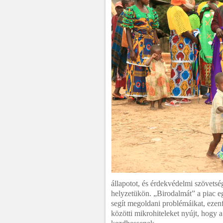
állapotot, és érdekvédelmi szövetsé
helyzetükön. „Birodalmát” a piac eg
segít megoldani problémáikat, ezenf
közötti mikrohiteleket nyújt, hogy