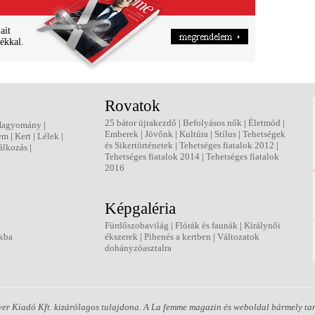
ait
ékkal.
Rovatok
25 bátor újrakezdő
|
Befolyásos nők
|
Életmód
|
Hagyomány
|
Emberek
|
Jövőnk
|
Kultúra
|
Stílus
|
Tehetségek
em
|
Kert
|
Lélek
|
és Sikertörténetek
|
Tehetséges fiatalok 2012
|
álkozás
|
Tehetséges fiatalok 2014
|
Tehetséges fiatalok
2016
Képgaléria
Fürdőszobavilág
|
Flórák és faunák
|
Királynői
kba
ékszerek
|
Pihenés a kertben
|
Változatok
dohányzóasztalra
er Kiadó Kft. kizárólagos tulajdona. A La femme magazin és weboldal bármely tart