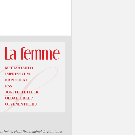
MÉDIAAJÁNLÓ
IMPRESSZUM
KAPCSOLAT
RSS
JOGI FELTÉTELEK
OLDALTÉRKÉP
ÖTVENENTÚL.HU
almi és vizuális elemének átvételéhez,