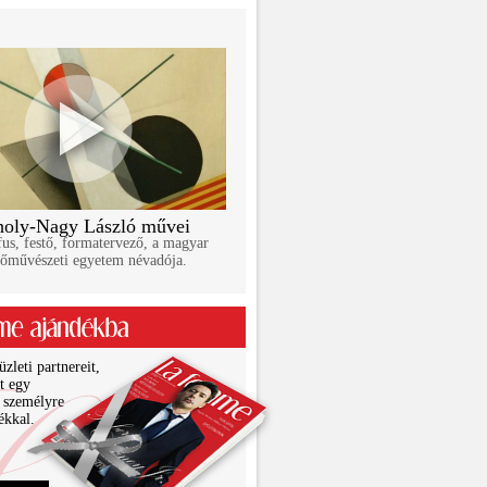
oly-Nagy László művei
us, festő, formatervező, a magyar
őművészeti egyetem névadója.
zleti partnereit,
it egy
 személyre
ékkal.