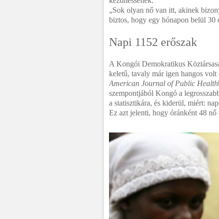
kezdhessenek.
„Sok olyan nő van itt, akinek bizon
biztos, hogy egy hónapon belül 30 
Napi 1152 erőszak
A Kongói Demokratikus Köztársaság
keletű, tavaly már igen hangos volt 
American Journal of Public Health
szempontjából Kongó a legrosszabb 
a statisztikára, és kiderül, miért: 
Ez azt jelenti, hogy óránként 48 nő 