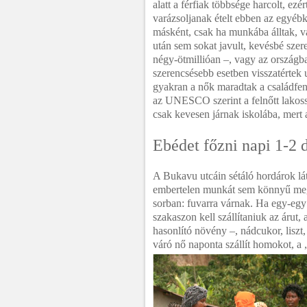
alatt a férfiak többsége harcolt, ez
varázsoljanak ételt ebben az egyébk
másként, csak ha munkába álltak, vá
után sem sokat javult, kevésbé sze
négy-ötmillióan –, vagy az országba
szerencsésebb esetben visszatértek
gyakran a nők maradtak a családfenn
az UNESCO szerint a felnőtt lakossá
csak kevesen járnak iskolába, mert 
Ebédet főzni napi 1-2 
A Bukavu utcáin sétáló hordárok lá
embertelen munkát sem könnyű megsz
sorban: fuvarra várnak. Ha egy-egy 
szakaszon kell szállítaniuk az árut
hasonlító növény –, nádcukor, liszt
váró nő naponta szállít homokot, 