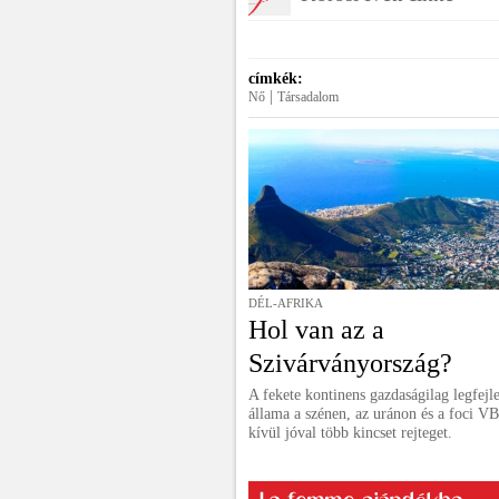
címkék:
|
Nő
Társadalom
DÉL-AFRIKA
Hol van az a
Szivárványország?
A fekete kontinens gazdaságilag legfejl
állama a szénen, az uránon és a foci V
kívül jóval több kincset rejteget.