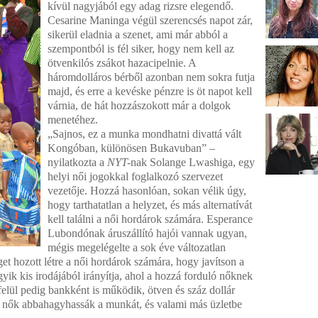
kívül nagyjából egy adag rizsre elegendő.
Cesarine Maninga végül szerencsés napot zár,
sikerül eladnia a szenet, ami már abból a
szempontból is fél siker, hogy nem kell az
ötvenkilós zsákot hazacipelnie. A
háromdolláros bérből azonban nem sokra futja
majd, és erre a kevéske pénzre is öt napot kell
várnia, de hát hozzászokott már a dolgok
menetéhez.
„Sajnos, ez a munka mondhatni divattá vált
Kongóban, különösen Bukavuban” –
nyilatkozta a
NYT-
nak Solange Lwashiga, egy
helyi női jogokkal foglalkozó szervezet
vezetője. Hozzá hasonlóan, sokan vélik úgy,
hogy tarthatatlan a helyzet, és más alternatívát
kell találni a női hordárok számára. Esperance
Lubondónak áruszállító hajói vannak ugyan,
mégis megelégelte a sok éve változatlan
get hozott létre a női hordárok számára, hogy javítson a
yik kis irodájából irányítja, ahol a hozzá forduló nőknek
elül pedig bankként is működik, ötven és száz dollár
 a nők abbahagyhassák a munkát, és valami más üzletbe