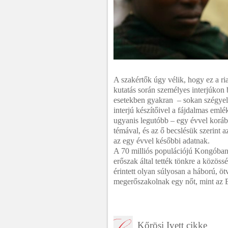
A szakértők úgy vélik, hogy ez a ri
kutatás során személyes interjúkon b
esetekben gyakran – sokan szégyell
interjú készítőivel a fájdalmas eml
ugyanis legutóbb – egy évvel koráb
témával, és az ő becslésük szerint 
az egy évvel későbbi adatnak.
A 70 milliós populációjú Kongóban 
erőszak által tették tönkre a közös
érintett olyan súlyosan a háború, 
megerőszakolnak egy nőt, mint az 
Kőrösi Ivett cikke