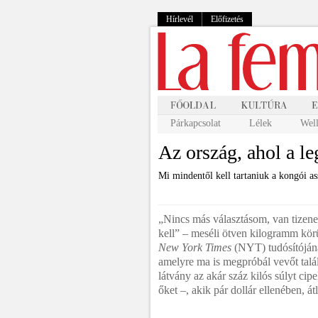
Hírlevél
Előfizetés
Párkapcsolat
Lélek
Well
Az ország, ahol a l
Mi mindentől kell tartaniuk a kongói a
„Nincs más választásom, van tizen
kell” – meséli ötven kilogramm kör
New York Times
(NYT) tudósítóján
amelyre ma is megpróbál vevőt talá
látvány az akár száz kilós súlyt cip
őket –, akik pár dollár ellenében, á