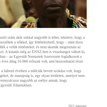
asztó szám akár sokkal nagyobb is lehet, tekintve, hogy a
eszéltek a nőkkel, így feltételezhető, hogy – mint ilyen
ték a velük történteket, és nem akarták megosztani az
éket. A kutatás még az ENSZ-ben is visszhangot váltott ki,
ban – az Egyesült Nemzetek Szervezete foglalkozott a
az éves átlag 16 000 erőszak volt, ami huszonhatod része
a háború éveiben a milíciák bevett szokása volt, hogy
ségeket, de manapság is, egy olyan területen, amelyet nem
ötvennyolcszor nagyobb az esélye annak, hogy
Egyesült Államokban.
2013. augusztus