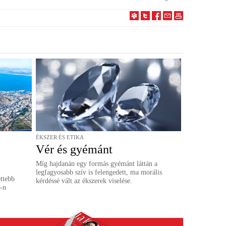
ÉKSZER ÉS ETIKA
Vér és gyémánt
Míg hajdanán egy formás gyémánt láttán a
legfagyosabb szív is felengedett, ma morális
ettebb
kérdéssé vált az ékszerek viselése.
B-n