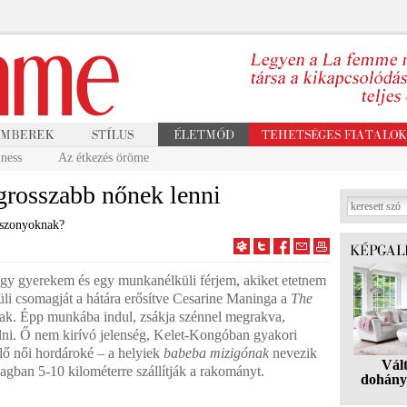
ness
Az étkezés öröme
egrosszabb nőnek lenni
sszonyoknak?
egy gyerekem és egy munkanélküli férjem, akiket etetnem
üli csomagját a hátára erősítve Cesarine Maninga a
The
ak. Épp munkába indul, zsákja szénnel megrakva,
lni. Ő nem kirívó jelenség, Kelet-Kongóban gyakori
elő női hordároké – a helyiek
babeba mizigónak
nevezik
Vál
tlagban 5-10 kilométerre szállítják a rakományt.
dohány