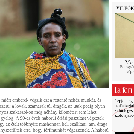
Moh
Fotográf
képz
 miért emberek végzik ezt a rettentő nehéz munkát, és
Lepje meg ü
zerű: a lovak, szamarak túl drágák, az utak pedig olyan
családtagja
különleges,
onyos szakaszokon még néhány kilométert sem lehet
szóló ajánd
 gyalog. A 90-es évek háborúi óriási pusztítást végeztek
y az ételt többnyire máshonnan kell szállítani, ami drága
nyszerültek arra, hogy férfimunkát végezzenek. A háború