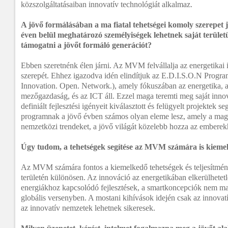
közszolgáltatásaiban innovatív technológiát alkalmaz.
A jövő formálásában a ma fiatal tehetségei komoly szerepet 
éven belül meghatározó személyiségek lehetnek saját terüle
támogatni a jövőt formáló generációt?
Ebben szeretnénk élen járni. Az MVM felvállalja az energetikai 
szerepét. Ehhez igazodva idén elindítjuk az E.D.I.S.O.N Progra
Innovation. Open. Network.), amely fókuszában az energetika, 
mezőgazdaság, és az ICT áll. Ezzel maga teremti meg saját innov
definiált fejlesztési igényeit kiválasztott és felügyelt projektek se
programnak a jövő évben számos olyan eleme lesz, amely a magya
nemzetközi trendeket, a jövő világát közelebb hozza az emberek
Úgy tudom, a tehetségek segítése az MVM számára is kiemel
Az MVM számára fontos a kiemelkedő tehetségek és teljesítmé
területén különösen. Az innováció az energetikában elkerülhetet
energiákhoz kapcsolódó fejlesztések, a smartkoncepciók nem ma
globális versenyben. A mostani kihívások idején csak az innovatív
az innovatív nemzetek lehetnek sikeresek.