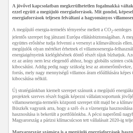
A jövővel kapcsolatban megkerülhetetlen fogalmakká váltak
ezzel együtt a megújuló energiaforrások. Mit gondol, képese
energiaforrások teljesen felváltani a hagyományos villamose
A megújuló energia-termelés térnyerése mellett a CO
-semleges 
2
jelentős szerepet fog játszani Európa ellátásbiztonságában. A m
együttes erősítése tudja felvenni a versenyt a klímaváltozás elle
megújulók olyan mértéket érhetnek el villamosenergia-felhaszná
energiaigényeink kielégítésének döntő részét rájuk bízhatjuk. Az
ez az arány nem lesz elegendő ahhoz, hogy globális szinten csök
kibocsátást. Addig pedig nagy szükség lesz az atomerőművekre, 
forrás, mely nagy mennyiségű villamos áram előállítására képe
kibocsátása nélkül.
Új stratégiánkban kiemelt szerepet szánunk a megújuló energiá
projektek szerves részét fogják képezni vállalatcsoportunk jövő
villamosenergia-termelés központi szerepet tölt majd be a klíma
Büszkék vagyunk arra, hogy a szél- és a vízenergia hasznosítása
hasznosítása is bekerült a portfóliónkba. A pécsi naperőmű nag
Magyarország a párizsi klímacsúcson tett vállalásait 2020-ig teljes
Magyarország számára is a megújuló energiaforrások haszná