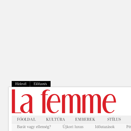
Hírlevél
Előfizetés
Barát vagy ellenség?
Újkori luxus
Időutazások
Pé