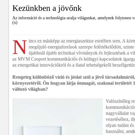
Kezünkben a jövőnk
Az információ és a technológia uralja világunkat, amelynek folytonos v
(x)
N
incs ez másképp az energiaszektor esetében sem. A kör
megújuló energiaforrások szerepe felértékelődött, szinte
újabbnál újabb technikai vívmányok és fejlesztések a vi
az MVM Csoport kommunikációs és külügyi kapcsolatok igazgató
az energetikai innovációkról és a fiatal tehetségekről beszélgettü
Rengeteg különböző vízió és jóslat szól a jövő társadalmáról
környezetéről. Ön hogyan látja önmagát, szakmai területét 
változó világban?
Valószínűleg re
kommunikációs
nagyvállalat v
vezetéséhez, i
olyan tudást é
használni, ami