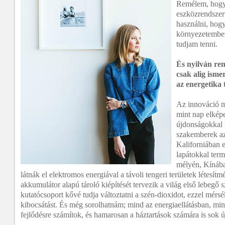
Remélem, hogy 
eszközrendszert
használni, hog
környezetemben
tudjam tenni.
És nyilván re
csak alig isme
az energetika
Az innováció me
mint nap elképe
újdonságokkal r
szakemberek az 
Kaliforniában er
lapátokkal term
mélyén, Kínáb
látnák el elektromos energiával a távoli tengeri területek létesít
akkumulátor alapú tároló kiépítését tervezik a világ első lebegő 
kutatócsoport kővé tudja változtatni a szén-dioxidot, ezzel mérs
kibocsátást. És még sorolhatnám; mind az energiaellátásban, mi
fejlődésre számítok, és hamarosan a háztartások számára is sok újí