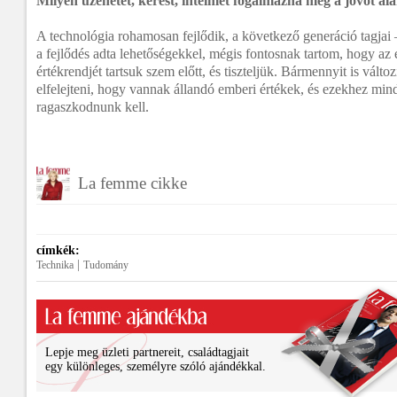
Milyen üzenetet, kérést, intelmet fogalmazna meg a jövőt al
A technológia rohamosan fejlődik, a következő generáció tagjai 
a fejlődés adta lehetőségekkel, mégis fontosnak tartom, hogy az 
értékrendjét tartsuk szem előtt, és tiszteljük. Bármennyit is válto
elfelejteni, hogy vannak állandó emberi értékek, és ezekhez mi
ragaszkodnunk kell.
La femme cikke
címkék:
|
Technika
Tudomány
Lepje meg üzleti partnereit, családtagjait
egy különleges, személyre szóló ajándékkal.