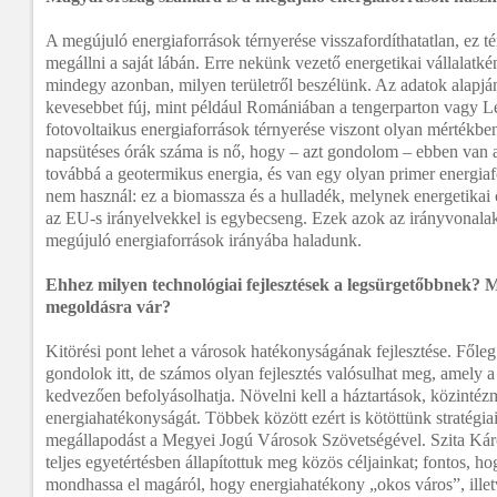
A megújuló energiaforrások térnyerése visszafordíthatatlan, ez té
megállni a saját lábán. Erre nekünk vezető energetikai vállalatké
mindegy azonban, milyen területről beszélünk. Az adatok alapj
kevesebbet fúj, mint például Romániában a tengerparton vagy 
fotovoltaikus energiaforrások térnyerése viszont olyan mértékben 
napsütéses órák száma is nő, hogy – azt gondolom – ebben van 
továbbá a geotermikus energia, és van egy olyan primer energiaf
nem használ: ez a biomassza és a hulladék, melynek energetikai 
az EU-s irányelvekkel is egybecseng. Ezek azok az irányvonala
megújuló energiaforrások irányába haladunk.
Ehhez milyen technológiai fejlesztések a legsürgetőbbnek? M
megoldásra vár?
Kitörési pont lehet a városok hatékonyságának fejlesztése. Főle
gondolok itt, de számos olyan fejlesztés valósulhat meg, amely a
kedvezően befolyásolhatja. Növelni kell a háztartások, közinté
energiahatékonyságát. Többek között ezért is kötöttünk stratégi
megállapodást a Megyei Jogú Városok Szövetségével. Szita Káro
teljes egyetértésben állapítottuk meg közös céljainkat; fontos, h
mondhassa el magáról, hogy energiahatékony „okos város”, ille