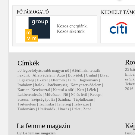
Ro
Címkék
25 bá
50 legbefolyásosabb magyar nő
|
A férfi, aki tetszik
Embe
nekünk
|
Állatvédelem
|
Autó
|
Borvidék
|
Család
|
Divat
és Sik
|
Egészség
|
Ékszer
|
Éttermek
|
Film
|
Hagyomány
|
Tehet
Irodalom
|
Italok
|
Jótékonyság
|
Környezetvédelem
|
2016
Karrier
|
Kerekasztal
|
Keresd a nőt!
|
Kert
|
Lélek
|
Lakberendezés
|
Művészet
|
Nő
|
Nő és férfi
|
Recept
|
Stressz
|
Szépségápolás
|
Színház
|
Táplálkozás
|
Történelem
|
Technika
|
Tehetség
|
Televízió
|
Tudomány
|
Uralkodók
|
Utazás
|
Üzlet
|
Zene
La femme magazin
Kép
Új! La femme magazin
Fürdő