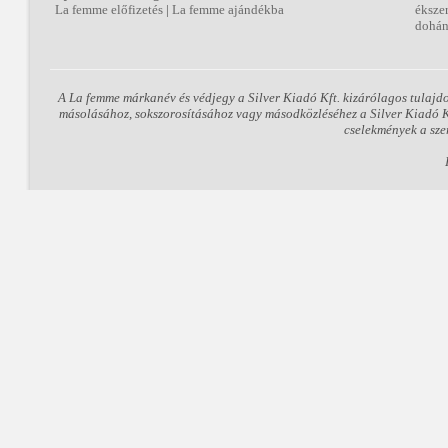
La femme előfizetés
|
La femme ajándékba
éksze
dohán
A La femme márkanév és védjegy a Silver Kiadó Kft. kizárólagos tulajd
másolásához, sokszorosításához vagy másodközléséhez a Silver Kiadó Kft
cselekmények a sze