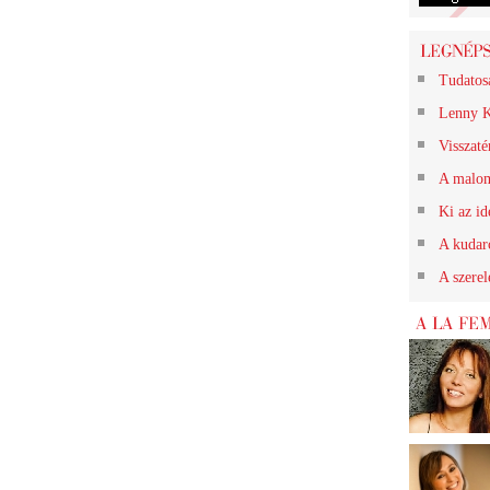
Tudatos
Lenny K
Visszat
A malom
Ki az id
A kudarc
A szerel