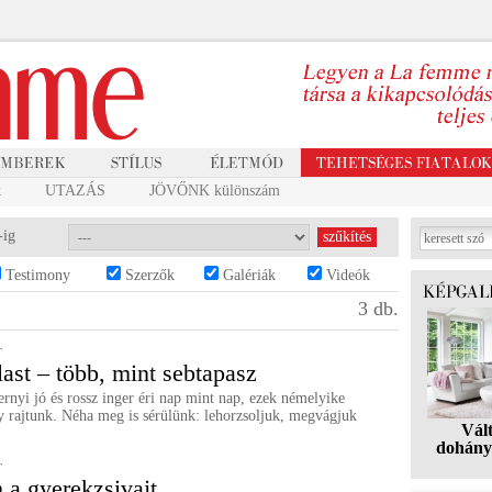
k
UTAZÁS
JÖVŐNK különszám
-ig
Testimony
Szerzők
Galériák
Videók
3 db.
T
ast – több, mint sebtapasz
rnyi jó és rossz inger éri nap mint nap, ezek némelyike
 rajtunk. Néha meg is sérülünk: lehorzsoljuk, megvágjuk
Vál
.
dohány
T
a gyerekzsivajt