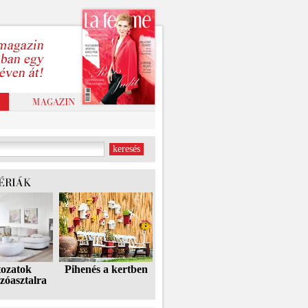
tozatok
Pihenés a kertben
zóasztalra