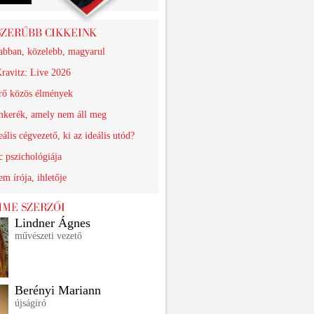
abban, közelebb, magyarul
ravitz: Live 2026
érő közös élmények
kerék, amely nem áll meg
eális cégvezető, ki az ideális utód?
 pszichológiája
em írója, ihletője
Lindner Ágnes
művészeti vezető
Berényi Mariann
újságíró