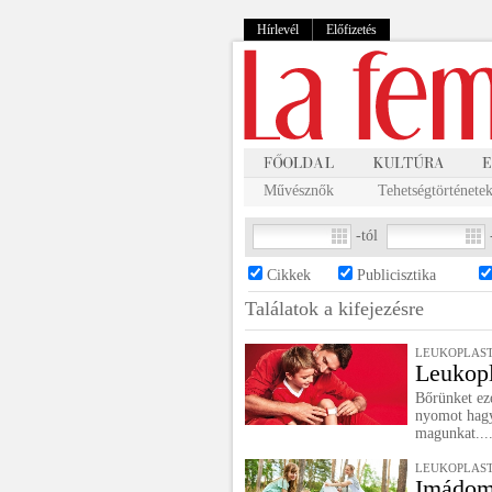
Hírlevél
Előfizetés
Művésznők
Tehetségtörténete
-tól
Cikkek
Publicisztika
Találatok a
kifejezésre
LEUKOPLAS
Leukopl
Bőrünket eze
nyomot hagy
magunkat...
LEUKOPLAS
Imádom 