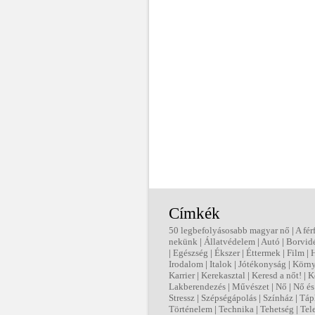
Címkék
50 legbefolyásosabb magyar nő
|
A fér
nekünk
|
Állatvédelem
|
Autó
|
Borvid
|
Egészség
|
Ékszer
|
Éttermek
|
Film
|
Irodalom
|
Italok
|
Jótékonyság
|
Körny
Karrier
|
Kerekasztal
|
Keresd a nőt!
|
K
Lakberendezés
|
Művészet
|
Nő
|
Nő és 
Stressz
|
Szépségápolás
|
Színház
|
Táp
Történelem
|
Technika
|
Tehetség
|
Tel