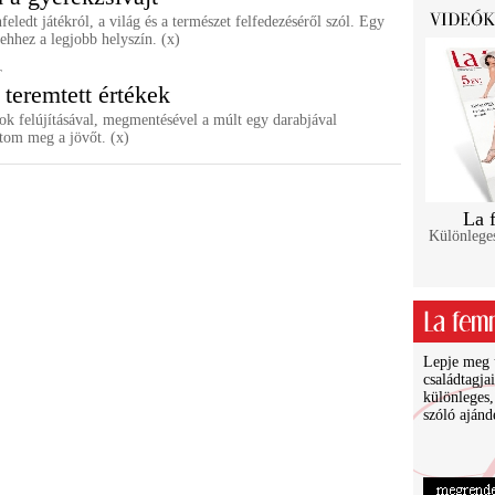
feledt játékról, a világ és a természet felfedezéséről szól. Egy
ehhez a legjobb helyszín. (x)
T
teremtett értékek
ok felújításával, megmentésével a múlt egy darabjával
tom meg a jövőt. (x)
La 
Különlege
Lepje meg ü
családtagja
különleges,
szóló ajánd