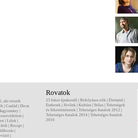
Rovatok
25 bátor újrakezdő
|
Befolyásos nők
|
Életmód
|
fi, aki tetszik
Emberek
|
Jövőnk
|
Kultúra
|
Stílus
|
Tehetségek
ék
|
Család
|
Divat
és Sikertörténetek
|
Tehetséges fiatalok 2012
|
Hagyomány
|
Tehetséges fiatalok 2014
|
Tehetséges fiatalok
ezetvédelem
|
2016
ert
|
Lélek
|
férfi
|
Recept
|
lálkozás
|
evízió
|