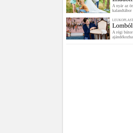
A nyár az ön
kalandtábor 
LEUKOPLAS
Lomból 
A régi bútor
ajándékozha