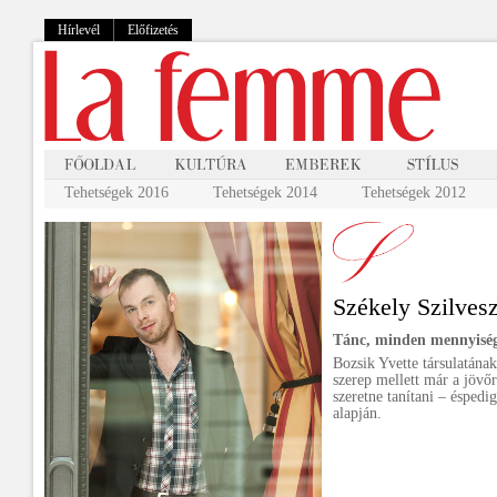
Hírlevél
Előfizetés
Tehetségek 2016
Tehetségek 2014
Tehetségek 2012
Székely Szilvesz
Tánc, minden mennyisé
Bozsik Yvette társulatána
szerep mellett már a jövő
szeretne tanítani – éspedi
alapján.