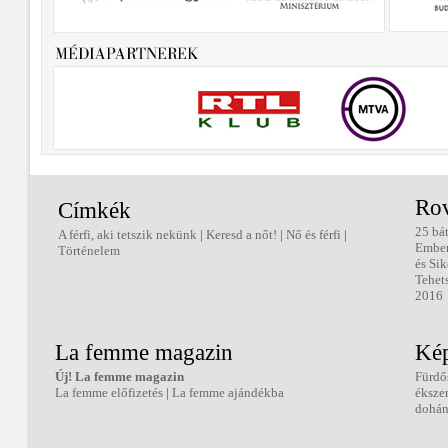
Ro
Címkék
25 bá
A férfi, aki tetszik nekünk
|
Keresd a nőt!
|
Nő és férfi
|
Embe
Történelem
és Sik
Tehet
2016
La femme magazin
Kép
Új! La femme magazin
Fürdő
La femme előfizetés
|
La femme ajándékba
éksze
dohán