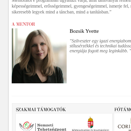
Mentorától e programban ugyanazt várja, amit tanítványai reméln
képességeimmel, erősségeimmel, gyengeségeimmel, ismerje fel, 
sikeresebb legyek mind a táncban, mind a tanításban.”
Bozsik Yvette
"Szilveszter egy igazi energiabom
stílusérzékkel és technikai tudáss
energiája fogott meg leginkább. 