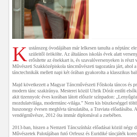
K
ustánszeg óvodájában már lelkesen tanulta a néptánc elem
szüleitől örökölte. Az általános iskolás évek alatt verse
erősítette az énekkart is, és szavalóversenyeken is részt 
Művészeti Szakközépiskola táncművészeti tagozatára járt, ahol a
tánctechnikák mellett napi két órában gyakorolta a klasszikus bal
Majd következett a Magyar Táncművészeti Főiskola táncos és pr
modern tánc szakiránya. Mesterei közül Uhrik Dórát említi elsők
akit tizennyolc éves korában látott először színpadon: „Lenyűgöz
mozdulatvilága, moderntánc-világa.” Nem kis büszkeséggel töltö
huszonegy évesen meghívta társulatába, a Traviata előadásába. Az
vendégművésze, 2012 óta immár diplomával a zsebében.
2013-ban, hiszen a Nemzeti Táncszínház előadásai közül négy da
Művészetek Palotájában futó Orfeusz és Euridiké táncjáték koreo