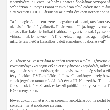
táncművésze, a Centrál Színház Cabaret előadásának oszlopos tá
Színházban, a Pöttyös Panni az iskolában című előadásban talál
által vezetett GOBE Társulattal az elmúlt években körbetáncolta 
Talán meglepő, de nem szeretne együttest alapítani, társulatot veze
oktatáselmélettel foglalkozik. Határozottan állítja, hogy a versen
a klasszikus balett-technikát is ahhoz, hogy a táncosok ügyeseb
virtuózabbak lehessenek. „A lábvezetés, a rugalmasság, a hajlék
mind fejleszthető a klasszikus balett elemeinek gyakorlásával” 
A Székely Szilveszter által felépített rendszer a műfaj igényeine
követelményekkel segíti elő a versenytáncosok fejlődését, művé
ugyan már ismert e módszer, de tudomása szerint még sehol a vil
fényképekkel, DVD-melléklettel illusztrált tankönyv, amely össze
ennek jegyében tartott előadást két éve a III. Nemzetközi Tánc
táncstílusok találkozásáról, és készül publikálni dolgozatokat a
Közleményekben.
Idővel doktori címet is kíván szerezni táncoktatásból, ha pedig bef
szeretne – saját módszere alapján.