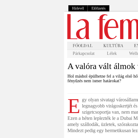
Hírlevél
Előfizetés
Párkapcsolat
Lélek
Well
A valóra vált álmok
Hol máshol épülhetne fel a világ első hő
fényűzés nem ismer határokat?
E
gy olyan sivatagi városállam
legnagyobb virágoskertjét és
szigetcsoportja van, nem mara
Ezen a héten leplezték le a Dubai Ma
amely szállodák, üzletek, szórakozt
Mindezt pedig egy hermetikusan lezá