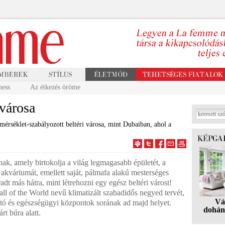
ness
Az étkezés öröme
 városa
mérséklet-szabályozott beltéri városa, mint Dubaiban, ahol a
nak, amely birtokolja a világ legmagasabb épületét, a
 akváriumát, emellett saját, pálmafa alakú mesterséges
dt más hátra, mint létrehozni egy egész beltéri várost!
ll of the World nevű klimatizált szabadidős negyed tervét,
Vá
ató és egészségügyi központok sorának ad majd helyet.
dohán
rt búra alatt.