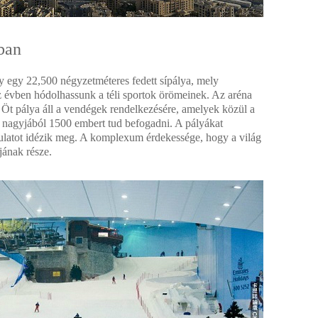
ban
y egy 22,500 négyzetméteres fedett sípálya, mely
sz évben hódolhassunk a téli sportok örömeinek. Az aréna
 Öt pálya áll a vendégek rendelkezésére, amelyek közül a
 nagyjából 1500 embert tud befogadni. A pályákat
ulatot idézik meg. A komplexum érdekessége, hogy a világ
ának része.