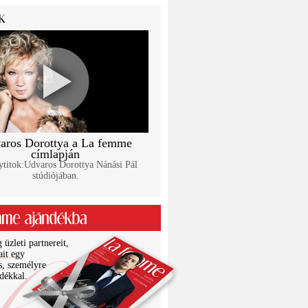
aros Dorottya a La femme
címlapján
titok:Udvaros Dorottya Nánási Pál
stúdiójában.
üzleti partnereit,
ait egy
s, személyre
ndékkal.