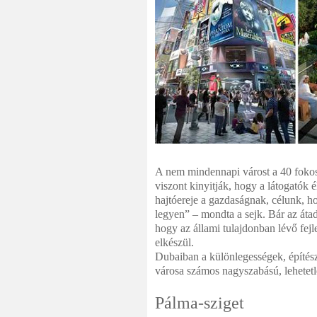
A nem mindennapi várost a 40 fokos 
viszont kinyitják, hogy a látogatók 
hajtóereje a gazdaságnak, célunk, h
legyen” – mondta a sejk. Bár az átad
hogy az állami tulajdonban lévő fejle
elkészül.
Dubaiban a különlegességek, építész
városa számos nagyszabású, lehetetle
Pálma-sziget