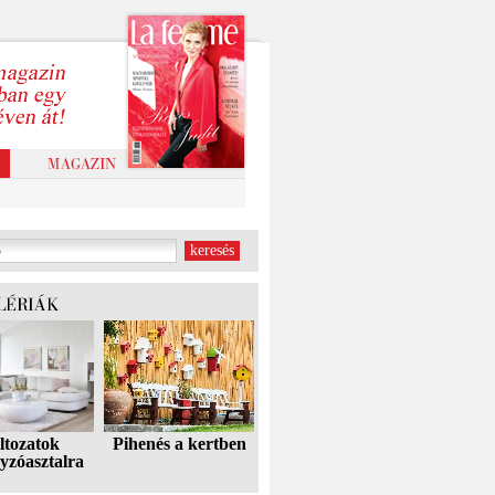
ltozatok
Pihenés a kertben
yzóasztalra