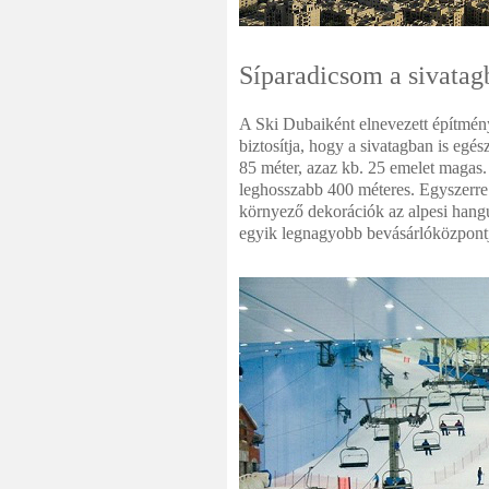
Síparadicsom a sivatag
A Ski Dubaiként elnevezett építmén
biztosítja, hogy a sivatagban is egé
85 méter, azaz kb. 25 emelet magas.
leghosszabb 400 méteres. Egyszerre
környező dekorációk az alpesi hang
egyik legnagyobb bevásárlóközpontj