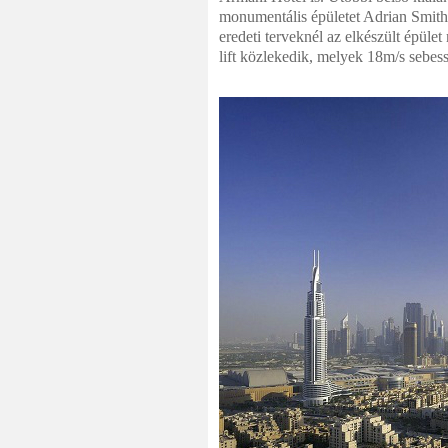
monumentális épületet Adrian Smith t
eredeti terveknél az elkészült épül
lift közlekedik, melyek 18m/s sebes