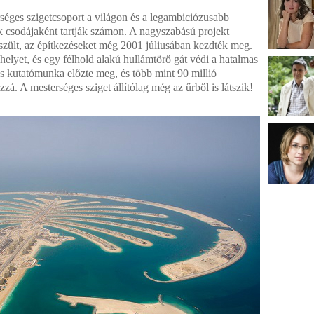
éges szigetcsoport a világon és a legambiciózusabb
ik csodájaként tartják számon. A nagyszabású projekt
észült, az építkezéseket még 2001 júliusában kezdték meg.
helyet, és egy
félhold alakú hullámtörő gát védi a hatalmas
s kutatómunka előzte meg, és több mint 90 millió
á. A mesterséges sziget állítólag még az űrből is látszik!