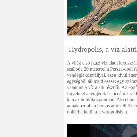
Hydropolis, a víz alatt
A világ első igazi víz alatti luxuss
szálloda 20 méterrel a Perzsa-öböl fe
vendéglakosztállyal, ezen kívül étte
egységből áll majd össze: egy száraz
valamint a víz alatti részből. Az ép
figyelmet a tengerek és óceánok véd
kap az üdülőközpontban. Aki ebben
annak azonban borsos árat kell fize
dollárba kerül a Hydropolisban.