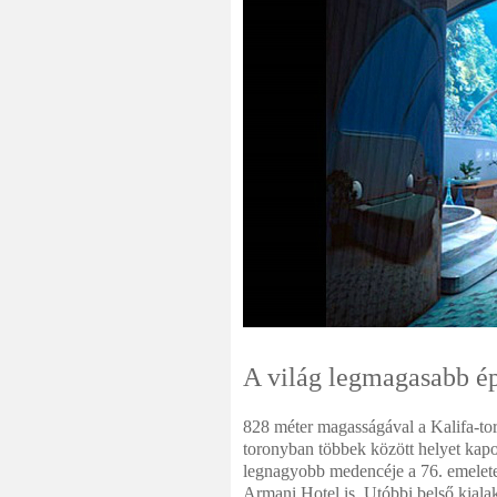
A világ legmagasabb ép
828 méter magasságával a Kalifa-tor
toronyban többek között helyet kapo
legnagyobb medencéje a 76. emeleten
Armani Hotel is. Utóbbi belső kialak