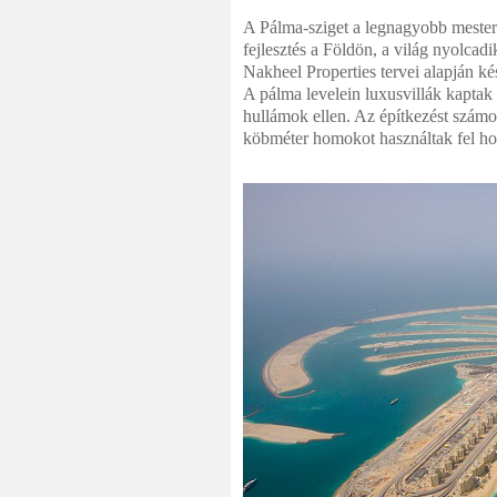
A Pálma-sziget a legnagyobb mesters
fejlesztés a Földön, a világ nyolcad
Nakheel Properties tervei alapján k
A pálma levelein luxusvillák kaptak 
hullámok ellen. Az építkezést számo
köbméter homokot használtak fel hozz