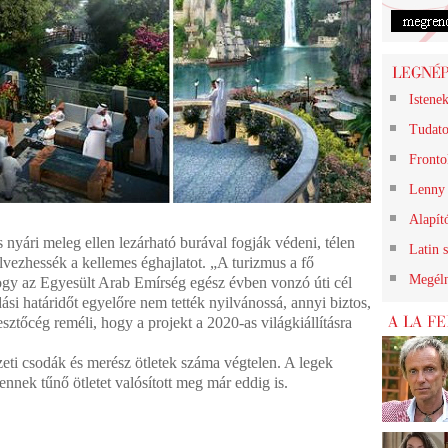
Istene
Tudato
Frontok
Lenny 
Alapít
nyári meleg ellen lezárható burával fogják védeni, télen
Latin 
élvezhessék a kellemes éghajlatot. „A turizmus a fő
Megéln
ogy az Egyesült Arab Emírség egész évben vonzó úti cél
ási határidőt egyelőre nem tették nyilvánossá, annyi biztos,
sztőcég reméli, hogy a projekt a 2020-as világkiállításra
eti csodák és merész ötletek száma végtelen. A legek
nnek tűnő ötletet valósított meg már eddig is.