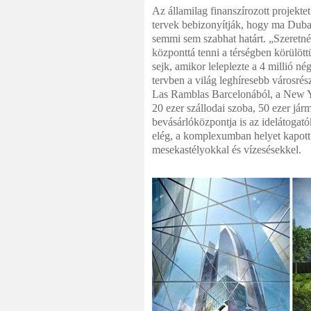
Az államilag finanszírozott projek
tervek bebizonyítják, hogy ma Duba
semmi sem szabhat határt. „Szeretné
központtá tenni a térségben körülö
sejk, amikor leleplezte a 4 millió n
tervben a világ leghíresebb városré
Las Ramblas Barcelonából, a New Yo
20 ezer szállodai szoba, 50 ezer já
bevásárlóközpontja is az idelátogat
elég, a komplexumban helyet kapott 
mesekastélyokkal és vízesésekkel.