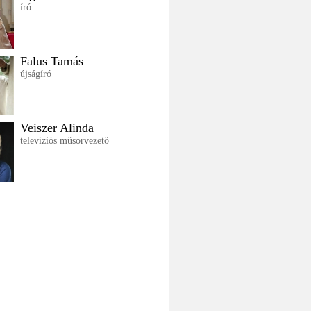
író
Falus Tamás
újságíró
Veiszer Alinda
televíziós műsorvezető