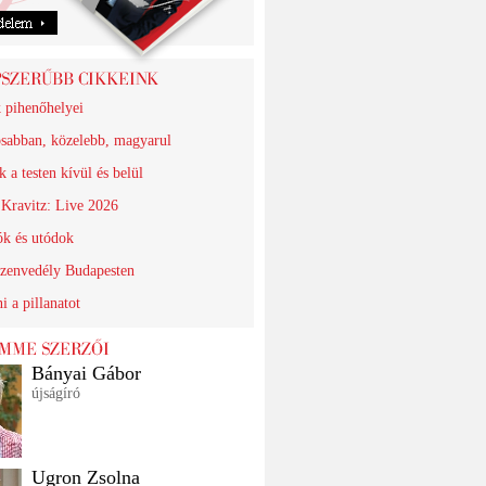
k pihenőhelyei
sabban, közelebb, magyarul
 a testen kívül és belül
Kravitz: Live 2026
ók és utódok
szenvedély Budapesten
i a pillanatot
Bányai Gábor
újságíró
Ugron Zsolna