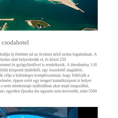
i csodahotel
zállodája új értelmet ad az óceánra néző szoba fogalmának. A
lszíne alatt helyezkedik el, és közel 220
remmel és gyógyfürdővel is rendelkezik. A létesítmény 3 fő
földi központi épületből, egy összekötő alagútból,
ítők célja a különleges komplexummal, hogy felhívják a
elmére, éppen ezért egy tengeri kutatóközpont is helyet
 a nem mindennapi szállodában akar majd megszállni,
tnie, egyetlen éjszaka ára ugyanis nem kevesebb, mint 5500