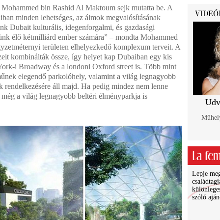
tet Mohammed bin Rashid Al Maktoum sejk mutatta be. A
iban minden lehetséges, az álmok megvalósításának
nk Dubait kulturális, idegenforgalmi, és gazdasági
ttünk élő kétmilliárd ember számára” – mondta Mohammed
égyzetméternyi területen elhelyezkedő komplexum terveit. A
szeit kombinálták össze, így helyet kap Dubaiban egy kis
rk-i Broadway és a londoni Oxford street is. Több mint
rműnek elegendő parkolóhely, valamint a világ legnagyobb
ók rendelkezésére áll majd. Ha pedig mindez nem lenne
még a világ legnagyobb beltéri élményparkja is
Udv
Műhely
Lepje meg 
családtagj
különlege
szóló ajá