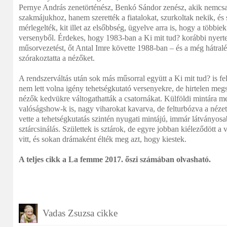
Pernye András zenetörténész, Benkó Sándor zenész, akik nemcsa
szakmájukhoz, hanem szerették a fiatalokat, szurkoltak nekik, és
mérlegelték, kit illet az elsőbbség, ügyelve arra is, hogy a többi
versenyből. Érdekes, hogy 1983-ban a Ki mit tud? korábbi nyerte
műsorvezetést, őt Antal Imre követte 1988-ban ‒ és a még hátralé
szórakoztatta a nézőket.
A rendszerváltás után sok más műsorral együtt a Ki mit tud? is 
nem lett volna igény tehetségkutató versenyekre, de hirtelen meg
nézők kedvükre váltogathatták a csatornákat. Külföldi mintára m
valóságshow-k is, nagy viharokat kavarva, de felturbózva a néze
vette a tehetségkutatás szintén nyugati mintájú, immár látványosa
sztárcsinálás. Születtek is sztárok, de egyre jobban kiéleződött a
vitt, és sokan drámaként élték meg azt, hogy kiestek.
A teljes cikk a La femme 2017. őszi számában olvasható.
Vadas Zsuzsa cikke