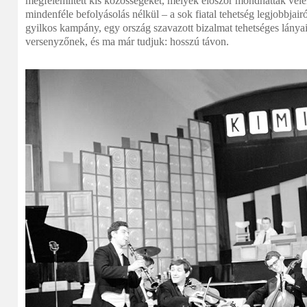
megfélemlített kis közösségeket, melyek először mondhattak vél
mindenféle befolyásolás nélkül – a sok fiatal tehetség legjobbjair
gyilkos kampány, egy ország szavazott bizalmat tehetséges lánya
versenyzőnek, és ma már tudjuk: hosszú távon.