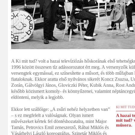
A Ki mit tud? volt a hazai televíziózás hőskorának első tehetség
1996 között összesen tíz adássorozatot ért meg. A versenyzők k
versengtek egymással, ez színesítette a műsort, és több műfajban k
fiataloknak. Ekkor aratta első nyilvános sikerét Koncz Zsuzsa, 
Zorán, Gálvölgyi János, Gloviczki Péter, Kubik Anna, Rost Andr
később közismert komoly- és könnyűzenei, valamint néptáncegyü
eldönteni, melyik a legjobb.
KI MIT TUD
Ekkor lett szállóige: „A zsűri nehéz helyzetben van”
– s ez megfelelt a valóságnak. Olyan ismert
A hazai t
mit tud? 
művészeket kértek fel döntéshozatalra, mint Major
műsora.
Tamás, Petrovics Emil zeneszerző, Rábai Miklós és
Vásárhelyi László koreográfus, Szinetár Miklós és