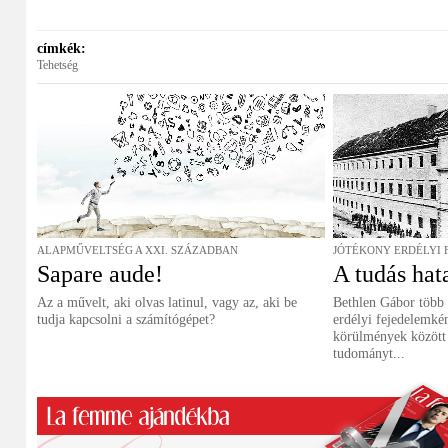
címkék:
Tehetség
ALAPMŰVELTSÉG A XXI. SZÁZADBAN
JÓTÉKONY ERDÉLYI 
Sapare aude!
A tudás ha
Az a művelt, aki olvas latinul, vagy az, aki be
Bethlen Gábor több u
tudja kapcsolni a számítógépet?
erdélyi fejedelemké
körülmények között 
tudományt...