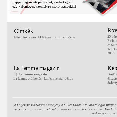
Lepje meg üzleti partnereit, családtagjait
egy különleges, személyre szóló ajándékkal.
Rov
Címkék
25 bát
Film
|
Irodalom
|
Művészet
|
Színház
|
Zene
Ember
és Sik
Tehets
2016
La femme magazin
Kép
Új! La femme magazin
Fürdős
La femme előfizetés
|
La femme ajándékba
ékszer
dohány
A La femme márkanév és védjegy a Silver Kiadó Kft. kizárólagos tulajdo
másolásához, sokszorosításához vagy másodközléséhez a Silver Kiadó Kft.
cselekmények a szer