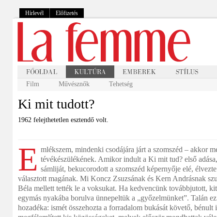
Hírlevél
Előfizetés
Film
Művésznők
Tehetség
Ki mit tudott?
1962 felejthetetlen esztendő volt.
E
mlékszem, mindenki csodájára járt a szomszéd – akkor mé
tévékészülékének. Amikor indult a Ki mit tud? első adása, 
sámliját, bekucorodott a szomszéd képernyője elé, élvezte
választott magának. Mi Koncz Zsuzsának és Kern Andrásnak sz
Béla mellett tették le a voksukat. Ha kedvencünk továbbjutott, ki
egymás nyakába borulva ünnepeltük a „győzelmünket”. Talán ez 
hozadéka: ismét összehozta a forradalom bukását követő, bénult 