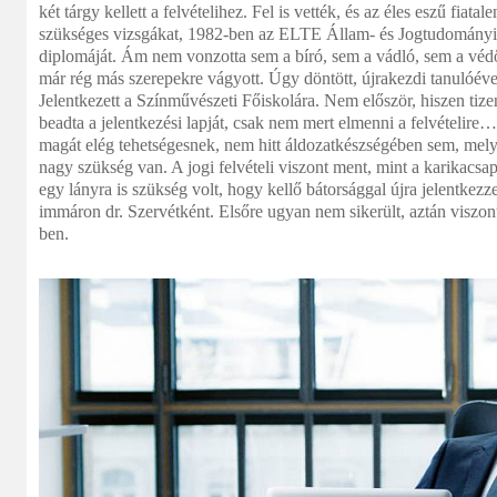
két tárgy kellett a felvételihez. Fel is vették, és az éles eszű fiatale
szükséges vizsgákat, 1982-ben az ELTE Állam- és Jogtudományi
diplomáját. Ám nem vonzotta sem a bíró, sem a vádló, sem a véd
már rég más szerepekre vágyott. Úgy döntött, újrakezdi tanulóévei
Jelentkezett a Színművészeti Főiskolára. Nem először, hiszen tiz
beadta a jelentkezési lapját, csak nem mert elmenni a felvételir
magát elég tehetségesnek, nem hitt áldozatkészségében sem, mely
nagy szükség van. A jogi felvételi viszont ment, mint a karikacs
egy lányra is szükség volt, hogy kellő bátorsággal újra jelentkezz
immáron dr. Szervétként. Elsőre ugyan nem sikerült, aztán viszont
ben.