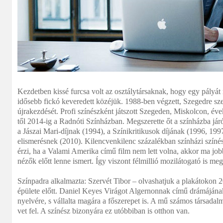
Kezdetben kissé furcsa volt az osztálytársaknak, hogy egy pályát
idősebb fickó keveredett közéjük. 1988-ben végzett, Szegedre szerz
újrakezdését. Profi színészként játszott Szegeden, Miskolcon, év
től 2014-ig a Radnóti Színházban. Megszerette őt a színházba járó
a Jászai Mari-díjnak (1994), a Színikritikusok díjának (1996, 1
elismerésnek (2010). Kilencvenkilenc százalékban színházi színé
érzi, ha a Valami Amerika című film nem lett volna, akkor ma job
nézők előtt lenne ismert. Így viszont félmillió mozilátogató is me
Színpadra alkalmazta: Szervét Tibor – olvashatjuk a plakátokon 2
épülete előtt. Daniel Keyes Virágot Algernonnak című drámájának 
nyelvére, s vállalta magára a főszerepet is. A mű számos társadal
vet fel. A színész bizonyára ez utóbbiban is otthon van.