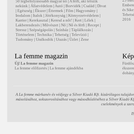
25 bát
50 legbefolyásosabb magyar nő
|
A férfi, aki tetszik
Ember
nekünk
|
Állatvédelem
|
Autó
|
Borvidék
|
Család
|
Divat
és Sike
|
Egészség
|
Ékszer
|
Éttermek
|
Film
|
Hagyomány
|
Tehets
Irodalom
|
Italok
|
Jótékonyság
|
Környezetvédelem
|
2016
Karrier
|
Kerekasztal
|
Keresd a nőt!
|
Kert
|
Lélek
|
Lakberendezés
|
Művészet
|
Nő
|
Nő és férfi
|
Recept
|
Stressz
|
Szépségápolás
|
Színház
|
Táplálkozás
|
Történelem
|
Technika
|
Tehetség
|
Televízió
|
Tudomány
|
Uralkodók
|
Utazás
|
Üzlet
|
Zene
La femme magazin
Kép
Új! La femme magazin
Fürdős
La femme előfizetés
|
La femme ajándékba
ékszer
dohány
A La femme márkanév és védjegy a Silver Kiadó Kft. kizárólagos tulajdon
másolásához, sokszorosításához vagy másodközléséhez a Silver Kiadó Kft.
cselekmények a szer
I