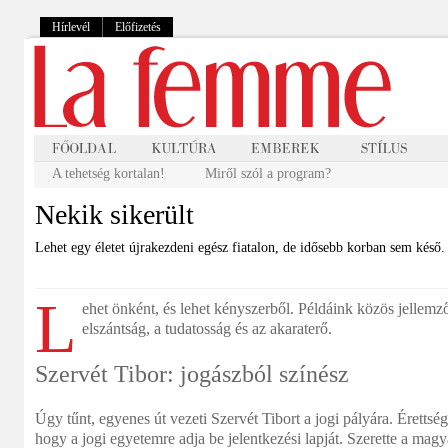
Hírlevél
Előfizetés
A tehetség kortalan!
Miről szól a program?
Nekik sikerült
Lehet egy életet újrakezdeni egész fiatalon, de idősebb korban sem késő.
L
ehet önként, és lehet kényszerből. Példáink közös jellemző
elszántság, a tudatosság és az akaraterő.
Szervét Tibor: jogászból színész
Úgy tűnt, egyenes út vezeti Szervét Tibort a jogi pályára. Érettsé
hogy a jogi egyetemre adja be jelentkezési lapját. Szerette a magya