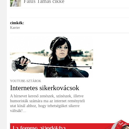
Falus Tamás cikke
címkék:
Karrier
YOUTUBE-SZTÁROK
Internetes sikerkovácsok
A hírnevet kereső zenészek, színészek, illetve
humoristák számára ma az internet reményteli
utat kínál ahhoz, hogy tehetségüket sikerre
váltsák!...