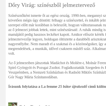
Dőry Virág: színészből jelmeztervező
Színésznőként ismerte őt az egész ország. 1990-ben, megannyi szí
követően mégis úgy döntött: felhagy a színészettel, és inkább jel
szerepei előtt már korábban is beleszólt, hogyan változtassanak ruh
az ő jelmezei jobbak lettek, mint színésztársaié. A ruhák mindig i
mamájától pedig hasznos leckéket kapott. Amikor először kérték 
jelmeztervezője legyen, boldogan öltöztette a darabbéli arisztokr
nagyestélyibe. Nem maradt el a szakmai és a közönségsiker, így az
megrendelések, a munkák, idővel csaknem másfél száz. Alkalmank
volt.
Az ő jelmezeiben játszottak Madáchot és Molière-t, Molnár Fere
Spiró Györgyöt és Pozsgai Zsoltot. Foglalkoztatták Szegeden é
Veszprémben, a Nemzeti Színházban és Radnóti Miklós Színházban
Gór Nagy Mária Színitanodában.
Írásunk folytatása a La femme
25 bátor újrakezdő
című külön