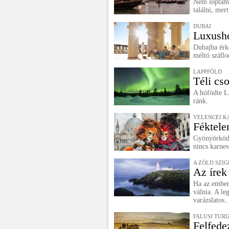
Nem loptam 
találni, mer
DUBAI
Luxusho
Dubajba érk
méltó szállo
LAPPFÖLD
Téli cs
A hófödte La
ránk.
VELENCEI K
Féktele
Gyönyörködj
nincs karnev
A ZÖLD SZIG
Az írek
Ha az ember 
válnia. A l
varázslatos..
FALUSI TUR
Felfede