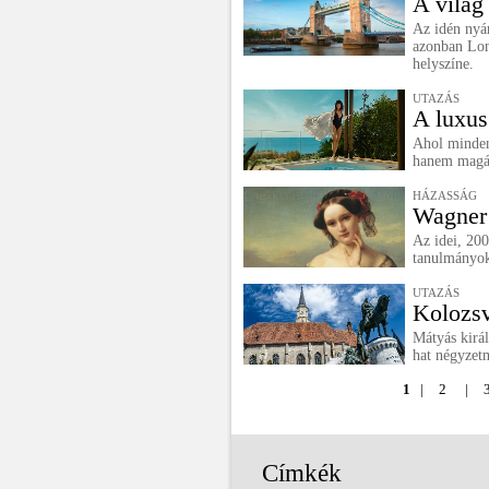
A világ
Az idén nyá
azonban Lon
helyszíne.
UTAZÁS
A luxus
Ahol minden 
hanem magát
HÁZASSÁG
Wagner 
Az idei, 200
tanulmányoka
UTAZÁS
Kolozsv
Mátyás királ
hat négyzetm
1
|
2
|
Címkék