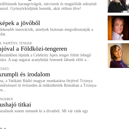
eállításunk harangvirágok, nárciszok és magnóliák sokszínű
lauzol. Gyönyörködjünk bennük, akár otthon ülve!
tképek a jövőből
rdekesebb innovációk, amelyek biztosan megváltoztatják a
dat.
, NAPFÉNY, TENGER
jóval a Földközi-tengeren
 kezünkben lépünk a Celebrity Apex tenger fölött lebegő
zára. A nap sugarai aranyhidat festenek lábunk előtt a...
TATÓ
krumpli és irodalom
sa, a Vatikáni Rádió magyar munkatársa férjével Triznya
őművésszel öt évtizeden át működtették Rómában a Triznya-
n...
ENGEREN
ushajó titkai
yaralások sosem mennek ki a divatból. Mi vár ránk egy