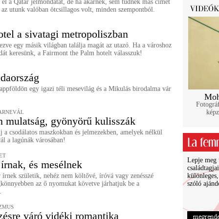
el a Qatar jelmondatát, de ha akarnék, sem tudnék más címet
t az utunk valóban ötcsillagos volt, minden szempontból.
tel a sivatagi metropoliszban
ezve egy másik világban találja magát az utazó. Ha a városhoz
dát keresünk, a Fairmont the Palm hotelt válasszuk!
odaország
ppföldön egy igazi téli mesevilág és a Mikulás birodalma vár
Moh
Fotográf
képz
ARNEVÁL
n mulatság, gyönyörű kulisszák
 a csodálatos maszkokban és jelmezekben, amelyek nélkül
ál a lagúnák városában!
ET
Lepje meg ü
 írnak, és mesélnek
családtagja
írnek születik, nehéz nem költővé, íróvá vagy zenésszé
különleges,
egkönnyebben az ő nyomukat követve járhatjuk be a
szóló ajánd
.
IZMUS
zésre váró vidéki romantika