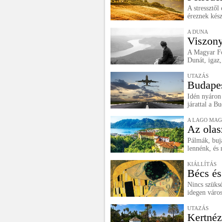
A stressztő
éreznek kész
A DUNA
Viszony
A Magyar Fot
Dunát, igaz,
UTAZÁS
Budapes
Idén nyáron
járattal a B
A LAGO MAG
Az olas
Pálmák, buj
lennénk, és 
KIÁLLÍTÁS
Bécs és
Nincs szüksé
idegen város
UTAZÁS
Kertnéz