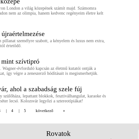
 közepe
ron London a világ közepének számít majd. Számomra
don nem az olimpia, hanem kedvenc regényeim életre kelt
 újraértelmezése
pillanat személyre szabott, a kényelem és luxus nem extra,
ól értetődő.
mint szívtipró
. Wagner-évforduló kapcsán az életmű kutatói ontják a
t, így végre a zeneszerző hódításait is megismerhetjük.
ár, ahol a szabadság szele fúj
y szülőháza, lepattant blokkok, fesztiválhangulat, karaoke és
éter lecsó. Kolozsvár legyőzi a sztereotípiákat!
3
|
4
|
5
következő
»
Rovatok