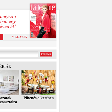
tozatok
Pihenés a kertben
zóasztalra