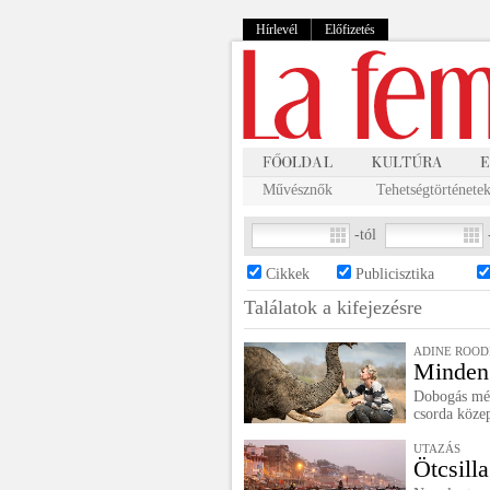
Hírlevél
Előfizetés
Művésznők
Tehetségtörténete
-tól
Cikkek
Publicisztika
Találatok a
kifejezésre
ADINE ROOD
Minden 
Dobogás mély
csorda köze
UTAZÁS
Ötcsill