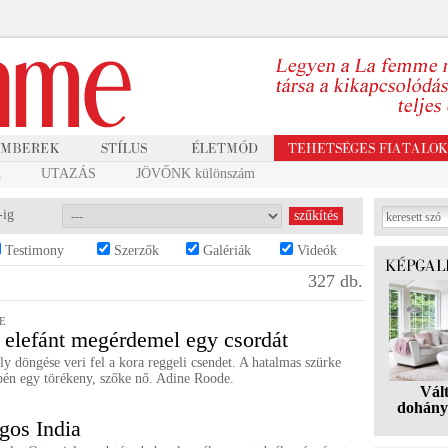
k
UTAZÁS
JÖVŐNK különszám
-ig
Testimony
Szerzők
Galériák
Videók
327 db.
E
elefánt megérdemel egy csordát
 döngése veri fel a kora reggeli csendet. A hatalmas szürke
pén egy törékeny, szőke nő. Adine Roode.
Vál
dohány
agos India