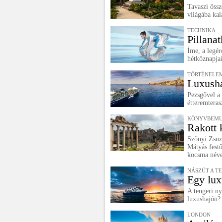
Tavaszi össz
világába ka
TECHNIKA
Pillana
Íme, a legé
hétköznapjai
TÖRTÉNELEM
Luxusha
Pezsgővel a
étteremteras
KÖNYVBEMU
Rakott 
Szőnyi Zsuz
Mátyás fest
kocsma néve
NÁSZÚT A T
Egy lux
A tengeri n
luxushajón?
LONDON