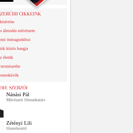
kísértése
os álmodás művészete
ezni önmagunkhoz
iók közös hangja
z életük
 természetbe
lomesküvők
Nánási Pál
Művészeti főmunkatárs
Zétényi Lili
főszerkesztő