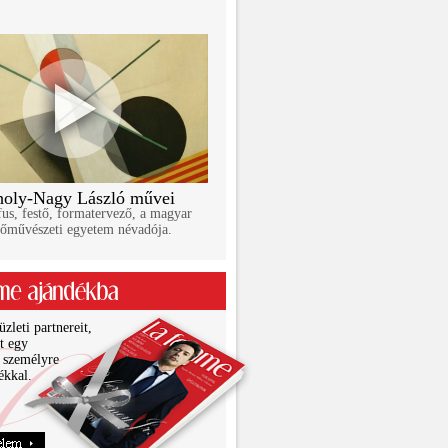
oly-Nagy László művei
us, festő, formatervező, a magyar
őművészeti egyetem névadója.
zleti partnereit,
it egy
 személyre
ékkal.