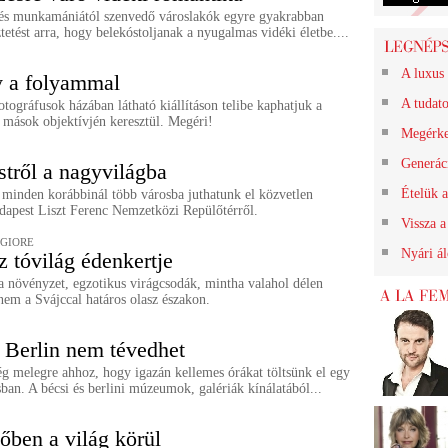
l és munkamániától szenvedő városlakók egyre gyakrabban
tetést arra, hogy belekóstoljanak a nyugalmas vidéki életbe....
A luxus 
 a folyammal
A tudat
ográfusok házában látható kiállításon telibe kaphatjuk a
 mások objektívjén keresztül. Megéri!
Megérk
Generác
tről a nagyvilágba
Ételük a
 minden korábbinál több városba juthatunk el közvetlen
udapest Liszt Ferenc Nemzetközi Repülőtérről.
Vissza a
GIORE
Nyári á
z tóvilág édenkertje
a növényzet, egzotikus virágcsodák, mintha valahol délen
nem a Svájccal határos olasz északon.
 Berlin nem tévedhet
g melegre ahhoz, hogy igazán kellemes órákat töltsünk el egy
ban. A bécsi és berlini múzeumok, galériák kínálatából...
őben a világ körül